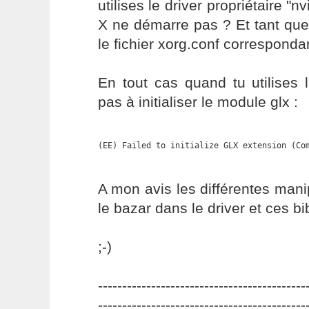
utilises le driver propriétaire "n
X ne démarre pas ? Et tant que
le fichier xorg.conf corresponda
En tout cas quand tu utilises le
pas à initialiser le module glx :
(EE) Failed to initialize GLX extension (Co
A mon avis les différentes mani
le bazar dans le driver et ces bi
;-)
-------------------------------------------
-------------------------------------------