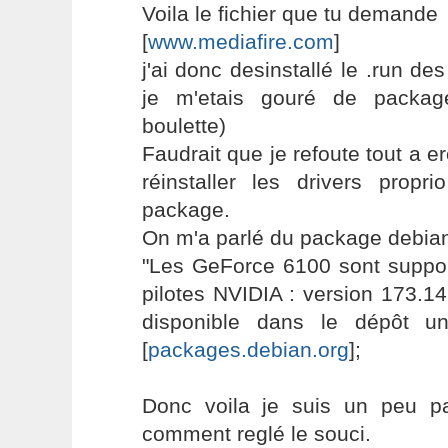
Voila le fichier que tu demande
[
www.mediafire.com
]
j'ai donc desinstallé le .run de
je m'etais gouré de packag
boulette)
Faudrait que je refoute tout a e
réinstaller les drivers propr
package.
On m'a parlé du package debian,
"Les GeForce 6100 sont suppor
pilotes NVIDIA : version 173.14
disponible dans le dépôt u
[
packages.debian.org
];
Donc voila je suis un peu p
comment reglé le souci.