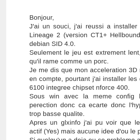
Bonjour,
J'ai un souci, j'ai reussi a installer
Lineage 2 (version CT1+ Hellboun
debian SID 4.0.
Seulement le jeu est extrement len
qu'il rame comme un porc.
Je me dis que mon acceleration 3D n
en compte, pourtant j'ai installer le
6100 integree chipset nforce 400.
Sous win avec la meme config le
perection donc ca ecarte donc l'hy
trop basse qualite.
Apres un glxinfo j'ai pu voir que le
actif (Yes) mais aucune idee d'ou le 
Si quelqu'un a deja eu ce probleme av