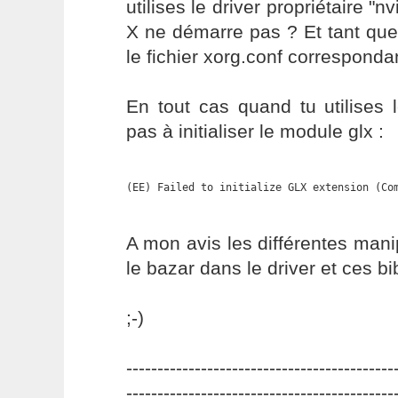
utilises le driver propriétaire "n
X ne démarre pas ? Et tant que
le fichier xorg.conf corresponda
En tout cas quand tu utilises le
pas à initialiser le module glx :
(EE) Failed to initialize GLX extension (Co
A mon avis les différentes mani
le bazar dans le driver et ces bi
;-)
-------------------------------------------
-------------------------------------------