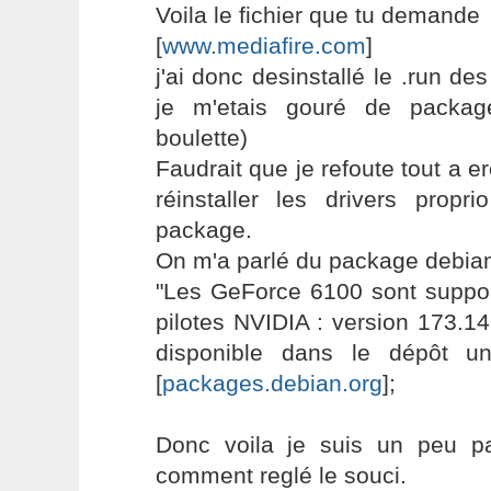
Voila le fichier que tu demande
[
www.mediafire.com
]
j'ai donc desinstallé le .run de
je m'etais gouré de packag
boulette)
Faudrait que je refoute tout a e
réinstaller les drivers propr
package.
On m'a parlé du package debian,
"Les GeForce 6100 sont suppor
pilotes NVIDIA : version 173.14
disponible dans le dépôt u
[
packages.debian.org
];
Donc voila je suis un peu p
comment reglé le souci.