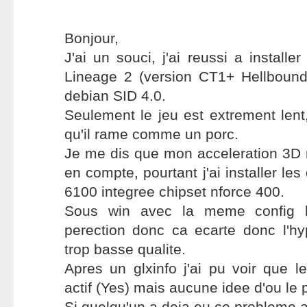
Bonjour,
J'ai un souci, j'ai reussi a installer
Lineage 2 (version CT1+ Hellboun
debian SID 4.0.
Seulement le jeu est extrement len
qu'il rame comme un porc.
Je me dis que mon acceleration 3D n
en compte, pourtant j'ai installer le
6100 integree chipset nforce 400.
Sous win avec la meme config le
perection donc ca ecarte donc l'hy
trop basse qualite.
Apres un glxinfo j'ai pu voir que le
actif (Yes) mais aucune idee d'ou le 
Si quelqu'un a deja eu ce probleme av