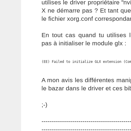
utilises le driver propriétaire "n
X ne démarre pas ? Et tant que
le fichier xorg.conf corresponda
En tout cas quand tu utilises le
pas à initialiser le module glx :
(EE) Failed to initialize GLX extension (Co
A mon avis les différentes mani
le bazar dans le driver et ces bi
;-)
-------------------------------------------
-------------------------------------------