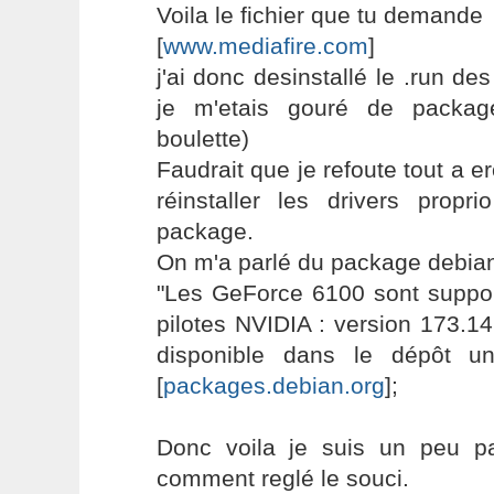
Voila le fichier que tu demande
[
www.mediafire.com
]
j'ai donc desinstallé le .run de
je m'etais gouré de packag
boulette)
Faudrait que je refoute tout a e
réinstaller les drivers propr
package.
On m'a parlé du package debian,
"Les GeForce 6100 sont suppor
pilotes NVIDIA : version 173.14
disponible dans le dépôt u
[
packages.debian.org
];
Donc voila je suis un peu p
comment reglé le souci.