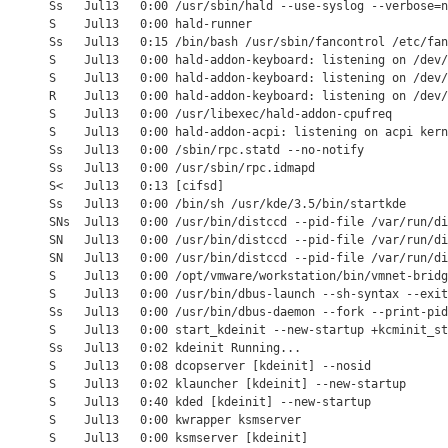
       Ss   Jul13   0:00 /usr/sbin/hald --use-syslog --verbose=n
       S    Jul13   0:00 hald-runner

       Ss   Jul13   0:15 /bin/bash /usr/sbin/fancontrol /etc/fan
       S    Jul13   0:00 hald-addon-keyboard: listening on /dev/
       S    Jul13   0:00 hald-addon-keyboard: listening on /dev/
       R    Jul13   0:00 hald-addon-keyboard: listening on /dev/
       S    Jul13   0:00 /usr/libexec/hald-addon-cpufreq

       S    Jul13   0:00 hald-addon-acpi: listening on acpi kern
       Ss   Jul13   0:00 /sbin/rpc.statd --no-notify

       Ss   Jul13   0:00 /usr/sbin/rpc.idmapd

       S<   Jul13   0:13 [cifsd]

       Ss   Jul13   0:00 /bin/sh /usr/kde/3.5/bin/startkde

       SNs  Jul13   0:00 /usr/bin/distccd --pid-file /var/run/di
       SN   Jul13   0:00 /usr/bin/distccd --pid-file /var/run/di
       SN   Jul13   0:00 /usr/bin/distccd --pid-file /var/run/di
       S    Jul13   0:00 /opt/vmware/workstation/bin/vmnet-bridg
       S    Jul13   0:00 /usr/bin/dbus-launch --sh-syntax --exit
       Ss   Jul13   0:00 /usr/bin/dbus-daemon --fork --print-pid
       S    Jul13   0:00 start_kdeinit --new-startup +kcminit_st
       Ss   Jul13   0:02 kdeinit Running...

       S    Jul13   0:08 dcopserver [kdeinit] --nosid

       S    Jul13   0:02 klauncher [kdeinit] --new-startup

       S    Jul13   0:40 kded [kdeinit] --new-startup

       S    Jul13   0:00 kwrapper ksmserver

       S    Jul13   0:00 ksmserver [kdeinit]
