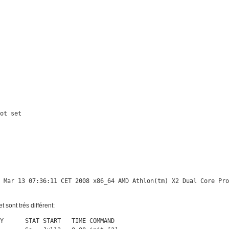
ot set

u Mar 13 07:36:11 CET 2008 x86_64 AMD Athlon(tm) X2 Dual Core Pr
t sont trés différent:
Y      STAT START   TIME COMMAND
