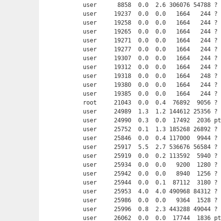
user      8858  0.0  2.6 306076 54788 ? 
user     19237  0.0  0.0   1664   244 ? 
user     19258  0.0  0.0   1664   244 ? 
user     19265  0.0  0.0   1664   244 ? 
user     19271  0.0  0.0   1664   244 ? 
user     19277  0.0  0.0   1664   244 ? 
user     19307  0.0  0.0   1664   244 ? 
user     19312  0.0  0.0   1664   244 ? 
user     19318  0.0  0.0   1664   248 ? 
user     19380  0.0  0.0   1664   244 ? 
user     19385  0.0  0.0   1664   244 ? 
root     21043  0.0  0.4  76892  9056 ? 
user     24989  1.3  1.2 144612 25356 ? 
user     24990  0.3  0.0  17492  2036 p
user     25752  0.1  1.3 185268 26892 ? 
user     25846  0.0  0.4 117000  9944 ? 
user     25917  5.5  2.7 536676 56584 ? 
user     25919  0.0  0.2 113592  5940 ? 
user     25934  0.0  0.0   9200  1280 ? 
user     25942  0.0  0.0   8940  1256 ? 
user     25944  0.0  0.1  87112  3180 ? 
user     25953  4.0  4.0 490968 84312 ? 
user     25986  0.0  0.0   9364  1528 ? 
user     25996  0.8  2.3 443288 49044 ? 
user     26062  0.0  0.0  17744  1836 pt