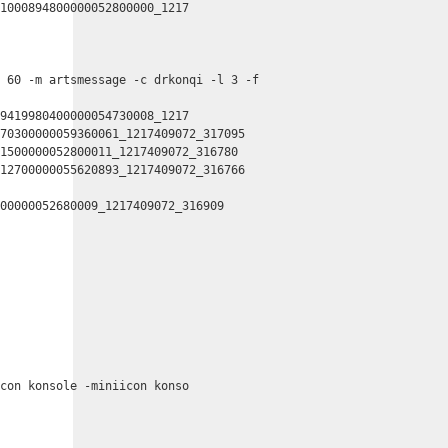
1000894800000052800000_1217

 60 -m artsmessage -c drkonqi -l 3 -f

9419980400000054730008_1217

70300000059360061_1217409072_317095

1500000052800011_1217409072_316780

12700000055620893_1217409072_316766

00000052680009_1217409072_316909

con konsole -miniicon konso
