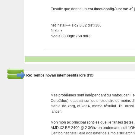
Ensuite que donne un
cat /boot/config-`uname -r`
net install--> sid2.6.32 dist i386
fluxbox
nvidia 8800gtx 768 ddr3
Re: Temps noyau intempestifs lors d'IO
Mes problèmes sont indépendant du matos, car il s
Core2duo), et aussi sur toute les distro de moins d'u
stable de xorg, et kde4, meme résultat. J'ai aussi
lancer.
Mon mon pc principal sont les quel je fait les testes
AMD X2 BE-2400 @ 2.3Ghz en ondemand soit 1GHz
Gentoo netinstall elle doit dater de 1 mois sur arch