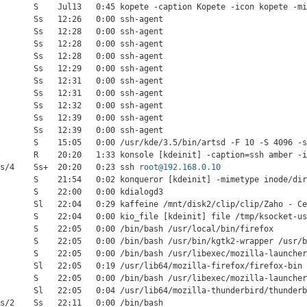
       S    Jul13   0:45 kopete -caption Kopete -icon kopete -mi
       Ss   12:26   0:00 ssh-agent

       Ss   12:28   0:00 ssh-agent

       Ss   12:28   0:00 ssh-agent

       Ss   12:28   0:00 ssh-agent

       Ss   12:29   0:00 ssh-agent

       Ss   12:31   0:00 ssh-agent

       Ss   12:31   0:00 ssh-agent

       Ss   12:32   0:00 ssh-agent

       Ss   12:39   0:00 ssh-agent

       Ss   12:39   0:00 ssh-agent

       S    15:05   0:00 /usr/kde/3.5/bin/artsd -F 10 -S 4096 -s
       R    20:20   1:33 konsole [kdeinit] -caption=ssh amber -i
ts/4    Ss+  20:20   0:23 ssh 
root@192.168.0.10
       S    21:54   0:02 konqueror [kdeinit] -mimetype inode/dir
       S    22:00   0:00 kdialogd3

       Sl   22:04   0:29 kaffeine /mnt/disk2/clip/clip/Zaho - Ce
       S    22:04   0:00 kio_file [kdeinit] file /tmp/ksocket-us
       S    22:05   0:00 /bin/bash /usr/local/bin/firefox

       S    22:05   0:00 /bin/bash /usr/bin/kgtk2-wrapper /usr/b
       S    22:05   0:00 /bin/bash /usr/libexec/mozilla-launcher
       Sl   22:05   0:19 /usr/lib64/mozilla-firefox/firefox-bin

       S    22:05   0:00 /bin/bash /usr/libexec/mozilla-launcher
       Sl   22:05   0:04 /usr/lib64/mozilla-thunderbird/thunderb
s/2    Ss   22:11   0:00 /bin/bash
