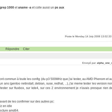
 |grep 1000
et
uname -a
et colle aussi un
ps aux
Poste le Monday 14 July 2008 13:02:33
Répondre
Citer
Envoyé par:
alpha_one_
ont commun à toute les config (du p3 500MHz que j'ai tester, au AMD Phenom et a
n ans (gentoo netinstall, debian, suse, redhat, ...), j'ai meme tester les version no
 tester sur fluxbox, sur kde4, sur ces 2 environnement je n'avais presque rien d
 avant de les confirmer sur des autres pc:
 en idle
itecture amd64.