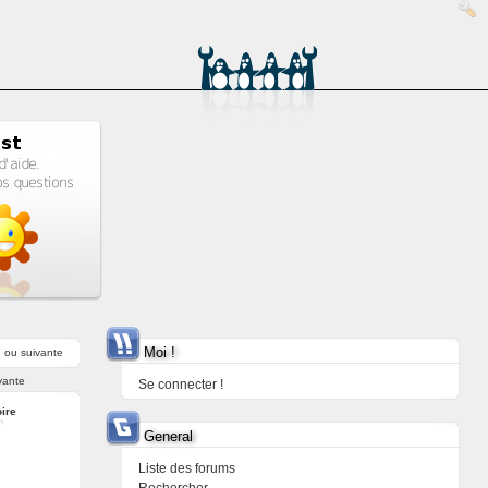
Moi !
e
ou
suivante
vante
Se connecter !
ire
General
Liste des forums