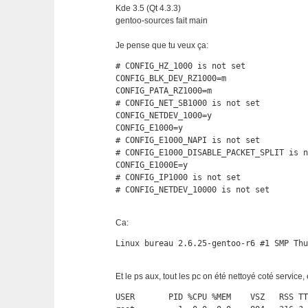
Kde 3.5 (Qt 4.3.3)
gentoo-sources fait main
Je pense que tu veux ça:
# CONFIG_HZ_1000 is not set

CONFIG_BLK_DEV_RZ1000=m

CONFIG_PATA_RZ1000=m

# CONFIG_NET_SB1000 is not set

CONFIG_NETDEV_1000=y

CONFIG_E1000=y

# CONFIG_E1000_NAPI is not set

# CONFIG_E1000_DISABLE_PACKET_SPLIT is n
CONFIG_E1000E=y

# CONFIG_IP1000 is not set

# CONFIG_NETDEV_10000 is not set
Ca:
Linux bureau 2.6.25-gentoo-r6 #1 SMP Th
Et le ps aux, tout les pc on été nettoyé coté service, e
USER       PID %CPU %MEM    VSZ   RSS TT