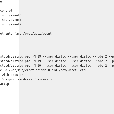
o

control

input/event0

input/event1

input/event2

el interface /proc/acpi/event

stccd/distccd.pid -N 19 --user distcc --user distcc --jobs 2 --p
stccd/distccd.pid -N 19 --user distcc --user distcc --jobs 2 --p
stccd/distccd.pid -N 19 --user distcc --user distcc --jobs 2 --p
e -d /var/run/vmnet-bridge-0.pid /dev/vmnet0 eth0

-with-session

 5 --print-address 7 --session

artup
