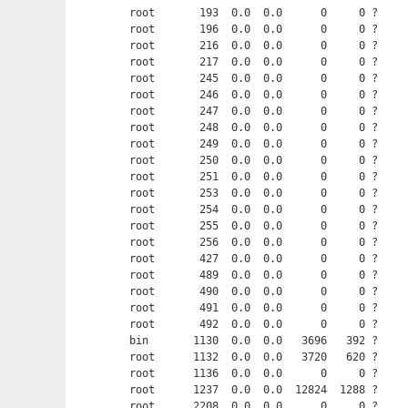
root       193  0.0  0.0      0     0 ?     
root       196  0.0  0.0      0     0 ?     
root       216  0.0  0.0      0     0 ?     
root       217  0.0  0.0      0     0 ?     
root       245  0.0  0.0      0     0 ?     
root       246  0.0  0.0      0     0 ?     
root       247  0.0  0.0      0     0 ?     
root       248  0.0  0.0      0     0 ?     
root       249  0.0  0.0      0     0 ?     
root       250  0.0  0.0      0     0 ?     
root       251  0.0  0.0      0     0 ?     
root       253  0.0  0.0      0     0 ?     
root       254  0.0  0.0      0     0 ?     
root       255  0.0  0.0      0     0 ?     
root       256  0.0  0.0      0     0 ?     
root       427  0.0  0.0      0     0 ?     
root       489  0.0  0.0      0     0 ?     
root       490  0.0  0.0      0     0 ?     
root       491  0.0  0.0      0     0 ?     
root       492  0.0  0.0      0     0 ?     
bin       1130  0.0  0.0   3696   392 ?     
root      1132  0.0  0.0   3720   620 ?     
root      1136  0.0  0.0      0     0 ?     
root      1237  0.0  0.0  12824  1288 ?     
root      2208  0.0  0.0      0     0 ?     