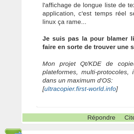
l'affichage de longue liste de
application, c'est temps réel
linux ça rame...
Je suis pas la pour blamer li
faire en sorte de trouver une 
Mon projet Qt/KDE de copieu
plateformes, multi-protocoles, 
dans un maximum d'OS:
[
ultracopier.first-world.info
]
Répondre
Cit