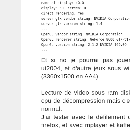
name of display: :0.0

display: :0  screen: 0

direct rendering: Yes

server glx vendor string: NVIDIA Corporation
server glx version string: 1.4

...

OpenGL vendor string: NVIDIA Corporation

OpenGL renderer string: GeForce 8600 GT/PCI/
OpenGL version string: 2.1.2 NVIDIA 169.09

...
Et si no je pourrai pas jou
ut2004, et d'autre jeux sous w
(3360x1500 en AA4).
Lecture de video sous ram disk
cpu de décompression mais c'es
normal.
J'ai tester avec le défilemen
firefox, et avec mplayer et kaffe