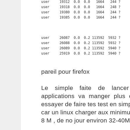
user     19312  0.0  0.0   1664   244 ?     
user     19318  0.0  0.0   1664   248 ?     
user     19380  0.0  0.0   1664   244 ?     
user     19385  0.0  0.0   1664   244 ?    
user     26087  0.0  0.2 113592  5932 ?     
user     26088  0.0  0.2 113592  5932 ?     
user     26089  0.0  0.2 113592  5940 ?     
user     25919  0.0  0.2 113592  5940 ?    
pareil pour firefox
Le simple faite de lancer 
applications va manger plus 
essayer de faire tes test en sim
car un linux charger aux minim
8 M , de no jour environ 32-40M