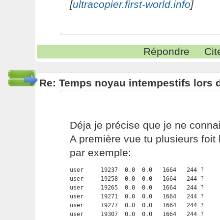
[
ultracopier.first-world.info
]
Répondre
Cit
Re: Temps noyau intempestifs lors d
Déja je précise que je ne conna
A première vue tu plusieurs foit
par exemple:
user     19237  0.0  0.0   1664   244 ?     
user     19258  0.0  0.0   1664   244 ?     
user     19265  0.0  0.0   1664   244 ?     
user     19271  0.0  0.0   1664   244 ?     
user     19277  0.0  0.0   1664   244 ?     
user     19307  0.0  0.0   1664   244 ?     