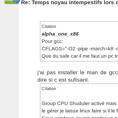
Re: Temps noyau intempestifs lors d
Citation
alpha_one_x86
Pour gcc:
CFLAGS="-O2 -pipe -march=k8 -
Que du safe car il me faut un pc tr
j'ai pas installer le man de g
dire si c est sufisant.
Citation
Group CPU Shuduler activé mais je
le gérer je laisse linux faire si il le f