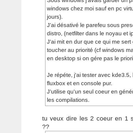
Sous windows j'avais garder un par
windows chez moi sauf en pc virtu
jours).
J'ai désativé le parefeu sous pre
distro, (netfilter dans le noyau et i
J'ai mit en dur que ce qui me sert e
toucher au priorité (cf windows m
en desktop si on gére pas le priori
Je répéte, j'ai tester avec kde3.5
fluxbox et en console pur.
J'utilise qu'un seul coeur en géné
les compilations.
tu veux dire les 2 coeur en 1
??