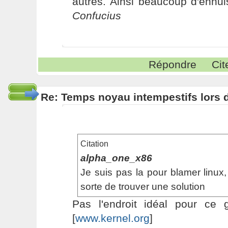
autres. Ainsi beaucoup d'ennui
Confucius
Répondre
Cit
Re: Temps noyau intempestifs lors d
Citation
alpha_one_x86
Je suis pas la pour blamer linux, 
sorte de trouver une solution
Pas l'endroit idéal pour ce 
[
www.kernel.org
]