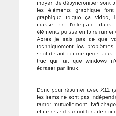
moyen de désyncroniser sont a
les éléments graphique fon
graphique telque ça video, il
masse en l'intégrant dans
éléments puisse en faire ramer 
Aprés je sais pas ce que v
techniquement les problèmes 
seul défaut qui me gène sous li
truc qui fait que windows n
écraser par linux.
Donc pour résumer avec X11 (so
les items ne sont pas indépenda
ramer mutuellement, l'affichag
et ce resent surtout lors de no