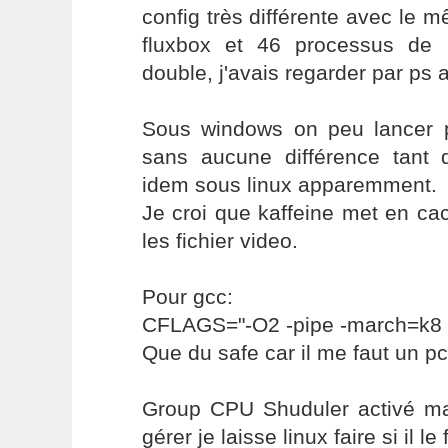
config très différente avec le 
fluxbox et 46 processus de 
double, j'avais regarder par p
Sous windows on peu lancer pl
sans aucune différence tant
idem sous linux apparemment.
Je croi que kaffeine met en ca
les fichier video.
Pour gcc:
CFLAGS="-O2 -pipe -march=k8
Que du safe car il me faut un pc
Group CPU Shuduler activé mais
gérer je laisse linux faire si il le f