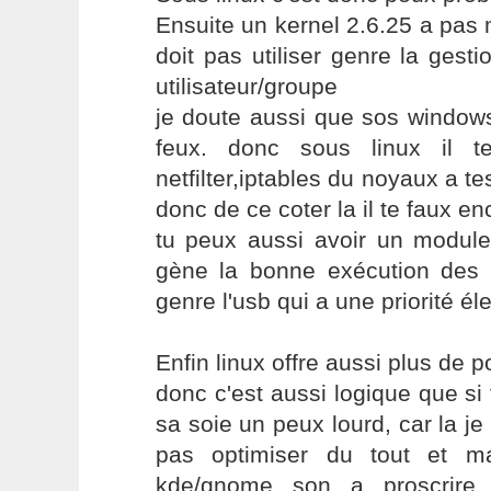
Ensuite un kernel 2.6.25 a pas 
doit pas utiliser genre la gest
utilisateur/groupe
je doute aussi que sos windows
feux. donc sous linux il te
netfilter,iptables du noyaux a te
donc de ce coter la il te faux e
tu peux aussi avoir un module
gène la bonne exécution des r
genre l'usb qui a une priorité él
Enfin linux offre aussi plus de 
donc c'est aussi logique que si
sa soie un peux lourd, car la je
pas optimiser du tout et m
kde/gnome son a proscrire 