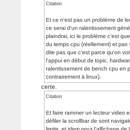
Citation
Et ce n'est pas un probléme de le
ce serai d'un ralentissement géné
plaindrai, ici le probléme c'est qu
du temps cpu (réellement) et pa
dite pas que c'est parce qu'on voit
l'appui en début de topic, hardwar
ralentissement de bench cpu en pri
contrairement à linux).
certe.
Citation
Et faire rammer un lecteur video 
défiler la scrollbar de sont navigat
limite, et idem pour l'affichage de 