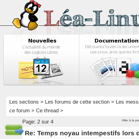
Les sections
>
Les forums de cette section
>
Les mess
ce forum
> Ce thread >
Aller à la p
Page:
2 sur 4
Re: Temps noyau intempestifs lors d