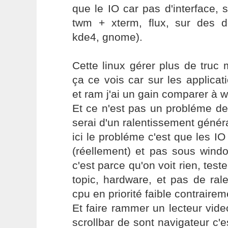
que le IO car pas d'interface, 
twm + xterm, flux, sur des d
kde4, gnome).
Cette linux gérer plus de truc
ça ce vois car sur les applicati
et ram j'ai un gain comparer à 
Et ce n'est pas un probléme de
serai d'un ralentissement généra
ici le probléme c'est que les 
(réellement) et pas sous wind
c'est parce qu'on voit rien, test
topic, hardware, et pas de ra
cpu en priorité faible contrairem
Et faire rammer un lecteur video
scrollbar de sont navigateur c'e