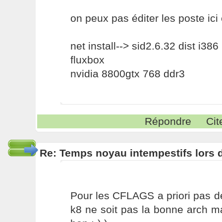
on peux pas éditer les poste ici c
net install--> sid2.6.32 dist i386
fluxbox
nvidia 8800gtx 768 ddr3
Répondre
Cit
Re: Temps noyau intempestifs lors d
Pour les CFLAGS a priori pas d
k8 ne soit pas la bonne arch m