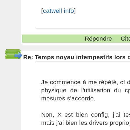
[
catwell.info
]
Répondre
Cit
Re: Temps noyau intempestifs lors d
Je commence à me répété, cf d
physique de l'utilisation du c
mesures s'accorde.
Non, X est bien config, j'ai tes
mais j'ai bien les drivers proprio