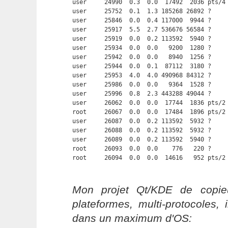
user     24990  0.3  0.0  17492  2036 pts/4
user     25752  0.1  1.3 185268 26892 ?     
user     25846  0.0  0.4 117000  9944 ?     
user     25917  5.5  2.7 536676 56584 ?     
user     25919  0.0  0.2 113592  5940 ?     
user     25934  0.0  0.0   9200  1280 ?     
user     25942  0.0  0.0   8940  1256 ?     
user     25944  0.0  0.1  87112  3180 ?     
user     25953  4.0  4.0 490968 84312 ?     
user     25986  0.0  0.0   9364  1528 ?     
user     25996  0.8  2.3 443288 49044 ?     
user     26062  0.0  0.0  17744  1836 pts/2 
root     26067  0.0  0.0  17484  1896 pts/2 
user     26087  0.0  0.2 113592  5932 ?     
user     26088  0.0  0.2 113592  5932 ?     
user     26089  0.0  0.2 113592  5940 ?     
root     26093  0.0  0.0    776   220 ?     
root     26094  0.0  0.0  14616   952 pts/2
Mon projet Qt/KDE de copieu
plateformes, multi-protocoles, 
dans un maximum d'OS: