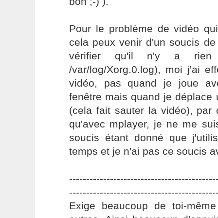
bon ;-) ).
Pour le problème de vidéo qui
cela peux venir d'un soucis de
vérifier qu'il n'y a ri
/var/log/Xorg.0.log), moi j'ai e
vidéo, pas quand je joue av
fenêtre mais quand je déplace
(cela fait sauter la vidéo), par
qu'avec mplayer, je ne me sui
soucis étant donné que j'util
temps et je n'ai pas ce soucis a
-------------------------------------------
-------------------------------------------
Exige beaucoup de toi-même