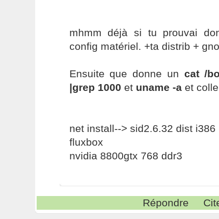
mhmm déjà si tu prouvai don
config matériel. +ta distrib + g
Ensuite que donne un
cat /b
|grep 1000
et
uname -a
et coll
net install--> sid2.6.32 dist i386
fluxbox
nvidia 8800gtx 768 ddr3
Répondre
Cit