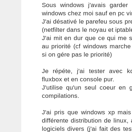
Sous windows j'avais garder u
windows chez moi sauf en pc virt
J'ai désativé le parefeu sous pr
(netfilter dans le noyau et iptabl
J'ai mit en dur que ce qui me se
au priorité (cf windows marche
si on gére pas le priorité)
Je répéte, j'ai tester avec 
fluxbox et en console pur.
J'utilise qu'un seul coeur en 
compilations.
J'ai pris que windows xp mais 
différente distribution de lin
logiciels divers (j'ai fait des t