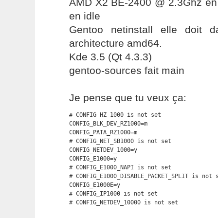
AMD X2 BE-2400 @ 2.3Ghz en
en idle
Gentoo netinstall elle doit
architecture amd64.
Kde 3.5 (Qt 4.3.3)
gentoo-sources fait main
Je pense que tu veux ça:
# CONFIG_HZ_1000 is not set

CONFIG_BLK_DEV_RZ1000=m

CONFIG_PATA_RZ1000=m

# CONFIG_NET_SB1000 is not set

CONFIG_NETDEV_1000=y

CONFIG_E1000=y

# CONFIG_E1000_NAPI is not set

# CONFIG_E1000_DISABLE_PACKET_SPLIT is not s
CONFIG_E1000E=y

# CONFIG_IP1000 is not set

# CONFIG_NETDEV_10000 is not set