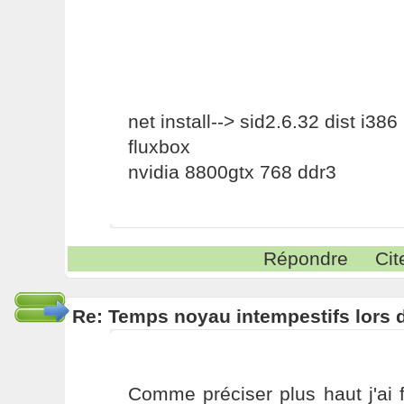
net install--> sid2.6.32 dist i386
fluxbox
nvidia 8800gtx 768 ddr3
Répondre
Cit
Re: Temps noyau intempestifs lors d
Comme préciser plus haut j'ai f