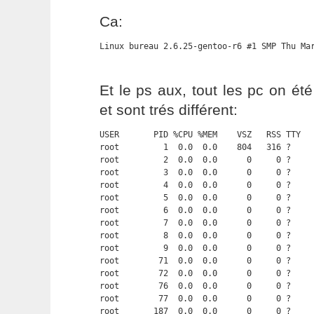
Ca:
Linux bureau 2.6.25-gentoo-r6 #1 SMP Thu Ma
Et le ps aux, tout les pc on été
et sont trés différent:
USER       PID %CPU %MEM    VSZ   RSS TTY   
root         1  0.0  0.0    804   316 ?     
root         2  0.0  0.0      0     0 ?     
root         3  0.0  0.0      0     0 ?     
root         4  0.0  0.0      0     0 ?     
root         5  0.0  0.0      0     0 ?     
root         6  0.0  0.0      0     0 ?     
root         7  0.0  0.0      0     0 ?     
root         8  0.0  0.0      0     0 ?     
root         9  0.0  0.0      0     0 ?     
root        71  0.0  0.0      0     0 ?     
root        72  0.0  0.0      0     0 ?     
root        76  0.0  0.0      0     0 ?     
root        77  0.0  0.0      0     0 ?     
root       187  0.0  0.0      0     0 ?     