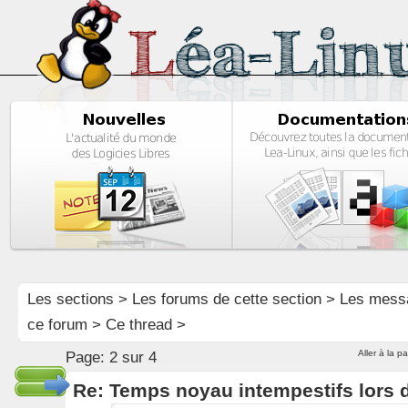
Les sections
>
Les forums de cette section
>
Les mess
ce forum
> Ce thread >
Aller à la p
Page:
2 sur 4
Re: Temps noyau intempestifs lors d