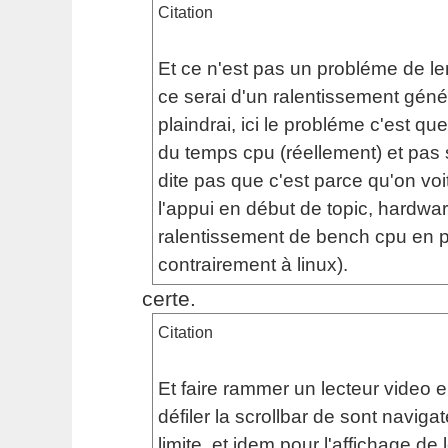
Citation
Et ce n'est pas un probléme de le
ce serai d'un ralentissement géné
plaindrai, ici le probléme c'est qu
du temps cpu (réellement) et pa
dite pas que c'est parce qu'on voit
l'appui en début de topic, hardwar
ralentissement de bench cpu en pri
contrairement à linux).
certe.
Citation
Et faire rammer un lecteur video 
défiler la scrollbar de sont navigat
limite, et idem pour l'affichage de 