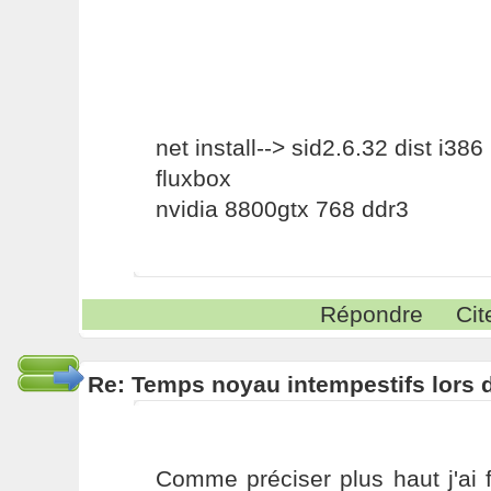
net install--> sid2.6.32 dist i386
fluxbox
nvidia 8800gtx 768 ddr3
Répondre
Cit
Re: Temps noyau intempestifs lors d
Comme préciser plus haut j'ai f