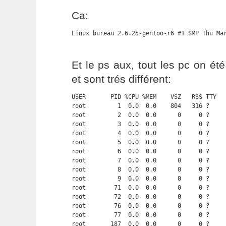
Ca:
Linux bureau 2.6.25-gentoo-r6 #1 SMP Thu Ma
Et le ps aux, tout les pc on été
et sont trés différent:
USER       PID %CPU %MEM    VSZ   RSS TTY   
root         1  0.0  0.0    804   316 ?     
root         2  0.0  0.0      0     0 ?     
root         3  0.0  0.0      0     0 ?     
root         4  0.0  0.0      0     0 ?     
root         5  0.0  0.0      0     0 ?     
root         6  0.0  0.0      0     0 ?     
root         7  0.0  0.0      0     0 ?     
root         8  0.0  0.0      0     0 ?     
root         9  0.0  0.0      0     0 ?     
root        71  0.0  0.0      0     0 ?     
root        72  0.0  0.0      0     0 ?     
root        76  0.0  0.0      0     0 ?     
root        77  0.0  0.0      0     0 ?     
root       187  0.0  0.0      0     0 ?     