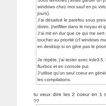
Sous windows j'avais garder un par
windows chez moi sauf en pc virtu
jours).
J'ai désativé le parefeu sous pre
distro, (netfilter dans le noyau et i
J'ai mit en dur que ce qui me sert e
toucher au priorité (cf windows m
en desktop si on gére pas le priori
Je répéte, j'ai tester avec kde3.5
fluxbox et en console pur.
J'utilise qu'un seul coeur en géné
les compilations.
tu veux dire les 2 coeur en 1
??