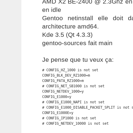
AMD X2 BE-2400 @ 2.3Ghz en
en idle
Gentoo netinstall elle doit
architecture amd64.
Kde 3.5 (Qt 4.3.3)
gentoo-sources fait main
Je pense que tu veux ça:
# CONFIG_HZ_1000 is not set

CONFIG_BLK_DEV_RZ1000=m

CONFIG_PATA_RZ1000=m

# CONFIG_NET_SB1000 is not set

CONFIG_NETDEV_1000=y

CONFIG_E1000=y

# CONFIG_E1000_NAPI is not set

# CONFIG_E1000_DISABLE_PACKET_SPLIT is not s
CONFIG_E1000E=y

# CONFIG_IP1000 is not set

# CONFIG_NETDEV_10000 is not set