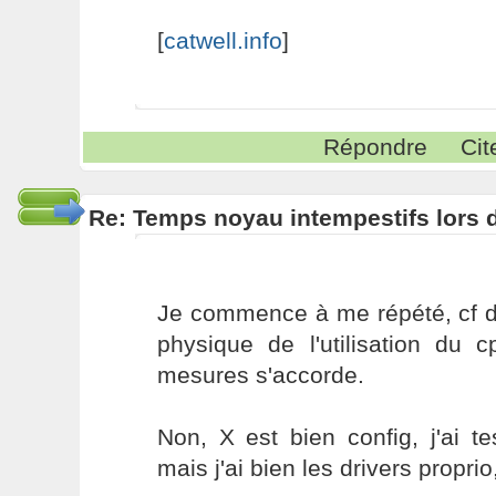
[
catwell.info
]
Répondre
Cit
Re: Temps noyau intempestifs lors d
Je commence à me répété, cf d
physique de l'utilisation du c
mesures s'accorde.
Non, X est bien config, j'ai tes
mais j'ai bien les drivers proprio