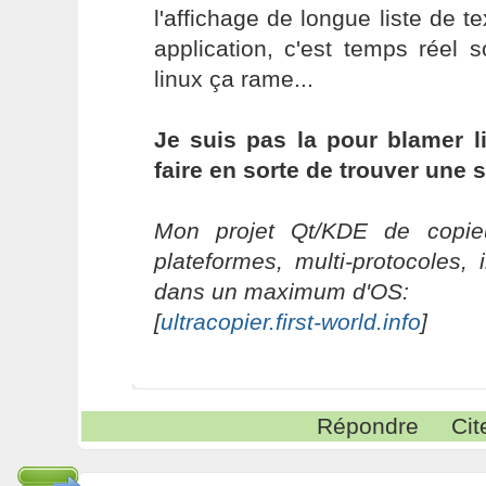
l'affichage de longue liste de
application, c'est temps réel
linux ça rame...
Je suis pas la pour blamer li
faire en sorte de trouver une 
Mon projet Qt/KDE de copieu
plateformes, multi-protocoles, 
dans un maximum d'OS:
[
ultracopier.first-world.info
]
Répondre
Cit