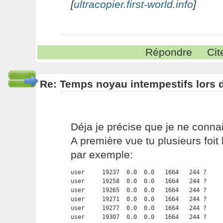
[
ultracopier.first-world.info
]
Répondre
Cit
Re: Temps noyau intempestifs lors d
Déja je précise que je ne conna
A première vue tu plusieurs foit
par exemple:
user     19237  0.0  0.0   1664   244 ?     
user     19258  0.0  0.0   1664   244 ?     
user     19265  0.0  0.0   1664   244 ?     
user     19271  0.0  0.0   1664   244 ?     
user     19277  0.0  0.0   1664   244 ?     
user     19307  0.0  0.0   1664   244 ?     