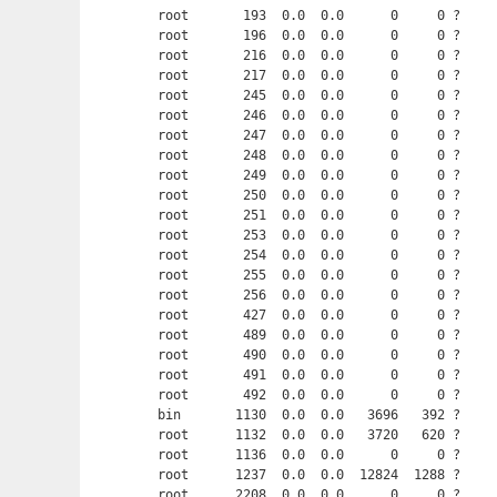
root       193  0.0  0.0      0     0 ?     
root       196  0.0  0.0      0     0 ?     
root       216  0.0  0.0      0     0 ?     
root       217  0.0  0.0      0     0 ?     
root       245  0.0  0.0      0     0 ?     
root       246  0.0  0.0      0     0 ?     
root       247  0.0  0.0      0     0 ?     
root       248  0.0  0.0      0     0 ?     
root       249  0.0  0.0      0     0 ?     
root       250  0.0  0.0      0     0 ?     
root       251  0.0  0.0      0     0 ?     
root       253  0.0  0.0      0     0 ?     
root       254  0.0  0.0      0     0 ?     
root       255  0.0  0.0      0     0 ?     
root       256  0.0  0.0      0     0 ?     
root       427  0.0  0.0      0     0 ?     
root       489  0.0  0.0      0     0 ?     
root       490  0.0  0.0      0     0 ?     
root       491  0.0  0.0      0     0 ?     
root       492  0.0  0.0      0     0 ?     
bin       1130  0.0  0.0   3696   392 ?     
root      1132  0.0  0.0   3720   620 ?     
root      1136  0.0  0.0      0     0 ?     
root      1237  0.0  0.0  12824  1288 ?     
root      2208  0.0  0.0      0     0 ?     