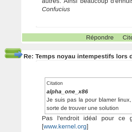
autres. Ainsi beaucoup d'ennui
Confucius
Répondre
Cit
Re: Temps noyau intempestifs lors d
Citation
alpha_one_x86
Je suis pas la pour blamer linux, 
sorte de trouver une solution
Pas l'endroit idéal pour ce 
[
www.kernel.org
]