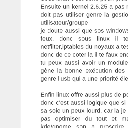
Ensuite un kernel 2.6.25 a pas 
doit pas utiliser genre la gest
utilisateur/groupe
je doute aussi que sos windows
feux. donc sous linux il te
netfilter,iptables du noyaux a te
donc de ce coter la il te faux e
tu peux aussi avoir un module
gène la bonne exécution des r
genre l'usb qui a une priorité él
Enfin linux offre aussi plus de 
donc c'est aussi logique que si
sa soie un peux lourd, car la je
pas optimiser du tout et m
kde/gnome son a proscrire 