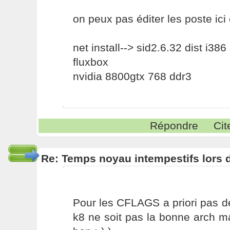
on peux pas éditer les poste ici c
net install--> sid2.6.32 dist i386
fluxbox
nvidia 8800gtx 768 ddr3
Répondre
Cit
Re: Temps noyau intempestifs lors d
Pour les CFLAGS a priori pas d
k8 ne soit pas la bonne arch m