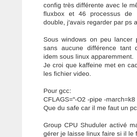
config très différente avec le 
fluxbox et 46 processus de 
double, j'avais regarder par p
Sous windows on peu lancer pl
sans aucune différence tant
idem sous linux apparemment.
Je croi que kaffeine met en ca
les fichier video.
Pour gcc:
CFLAGS="-O2 -pipe -march=k8
Que du safe car il me faut un pc
Group CPU Shuduler activé mais
gérer je laisse linux faire si il le f