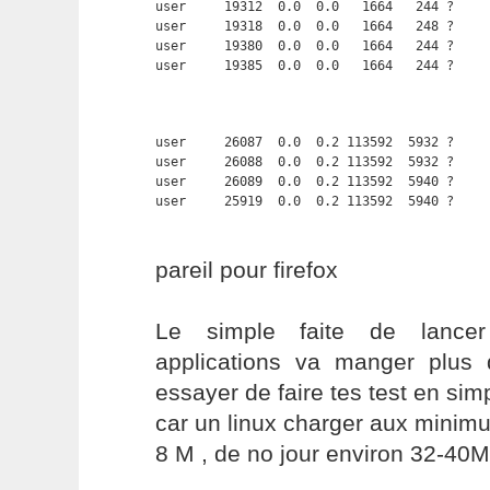
user     19312  0.0  0.0   1664   244 ?     
user     19318  0.0  0.0   1664   248 ?     
user     19380  0.0  0.0   1664   244 ?     
user     19385  0.0  0.0   1664   244 ?    
user     26087  0.0  0.2 113592  5932 ?     
user     26088  0.0  0.2 113592  5932 ?     
user     26089  0.0  0.2 113592  5940 ?     
user     25919  0.0  0.2 113592  5940 ?    
pareil pour firefox
Le simple faite de lancer 
applications va manger plus 
essayer de faire tes test en sim
car un linux charger aux minim
8 M , de no jour environ 32-40M