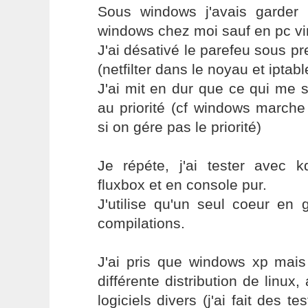
Sous windows j'avais garder u
windows chez moi sauf en pc virt
J'ai désativé le parefeu sous pr
(netfilter dans le noyau et iptabl
J'ai mit en dur que ce qui me se
au priorité (cf windows marche
si on gére pas le priorité)
Je répéte, j'ai tester avec 
fluxbox et en console pur.
J'utilise qu'un seul coeur en 
compilations.
J'ai pris que windows xp mais 
différente distribution de lin
logiciels divers (j'ai fait des t