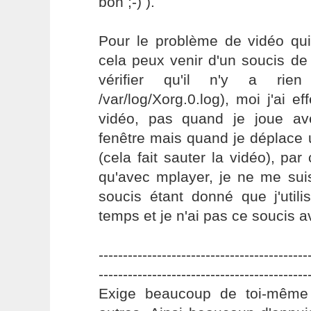
bon ;-) ).
Pour le problème de vidéo qui
cela peux venir d'un soucis de
vérifier qu'il n'y a ri
/var/log/Xorg.0.log), moi j'ai e
vidéo, pas quand je joue av
fenêtre mais quand je déplace
(cela fait sauter la vidéo), par
qu'avec mplayer, je ne me sui
soucis étant donné que j'util
temps et je n'ai pas ce soucis a
-------------------------------------------
-------------------------------------------
Exige beaucoup de toi-même