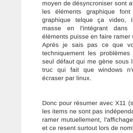
moyen de désyncroniser sont a
les éléments graphique fon
graphique telque ça video, il
masse en l'intégrant dans
éléments puisse en faire ramer 
Aprés je sais pas ce que v
techniquement les problèmes 
seul défaut qui me gène sous li
truc qui fait que windows n
écraser par linux.
Donc pour résumer avec X11 (so
les items ne sont pas indépenda
ramer mutuellement, l'affichag
et ce resent surtout lors de no