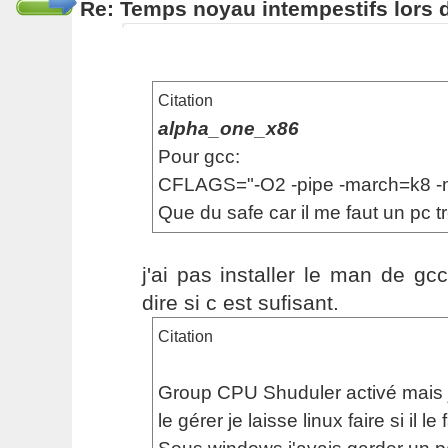
Re: Temps noyau intempestifs lors d
Citation
alpha_one_x86
Pour gcc:
CFLAGS="-O2 -pipe -march=k8 -
Que du safe car il me faut un pc tr
j'ai pas installer le man de g
dire si c est sufisant.
Citation
Group CPU Shuduler activé mais je
le gérer je laisse linux faire si il le f