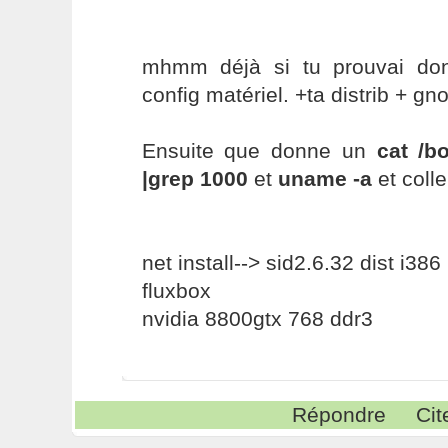
mhmm déjà si tu prouvai don
config matériel. +ta distrib + g
Ensuite que donne un
cat /b
|grep 1000
et
uname -a
et coll
net install--> sid2.6.32 dist i386
fluxbox
nvidia 8800gtx 768 ddr3
Répondre
Cit