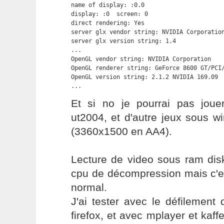
name of display: :0.0

display: :0  screen: 0

direct rendering: Yes

server glx vendor string: NVIDIA Corporation
server glx version string: 1.4

...

OpenGL vendor string: NVIDIA Corporation

OpenGL renderer string: GeForce 8600 GT/PCI/
OpenGL version string: 2.1.2 NVIDIA 169.09

...
Et si no je pourrai pas jou
ut2004, et d'autre jeux sous w
(3360x1500 en AA4).
Lecture de video sous ram disk
cpu de décompression mais c'es
normal.
J'ai tester avec le défilemen
firefox, et avec mplayer et kaffe