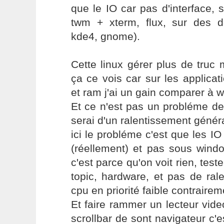
que le IO car pas d'interface, 
twm + xterm, flux, sur des d
kde4, gnome).
Cette linux gérer plus de truc
ça ce vois car sur les applicati
et ram j'ai un gain comparer à 
Et ce n'est pas un probléme de
serai d'un ralentissement généra
ici le probléme c'est que les 
(réellement) et pas sous wind
c'est parce qu'on voit rien, test
topic, hardware, et pas de ra
cpu en priorité faible contrairem
Et faire rammer un lecteur video
scrollbar de sont navigateur c'e