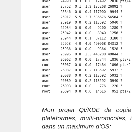
user     24990  0.3  0.0  17492  2036 pts/4
user     25752  0.1  1.3 185268 26892 ?     
user     25846  0.0  0.4 117000  9944 ?     
user     25917  5.5  2.7 536676 56584 ?     
user     25919  0.0  0.2 113592  5940 ?     
user     25934  0.0  0.0   9200  1280 ?     
user     25942  0.0  0.0   8940  1256 ?     
user     25944  0.0  0.1  87112  3180 ?     
user     25953  4.0  4.0 490968 84312 ?     
user     25986  0.0  0.0   9364  1528 ?     
user     25996  0.8  2.3 443288 49044 ?     
user     26062  0.0  0.0  17744  1836 pts/2 
root     26067  0.0  0.0  17484  1896 pts/2 
user     26087  0.0  0.2 113592  5932 ?     
user     26088  0.0  0.2 113592  5932 ?     
user     26089  0.0  0.2 113592  5940 ?     
root     26093  0.0  0.0    776   220 ?     
root     26094  0.0  0.0  14616   952 pts/2
Mon projet Qt/KDE de copieu
plateformes, multi-protocoles, 
dans un maximum d'OS: