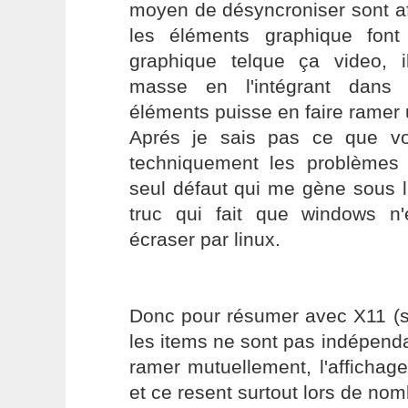
moyen de désyncroniser sont a
les éléments graphique fon
graphique telque ça video, il
masse en l'intégrant dans
éléments puisse en faire ramer 
Aprés je sais pas ce que v
techniquement les problèmes 
seul défaut qui me gène sous li
truc qui fait que windows n
écraser par linux.
Donc pour résumer avec X11 (so
les items ne sont pas indépenda
ramer mutuellement, l'affichag
et ce resent surtout lors de no