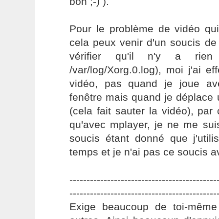
bon ;-) ).
Pour le problème de vidéo qui
cela peux venir d'un soucis de
vérifier qu'il n'y a ri
/var/log/Xorg.0.log), moi j'ai e
vidéo, pas quand je joue av
fenêtre mais quand je déplace
(cela fait sauter la vidéo), par
qu'avec mplayer, je ne me sui
soucis étant donné que j'util
temps et je n'ai pas ce soucis a
-------------------------------------------
-------------------------------------------
Exige beaucoup de toi-même