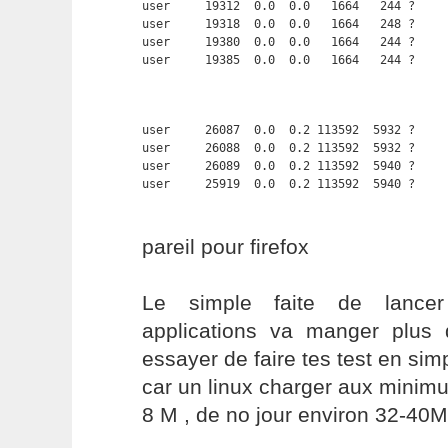
user     19312  0.0  0.0   1664   244 ?     
user     19318  0.0  0.0   1664   248 ?     
user     19380  0.0  0.0   1664   244 ?     
user     19385  0.0  0.0   1664   244 ?    
user     26087  0.0  0.2 113592  5932 ?     
user     26088  0.0  0.2 113592  5932 ?     
user     26089  0.0  0.2 113592  5940 ?     
user     25919  0.0  0.2 113592  5940 ?    
pareil pour firefox
Le simple faite de lancer 
applications va manger plus 
essayer de faire tes test en sim
car un linux charger aux minim
8 M , de no jour environ 32-40M