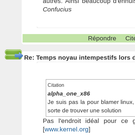
autres. Ainsi beaucoup d'ennui
Confucius
Répondre
Cit
Re: Temps noyau intempestifs lors d
Citation
alpha_one_x86
Je suis pas la pour blamer linux, 
sorte de trouver une solution
Pas l'endroit idéal pour ce 
[
www.kernel.org
]