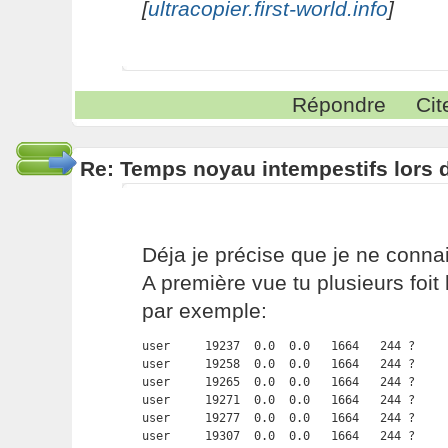
[
ultracopier.first-world.info
]
Répondre
Cit
Re: Temps noyau intempestifs lors d
Déja je précise que je ne conna
A première vue tu plusieurs foit
par exemple:
user     19237  0.0  0.0   1664   244 ?     
user     19258  0.0  0.0   1664   244 ?     
user     19265  0.0  0.0   1664   244 ?     
user     19271  0.0  0.0   1664   244 ?     
user     19277  0.0  0.0   1664   244 ?     
user     19307  0.0  0.0   1664   244 ?     