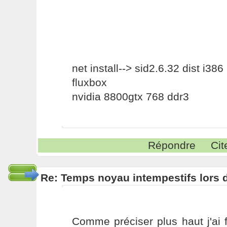
net install--> sid2.6.32 dist i386
fluxbox
nvidia 8800gtx 768 ddr3
Répondre
Cit
Re: Temps noyau intempestifs lors d
Comme préciser plus haut j'ai f