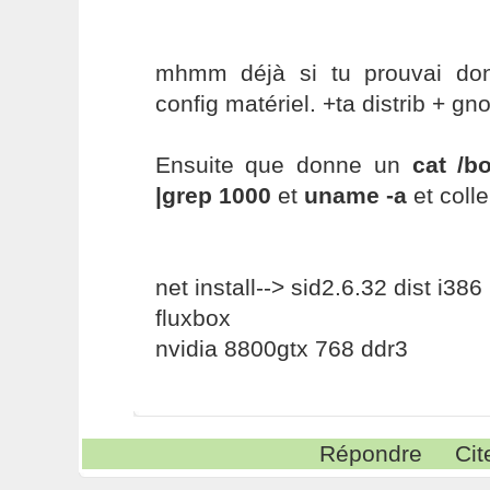
mhmm déjà si tu prouvai don
config matériel. +ta distrib + g
Ensuite que donne un
cat /b
|grep 1000
et
uname -a
et coll
net install--> sid2.6.32 dist i386
fluxbox
nvidia 8800gtx 768 ddr3
Répondre
Cit