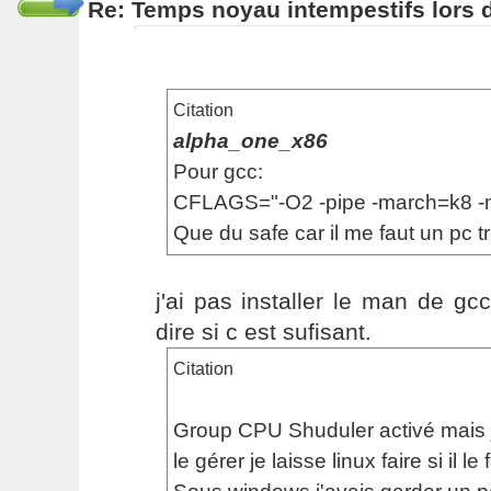
Re: Temps noyau intempestifs lors d
Citation
alpha_one_x86
Pour gcc:
CFLAGS="-O2 -pipe -march=k8 -
Que du safe car il me faut un pc tr
j'ai pas installer le man de g
dire si c est sufisant.
Citation
Group CPU Shuduler activé mais je
le gérer je laisse linux faire si il le f