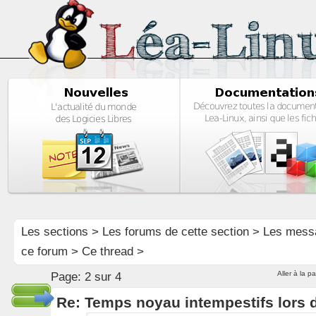
Les sections
>
Les forums de cette section
>
Les mess
ce forum
> Ce thread >
Aller à la p
Page:
2 sur 4
Re: Temps noyau intempestifs lors d