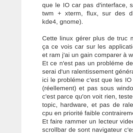
que le IO car pas d'interface, 
twm + xterm, flux, sur des d
kde4, gnome).
Cette linux gérer plus de truc
ça ce vois car sur les applicati
et ram j'ai un gain comparer à 
Et ce n'est pas un probléme de
serai d'un ralentissement généra
ici le probléme c'est que les 
(réellement) et pas sous wind
c'est parce qu'on voit rien, test
topic, hardware, et pas de ra
cpu en priorité faible contrairem
Et faire rammer un lecteur video
scrollbar de sont navigateur c'e