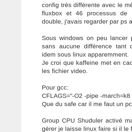
config très différente avec le 
fluxbox et 46 processus de 
double, j'avais regarder par p
Sous windows on peu lancer pl
sans aucune différence tant
idem sous linux apparemment.
Je croi que kaffeine met en ca
les fichier video.
Pour gcc:
CFLAGS="-O2 -pipe -march=k8
Que du safe car il me faut un pc
Group CPU Shuduler activé mais
gérer je laisse linux faire si il le f