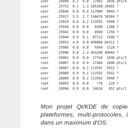
user     24990  0.3  0.0  17492  2036 pts/4
user     25752  0.1  1.3 185268 26892 ?     
user     25846  0.0  0.4 117000  9944 ?     
user     25917  5.5  2.7 536676 56584 ?     
user     25919  0.0  0.2 113592  5940 ?     
user     25934  0.0  0.0   9200  1280 ?     
user     25942  0.0  0.0   8940  1256 ?     
user     25944  0.0  0.1  87112  3180 ?     
user     25953  4.0  4.0 490968 84312 ?     
user     25986  0.0  0.0   9364  1528 ?     
user     25996  0.8  2.3 443288 49044 ?     
user     26062  0.0  0.0  17744  1836 pts/2 
root     26067  0.0  0.0  17484  1896 pts/2 
user     26087  0.0  0.2 113592  5932 ?     
user     26088  0.0  0.2 113592  5932 ?     
user     26089  0.0  0.2 113592  5940 ?     
root     26093  0.0  0.0    776   220 ?     
root     26094  0.0  0.0  14616   952 pts/2
Mon projet Qt/KDE de copieu
plateformes, multi-protocoles, 
dans un maximum d'OS: