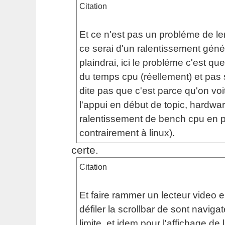
Citation
Et ce n'est pas un probléme de le
ce serai d'un ralentissement géné
plaindrai, ici le probléme c'est qu
du temps cpu (réellement) et pa
dite pas que c'est parce qu'on voit
l'appui en début de topic, hardwar
ralentissement de bench cpu en pri
contrairement à linux).
certe.
Citation
Et faire rammer un lecteur video 
défiler la scrollbar de sont navigat
limite, et idem pour l'affichage de 