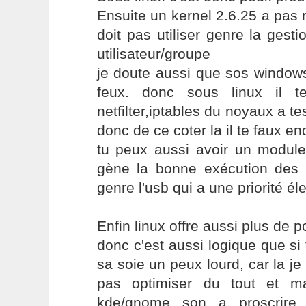
Ensuite un kernel 2.6.25 a pas 
doit pas utiliser genre la gest
utilisateur/groupe
je doute aussi que sos windows
feux. donc sous linux il te
netfilter,iptables du noyaux a te
donc de ce coter la il te faux e
tu peux aussi avoir un module
gène la bonne exécution des r
genre l'usb qui a une priorité él
Enfin linux offre aussi plus de 
donc c'est aussi logique que si
sa soie un peux lourd, car la je
pas optimiser du tout et m
kde/gnome son a proscrire 