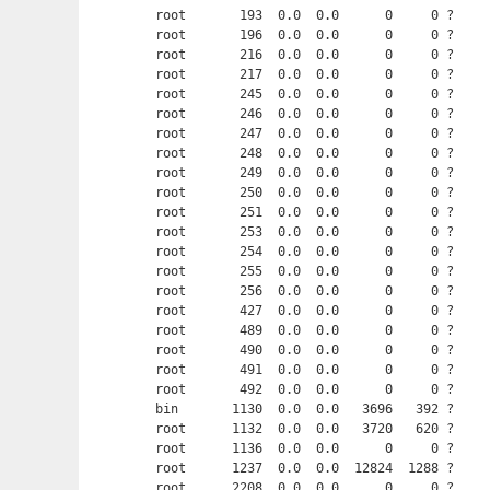
root       193  0.0  0.0      0     0 ?     
root       196  0.0  0.0      0     0 ?     
root       216  0.0  0.0      0     0 ?     
root       217  0.0  0.0      0     0 ?     
root       245  0.0  0.0      0     0 ?     
root       246  0.0  0.0      0     0 ?     
root       247  0.0  0.0      0     0 ?     
root       248  0.0  0.0      0     0 ?     
root       249  0.0  0.0      0     0 ?     
root       250  0.0  0.0      0     0 ?     
root       251  0.0  0.0      0     0 ?     
root       253  0.0  0.0      0     0 ?     
root       254  0.0  0.0      0     0 ?     
root       255  0.0  0.0      0     0 ?     
root       256  0.0  0.0      0     0 ?     
root       427  0.0  0.0      0     0 ?     
root       489  0.0  0.0      0     0 ?     
root       490  0.0  0.0      0     0 ?     
root       491  0.0  0.0      0     0 ?     
root       492  0.0  0.0      0     0 ?     
bin       1130  0.0  0.0   3696   392 ?     
root      1132  0.0  0.0   3720   620 ?     
root      1136  0.0  0.0      0     0 ?     
root      1237  0.0  0.0  12824  1288 ?     
root      2208  0.0  0.0      0     0 ?     