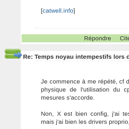
[
catwell.info
]
Répondre
Cit
Re: Temps noyau intempestifs lors d
Je commence à me répété, cf d
physique de l'utilisation du c
mesures s'accorde.
Non, X est bien config, j'ai tes
mais j'ai bien les drivers proprio