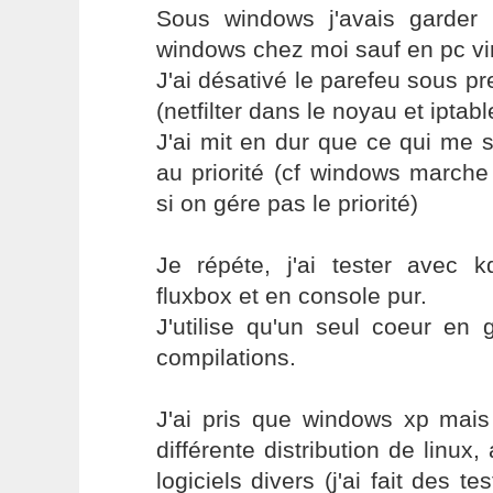
Sous windows j'avais garder u
windows chez moi sauf en pc virt
J'ai désativé le parefeu sous pr
(netfilter dans le noyau et iptabl
J'ai mit en dur que ce qui me se
au priorité (cf windows marche
si on gére pas le priorité)
Je répéte, j'ai tester avec 
fluxbox et en console pur.
J'utilise qu'un seul coeur en 
compilations.
J'ai pris que windows xp mais 
différente distribution de lin
logiciels divers (j'ai fait des t