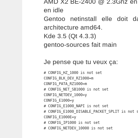
AMD X2 BE-2400 @ 2.3Ghz en
en idle
Gentoo netinstall elle doit
architecture amd64.
Kde 3.5 (Qt 4.3.3)
gentoo-sources fait main
Je pense que tu veux ça:
# CONFIG_HZ_1000 is not set

CONFIG_BLK_DEV_RZ1000=m

CONFIG_PATA_RZ1000=m

# CONFIG_NET_SB1000 is not set

CONFIG_NETDEV_1000=y

CONFIG_E1000=y

# CONFIG_E1000_NAPI is not set

# CONFIG_E1000_DISABLE_PACKET_SPLIT is not s
CONFIG_E1000E=y

# CONFIG_IP1000 is not set

# CONFIG_NETDEV_10000 is not set