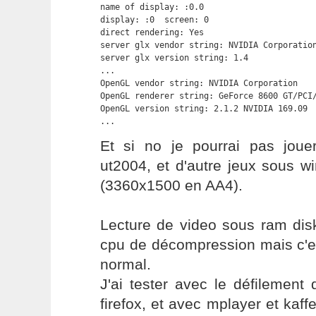
name of display: :0.0

display: :0  screen: 0

direct rendering: Yes

server glx vendor string: NVIDIA Corporation
server glx version string: 1.4

...

OpenGL vendor string: NVIDIA Corporation

OpenGL renderer string: GeForce 8600 GT/PCI/
OpenGL version string: 2.1.2 NVIDIA 169.09

...
Et si no je pourrai pas jou
ut2004, et d'autre jeux sous w
(3360x1500 en AA4).
Lecture de video sous ram disk
cpu de décompression mais c'es
normal.
J'ai tester avec le défilemen
firefox, et avec mplayer et kaffe