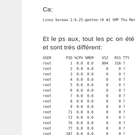
Ca:
Linux bureau 2.6.25-gentoo-r6 #1 SMP Thu Ma
Et le ps aux, tout les pc on été
et sont trés différent:
USER       PID %CPU %MEM    VSZ   RSS TTY   
root         1  0.0  0.0    804   316 ?     
root         2  0.0  0.0      0     0 ?     
root         3  0.0  0.0      0     0 ?     
root         4  0.0  0.0      0     0 ?     
root         5  0.0  0.0      0     0 ?     
root         6  0.0  0.0      0     0 ?     
root         7  0.0  0.0      0     0 ?     
root         8  0.0  0.0      0     0 ?     
root         9  0.0  0.0      0     0 ?     
root        71  0.0  0.0      0     0 ?     
root        72  0.0  0.0      0     0 ?     
root        76  0.0  0.0      0     0 ?     
root        77  0.0  0.0      0     0 ?     
root       187  0.0  0.0      0     0 ?     