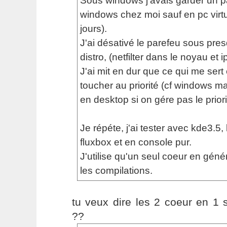
Sous windows j'avais garder un par
windows chez moi sauf en pc virtu
jours).
J'ai désativé le parefeu sous pre
distro, (netfilter dans le noyau et i
J'ai mit en dur que ce qui me sert e
toucher au priorité (cf windows m
en desktop si on gére pas le priori
Je répéte, j'ai tester avec kde3.5
fluxbox et en console pur.
J'utilise qu'un seul coeur en géné
les compilations.
tu veux dire les 2 coeur en 1
??