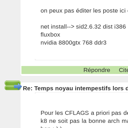
on peux pas éditer les poste ici c
net install--> sid2.6.32 dist i386
fluxbox
nvidia 8800gtx 768 ddr3
Répondre
Cit
Re: Temps noyau intempestifs lors d
Pour les CFLAGS a priori pas d
k8 ne soit pas la bonne arch m