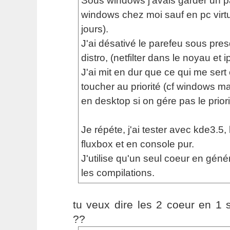
Sous windows j'avais garder un par
windows chez moi sauf en pc virtu
jours).
J'ai désativé le parefeu sous pre
distro, (netfilter dans le noyau et i
J'ai mit en dur que ce qui me sert e
toucher au priorité (cf windows m
en desktop si on gére pas le priori
Je répéte, j'ai tester avec kde3.5
fluxbox et en console pur.
J'utilise qu'un seul coeur en géné
les compilations.
tu veux dire les 2 coeur en 1
??