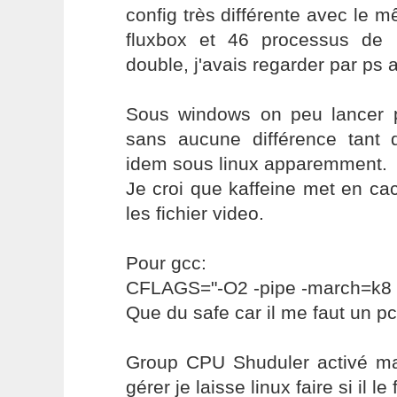
config très différente avec le 
fluxbox et 46 processus de 
double, j'avais regarder par p
Sous windows on peu lancer pl
sans aucune différence tant
idem sous linux apparemment.
Je croi que kaffeine met en ca
les fichier video.
Pour gcc:
CFLAGS="-O2 -pipe -march=k8
Que du safe car il me faut un pc
Group CPU Shuduler activé mais
gérer je laisse linux faire si il le f