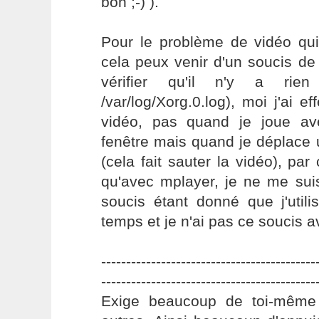
bon ;-) ).
Pour le problème de vidéo qui
cela peux venir d'un soucis de
vérifier qu'il n'y a ri
/var/log/Xorg.0.log), moi j'ai e
vidéo, pas quand je joue av
fenêtre mais quand je déplace
(cela fait sauter la vidéo), par
qu'avec mplayer, je ne me sui
soucis étant donné que j'util
temps et je n'ai pas ce soucis a
-------------------------------------------
-------------------------------------------
Exige beaucoup de toi-même