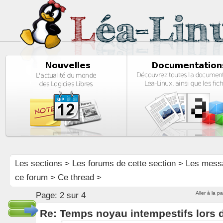
Les sections
>
Les forums de cette section
>
Les mess
ce forum
> Ce thread >
Aller à la p
Page:
2 sur 4
Re: Temps noyau intempestifs lors d