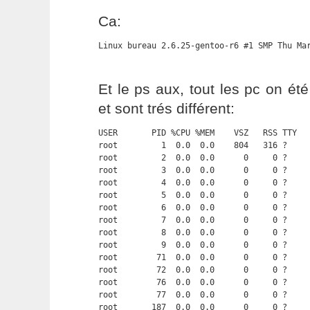
Ca:
Linux bureau 2.6.25-gentoo-r6 #1 SMP Thu Ma
Et le ps aux, tout les pc on été
et sont trés différent:
USER       PID %CPU %MEM    VSZ   RSS TTY   
root         1  0.0  0.0    804   316 ?     
root         2  0.0  0.0      0     0 ?     
root         3  0.0  0.0      0     0 ?     
root         4  0.0  0.0      0     0 ?     
root         5  0.0  0.0      0     0 ?     
root         6  0.0  0.0      0     0 ?     
root         7  0.0  0.0      0     0 ?     
root         8  0.0  0.0      0     0 ?     
root         9  0.0  0.0      0     0 ?     
root        71  0.0  0.0      0     0 ?     
root        72  0.0  0.0      0     0 ?     
root        76  0.0  0.0      0     0 ?     
root        77  0.0  0.0      0     0 ?     
root       187  0.0  0.0      0     0 ?     