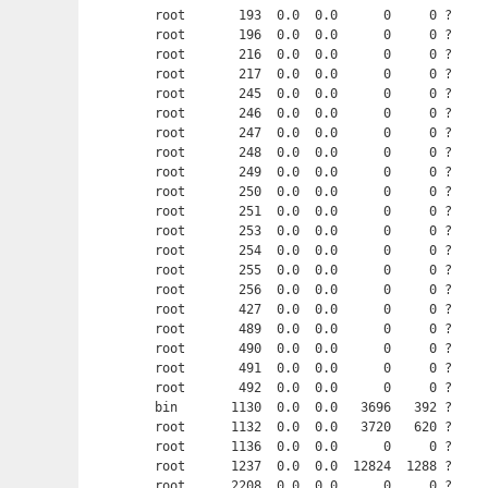
root       193  0.0  0.0      0     0 ?     
root       196  0.0  0.0      0     0 ?     
root       216  0.0  0.0      0     0 ?     
root       217  0.0  0.0      0     0 ?     
root       245  0.0  0.0      0     0 ?     
root       246  0.0  0.0      0     0 ?     
root       247  0.0  0.0      0     0 ?     
root       248  0.0  0.0      0     0 ?     
root       249  0.0  0.0      0     0 ?     
root       250  0.0  0.0      0     0 ?     
root       251  0.0  0.0      0     0 ?     
root       253  0.0  0.0      0     0 ?     
root       254  0.0  0.0      0     0 ?     
root       255  0.0  0.0      0     0 ?     
root       256  0.0  0.0      0     0 ?     
root       427  0.0  0.0      0     0 ?     
root       489  0.0  0.0      0     0 ?     
root       490  0.0  0.0      0     0 ?     
root       491  0.0  0.0      0     0 ?     
root       492  0.0  0.0      0     0 ?     
bin       1130  0.0  0.0   3696   392 ?     
root      1132  0.0  0.0   3720   620 ?     
root      1136  0.0  0.0      0     0 ?     
root      1237  0.0  0.0  12824  1288 ?     
root      2208  0.0  0.0      0     0 ?     