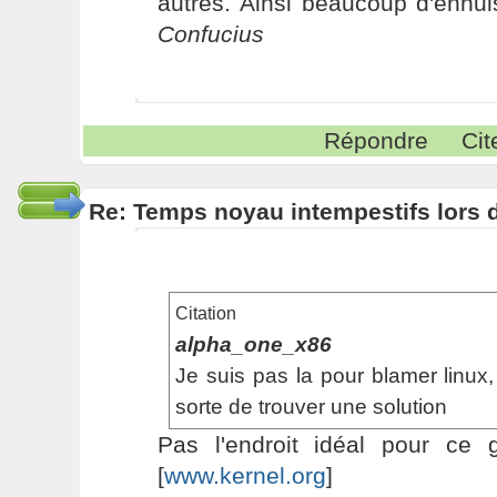
autres. Ainsi beaucoup d'ennui
Confucius
Répondre
Cit
Re: Temps noyau intempestifs lors d
Citation
alpha_one_x86
Je suis pas la pour blamer linux, 
sorte de trouver une solution
Pas l'endroit idéal pour ce 
[
www.kernel.org
]