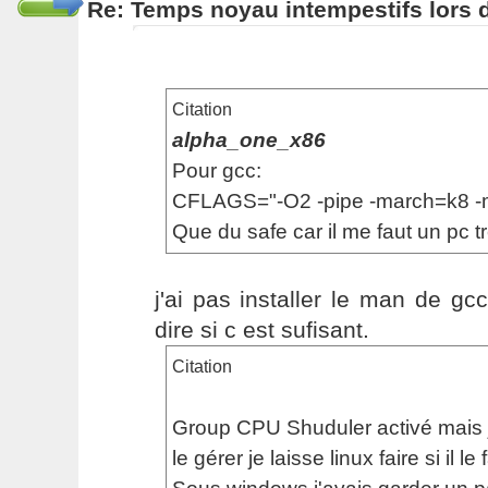
Re: Temps noyau intempestifs lors d
Citation
alpha_one_x86
Pour gcc:
CFLAGS="-O2 -pipe -march=k8 -
Que du safe car il me faut un pc tr
j'ai pas installer le man de g
dire si c est sufisant.
Citation
Group CPU Shuduler activé mais je
le gérer je laisse linux faire si il le f