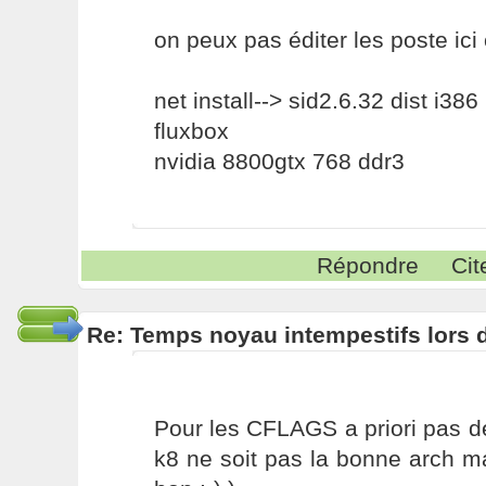
on peux pas éditer les poste ici c
net install--> sid2.6.32 dist i386
fluxbox
nvidia 8800gtx 768 ddr3
Répondre
Cit
Re: Temps noyau intempestifs lors d
Pour les CFLAGS a priori pas d
k8 ne soit pas la bonne arch m