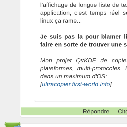
l'affichage de longue liste de
application, c'est temps réel
linux ça rame...
Je suis pas la pour blamer li
faire en sorte de trouver une 
Mon projet Qt/KDE de copieu
plateformes, multi-protocoles, 
dans un maximum d'OS:
[
ultracopier.first-world.info
]
Répondre
Cit