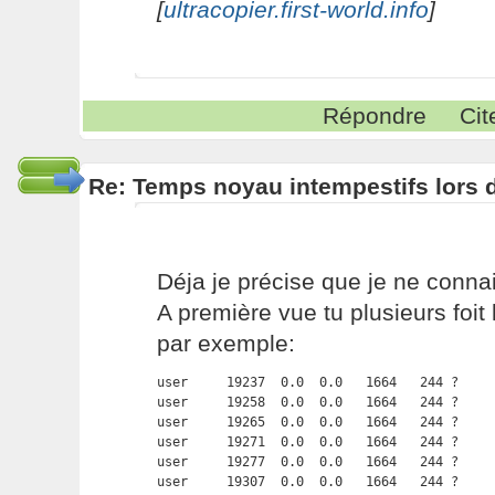
[
ultracopier.first-world.info
]
Répondre
Cit
Re: Temps noyau intempestifs lors d
Déja je précise que je ne conna
A première vue tu plusieurs foit
par exemple:
user     19237  0.0  0.0   1664   244 ?     
user     19258  0.0  0.0   1664   244 ?     
user     19265  0.0  0.0   1664   244 ?     
user     19271  0.0  0.0   1664   244 ?     
user     19277  0.0  0.0   1664   244 ?     
user     19307  0.0  0.0   1664   244 ?     