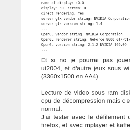
name of display: :0.0

display: :0  screen: 0

direct rendering: Yes

server glx vendor string: NVIDIA Corporation
server glx version string: 1.4

...

OpenGL vendor string: NVIDIA Corporation

OpenGL renderer string: GeForce 8600 GT/PCI/
OpenGL version string: 2.1.2 NVIDIA 169.09

...
Et si no je pourrai pas jou
ut2004, et d'autre jeux sous w
(3360x1500 en AA4).
Lecture de video sous ram disk
cpu de décompression mais c'es
normal.
J'ai tester avec le défilemen
firefox, et avec mplayer et kaffe