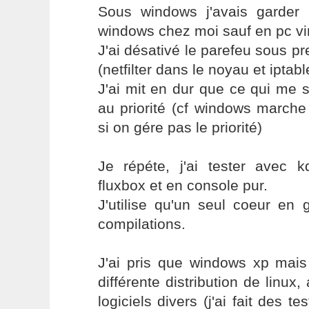
Sous windows j'avais garder u
windows chez moi sauf en pc virt
J'ai désativé le parefeu sous pr
(netfilter dans le noyau et iptabl
J'ai mit en dur que ce qui me se
au priorité (cf windows marche
si on gére pas le priorité)
Je répéte, j'ai tester avec 
fluxbox et en console pur.
J'utilise qu'un seul coeur en 
compilations.
J'ai pris que windows xp mais 
différente distribution de lin
logiciels divers (j'ai fait des t