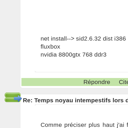
net install--> sid2.6.32 dist i386
fluxbox
nvidia 8800gtx 768 ddr3
Répondre
Cit
Re: Temps noyau intempestifs lors d
Comme préciser plus haut j'ai f