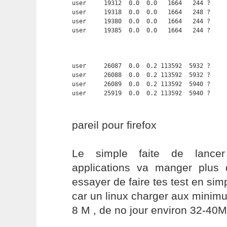
user     19312  0.0  0.0   1664   244 ?     
user     19318  0.0  0.0   1664   248 ?     
user     19380  0.0  0.0   1664   244 ?     
user     19385  0.0  0.0   1664   244 ?    
user     26087  0.0  0.2 113592  5932 ?     
user     26088  0.0  0.2 113592  5932 ?     
user     26089  0.0  0.2 113592  5940 ?     
user     25919  0.0  0.2 113592  5940 ?    
pareil pour firefox
Le simple faite de lancer 
applications va manger plus 
essayer de faire tes test en sim
car un linux charger aux minim
8 M , de no jour environ 32-40M