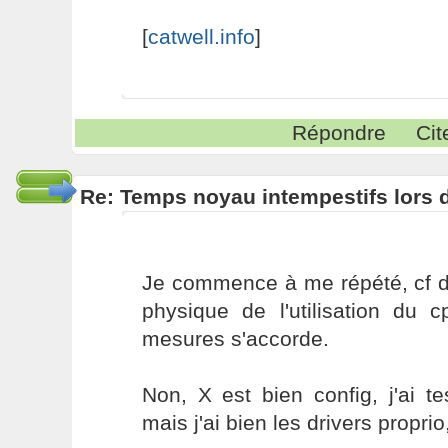
[
catwell.info
]
Répondre
Cit
Re: Temps noyau intempestifs lors d
Je commence à me répété, cf d
physique de l'utilisation du c
mesures s'accorde.
Non, X est bien config, j'ai tes
mais j'ai bien les drivers proprio