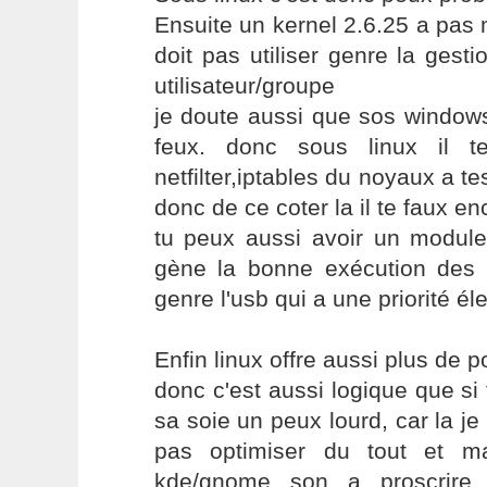
Ensuite un kernel 2.6.25 a pas 
doit pas utiliser genre la gest
utilisateur/groupe
je doute aussi que sos windows
feux. donc sous linux il te
netfilter,iptables du noyaux a te
donc de ce coter la il te faux e
tu peux aussi avoir un module
gène la bonne exécution des r
genre l'usb qui a une priorité él
Enfin linux offre aussi plus de 
donc c'est aussi logique que si
sa soie un peux lourd, car la je
pas optimiser du tout et m
kde/gnome son a proscrire 