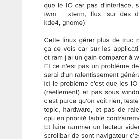
que le IO car pas d'interface, 
twm + xterm, flux, sur des d
kde4, gnome).
Cette linux gérer plus de truc
ça ce vois car sur les applicati
et ram j'ai un gain comparer à 
Et ce n'est pas un probléme de
serai d'un ralentissement généra
ici le probléme c'est que les 
(réellement) et pas sous wind
c'est parce qu'on voit rien, test
topic, hardware, et pas de ra
cpu en priorité faible contrairem
Et faire rammer un lecteur video
scrollbar de sont navigateur c'e