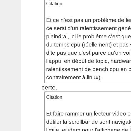
Citation
Et ce n'est pas un probléme de le
ce serai d'un ralentissement géné
plaindrai, ici le probléme c'est qu
du temps cpu (réellement) et pa
dite pas que c'est parce qu'on voit
l'appui en début de topic, hardwar
ralentissement de bench cpu en pri
contrairement à linux).
certe.
Citation
Et faire rammer un lecteur video 
défiler la scrollbar de sont navigat
limite, et idem pour l'affichage de 