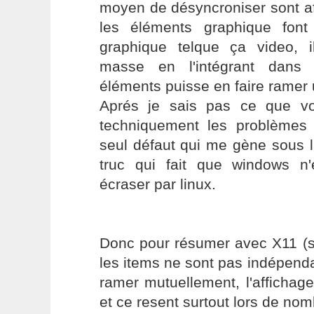
moyen de désyncroniser sont a
les éléments graphique fon
graphique telque ça video, il
masse en l'intégrant dans
éléments puisse en faire ramer 
Aprés je sais pas ce que v
techniquement les problèmes 
seul défaut qui me gène sous li
truc qui fait que windows n
écraser par linux.
Donc pour résumer avec X11 (so
les items ne sont pas indépenda
ramer mutuellement, l'affichag
et ce resent surtout lors de no