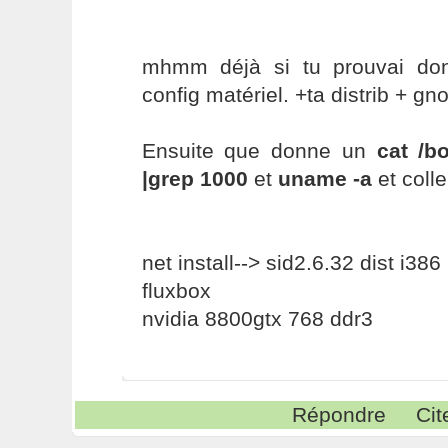
mhmm déjà si tu prouvai don
config matériel. +ta distrib + g
Ensuite que donne un
cat /b
|grep 1000
et
uname -a
et coll
net install--> sid2.6.32 dist i386
fluxbox
nvidia 8800gtx 768 ddr3
Répondre
Cit