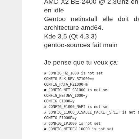
AMD X2 BE-2400 @ 2.3Ghz en
en idle
Gentoo netinstall elle doit
architecture amd64.
Kde 3.5 (Qt 4.3.3)
gentoo-sources fait main
Je pense que tu veux ça:
# CONFIG_HZ_1000 is not set

CONFIG_BLK_DEV_RZ1000=m

CONFIG_PATA_RZ1000=m

# CONFIG_NET_SB1000 is not set

CONFIG_NETDEV_1000=y

CONFIG_E1000=y

# CONFIG_E1000_NAPI is not set

# CONFIG_E1000_DISABLE_PACKET_SPLIT is not s
CONFIG_E1000E=y

# CONFIG_IP1000 is not set

# CONFIG_NETDEV_10000 is not set