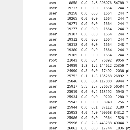
user      8858  0.0  2.6 306076 54788 ? 
user     19237  0.0  0.0   1664   244 ? 
user     19258  0.0  0.0   1664   244 ? 
user     19265  0.0  0.0   1664   244 ? 
user     19271  0.0  0.0   1664   244 ? 
user     19277  0.0  0.0   1664   244 ? 
user     19307  0.0  0.0   1664   244 ? 
user     19312  0.0  0.0   1664   244 ? 
user     19318  0.0  0.0   1664   248 ? 
user     19380  0.0  0.0   1664   244 ? 
user     19385  0.0  0.0   1664   244 ? 
root     21043  0.0  0.4  76892  9056 ? 
user     24989  1.3  1.2 144612 25356 ? 
user     24990  0.3  0.0  17492  2036 p
user     25752  0.1  1.3 185268 26892 ? 
user     25846  0.0  0.4 117000  9944 ? 
user     25917  5.5  2.7 536676 56584 ? 
user     25919  0.0  0.2 113592  5940 ? 
user     25934  0.0  0.0   9200  1280 ? 
user     25942  0.0  0.0   8940  1256 ? 
user     25944  0.0  0.1  87112  3180 ? 
user     25953  4.0  4.0 490968 84312 ? 
user     25986  0.0  0.0   9364  1528 ? 
user     25996  0.8  2.3 443288 49044 ? 
user     26062  0.0  0.0  17744  1836 pt