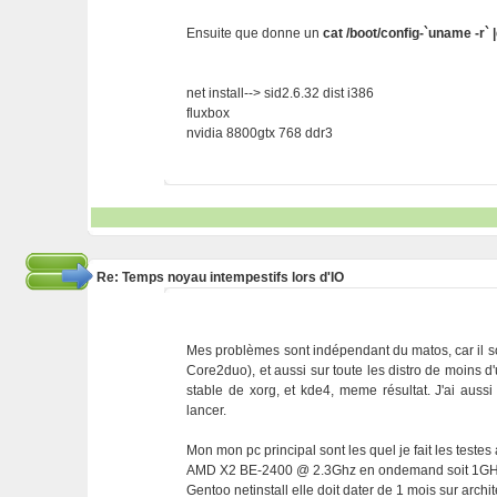
Ensuite que donne un
cat /boot/config-`uname -r`
net install--> sid2.6.32 dist i386
fluxbox
nvidia 8800gtx 768 ddr3
Re: Temps noyau intempestifs lors d'IO
Mes problèmes sont indépendant du matos, car il s
Core2duo), et aussi sur toute les distro de moins d'u
stable de xorg, et kde4, meme résultat. J'ai aussi
lancer.
Mon mon pc principal sont les quel je fait les testes
AMD X2 BE-2400 @ 2.3Ghz en ondemand soit 1GHz
Gentoo netinstall elle doit dater de 1 mois sur arch