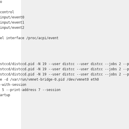
o

control

input/event0

input/event1

input/event2

el interface /proc/acpi/event

stccd/distccd.pid -N 19 --user distcc --user distcc --jobs 2 --p
stccd/distccd.pid -N 19 --user distcc --user distcc --jobs 2 --p
stccd/distccd.pid -N 19 --user distcc --user distcc --jobs 2 --p
e -d /var/run/vmnet-bridge-0.pid /dev/vmnet0 eth0

-with-session

 5 --print-address 7 --session

artup
