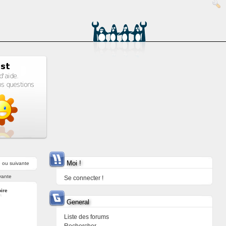
Moi !
e
ou
suivante
vante
Se connecter !
ire
General
Liste des forums