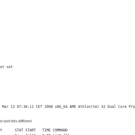
ot set

u Mar 13 07:36:11 CET 2008 x86_64 AMD Athlon(tm) X2 Dual Core Pr
t sont trés différent:
Y      STAT START   TIME COMMAND
