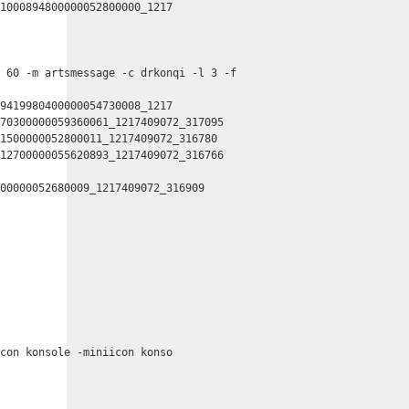
1000894800000052800000_1217

 60 -m artsmessage -c drkonqi -l 3 -f

9419980400000054730008_1217

70300000059360061_1217409072_317095

1500000052800011_1217409072_316780

12700000055620893_1217409072_316766

00000052680009_1217409072_316909

con konsole -miniicon konso
