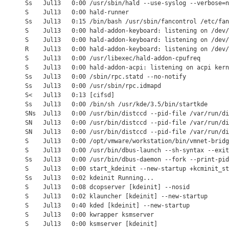
       Ss   Jul13   0:00 /usr/sbin/hald --use-syslog --verbose=n
       S    Jul13   0:00 hald-runner

       Ss   Jul13   0:15 /bin/bash /usr/sbin/fancontrol /etc/fan
       S    Jul13   0:00 hald-addon-keyboard: listening on /dev/
       S    Jul13   0:00 hald-addon-keyboard: listening on /dev/
       R    Jul13   0:00 hald-addon-keyboard: listening on /dev/
       S    Jul13   0:00 /usr/libexec/hald-addon-cpufreq

       S    Jul13   0:00 hald-addon-acpi: listening on acpi kern
       Ss   Jul13   0:00 /sbin/rpc.statd --no-notify

       Ss   Jul13   0:00 /usr/sbin/rpc.idmapd

       S<   Jul13   0:13 [cifsd]

       Ss   Jul13   0:00 /bin/sh /usr/kde/3.5/bin/startkde

       SNs  Jul13   0:00 /usr/bin/distccd --pid-file /var/run/di
       SN   Jul13   0:00 /usr/bin/distccd --pid-file /var/run/di
       SN   Jul13   0:00 /usr/bin/distccd --pid-file /var/run/di
       S    Jul13   0:00 /opt/vmware/workstation/bin/vmnet-bridg
       S    Jul13   0:00 /usr/bin/dbus-launch --sh-syntax --exit
       Ss   Jul13   0:00 /usr/bin/dbus-daemon --fork --print-pid
       S    Jul13   0:00 start_kdeinit --new-startup +kcminit_st
       Ss   Jul13   0:02 kdeinit Running...

       S    Jul13   0:08 dcopserver [kdeinit] --nosid

       S    Jul13   0:02 klauncher [kdeinit] --new-startup

       S    Jul13   0:40 kded [kdeinit] --new-startup

       S    Jul13   0:00 kwrapper ksmserver

       S    Jul13   0:00 ksmserver [kdeinit]
