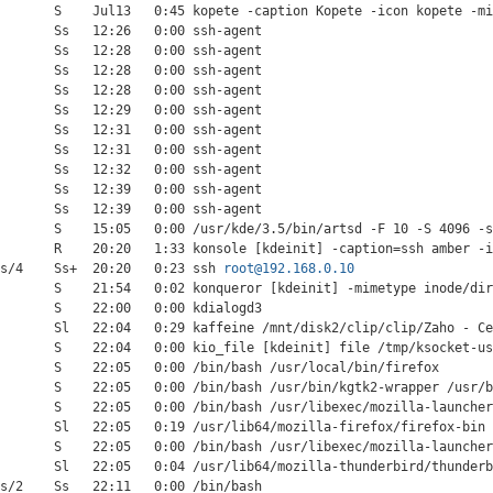
       S    Jul13   0:45 kopete -caption Kopete -icon kopete -mi
       Ss   12:26   0:00 ssh-agent

       Ss   12:28   0:00 ssh-agent

       Ss   12:28   0:00 ssh-agent

       Ss   12:28   0:00 ssh-agent

       Ss   12:29   0:00 ssh-agent

       Ss   12:31   0:00 ssh-agent

       Ss   12:31   0:00 ssh-agent

       Ss   12:32   0:00 ssh-agent

       Ss   12:39   0:00 ssh-agent

       Ss   12:39   0:00 ssh-agent

       S    15:05   0:00 /usr/kde/3.5/bin/artsd -F 10 -S 4096 -s
       R    20:20   1:33 konsole [kdeinit] -caption=ssh amber -i
ts/4    Ss+  20:20   0:23 ssh 
root@192.168.0.10
       S    21:54   0:02 konqueror [kdeinit] -mimetype inode/dir
       S    22:00   0:00 kdialogd3

       Sl   22:04   0:29 kaffeine /mnt/disk2/clip/clip/Zaho - Ce
       S    22:04   0:00 kio_file [kdeinit] file /tmp/ksocket-us
       S    22:05   0:00 /bin/bash /usr/local/bin/firefox

       S    22:05   0:00 /bin/bash /usr/bin/kgtk2-wrapper /usr/b
       S    22:05   0:00 /bin/bash /usr/libexec/mozilla-launcher
       Sl   22:05   0:19 /usr/lib64/mozilla-firefox/firefox-bin

       S    22:05   0:00 /bin/bash /usr/libexec/mozilla-launcher
       Sl   22:05   0:04 /usr/lib64/mozilla-thunderbird/thunderb
s/2    Ss   22:11   0:00 /bin/bash
