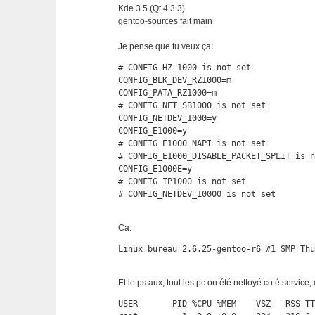
Kde 3.5 (Qt 4.3.3)
gentoo-sources fait main
Je pense que tu veux ça:
# CONFIG_HZ_1000 is not set

CONFIG_BLK_DEV_RZ1000=m

CONFIG_PATA_RZ1000=m

# CONFIG_NET_SB1000 is not set

CONFIG_NETDEV_1000=y

CONFIG_E1000=y

# CONFIG_E1000_NAPI is not set

# CONFIG_E1000_DISABLE_PACKET_SPLIT is n
CONFIG_E1000E=y

# CONFIG_IP1000 is not set

# CONFIG_NETDEV_10000 is not set
Ca:
Linux bureau 2.6.25-gentoo-r6 #1 SMP Th
Et le ps aux, tout les pc on été nettoyé coté service, e
USER       PID %CPU %MEM    VSZ   RSS TT