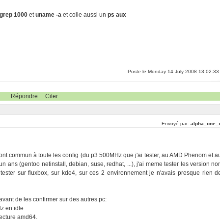
 |grep 1000
et
uname -a
et colle aussi un
ps aux
Poste le Monday 14 July 2008 13:02:33
Répondre
Citer
Envoyé par:
alpha_one_
ont commun à toute les config (du p3 500MHz que j'ai tester, au AMD Phenom et a
n ans (gentoo netinstall, debian, suse, redhat, ...), j'ai meme tester les version no
 tester sur fluxbox, sur kde4, sur ces 2 environnement je n'avais presque rien d
 avant de les confirmer sur des autres pc:
 en idle
itecture amd64.