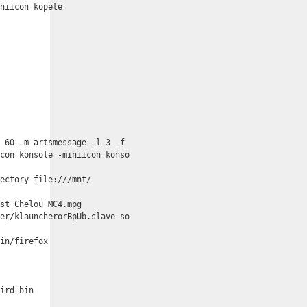
niicon kopete

 60 -m artsmessage -l 3 -f

con konsole -miniicon konso

ectory file:///mnt/

st Chelou MC4.mpg

er/klauncherorBpUb.slave-so

in/firefox





ird-bin
