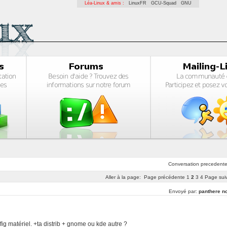
Léa-Linux & amis :
LinuxFR
GCU-Squad
GNU
Conversation
precedent
Aller à la page:
Page précédente
1
2
3
4
Page sui
Envoyé par:
panthere no
ig matériel. +ta distrib + gnome ou kde autre ?