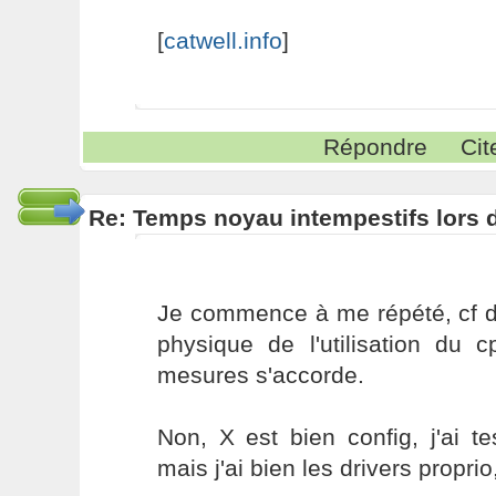
[
catwell.info
]
Répondre
Cit
Re: Temps noyau intempestifs lors d
Je commence à me répété, cf d
physique de l'utilisation du c
mesures s'accorde.
Non, X est bien config, j'ai tes
mais j'ai bien les drivers proprio