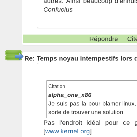
autres. Ainsi beaucoup d'ennui
Confucius
Répondre
Cit
Re: Temps noyau intempestifs lors d
Citation
alpha_one_x86
Je suis pas la pour blamer linux, 
sorte de trouver une solution
Pas l'endroit idéal pour ce 
[
www.kernel.org
]