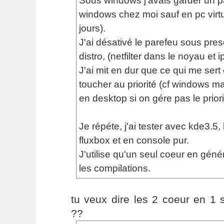
Sous windows j'avais garder un par
windows chez moi sauf en pc virtu
jours).
J'ai désativé le parefeu sous pre
distro, (netfilter dans le noyau et i
J'ai mit en dur que ce qui me sert e
toucher au priorité (cf windows m
en desktop si on gére pas le priori
Je répéte, j'ai tester avec kde3.5
fluxbox et en console pur.
J'utilise qu'un seul coeur en géné
les compilations.
tu veux dire les 2 coeur en 1
??