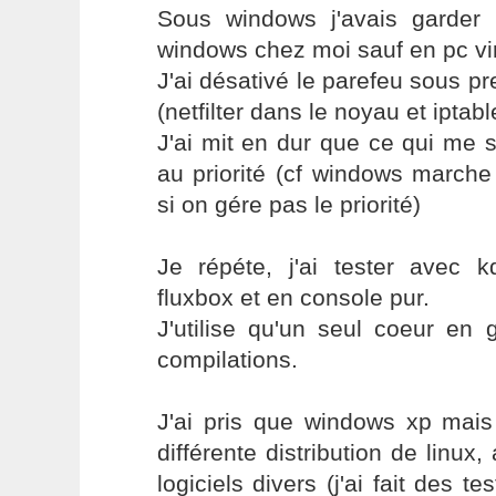
Sous windows j'avais garder u
windows chez moi sauf en pc virt
J'ai désativé le parefeu sous pr
(netfilter dans le noyau et iptabl
J'ai mit en dur que ce qui me se
au priorité (cf windows marche
si on gére pas le priorité)
Je répéte, j'ai tester avec 
fluxbox et en console pur.
J'utilise qu'un seul coeur en 
compilations.
J'ai pris que windows xp mais 
différente distribution de lin
logiciels divers (j'ai fait des t