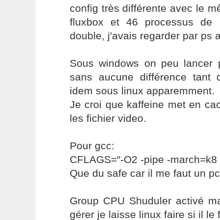
config très différente avec le 
fluxbox et 46 processus de 
double, j'avais regarder par p
Sous windows on peu lancer pl
sans aucune différence tant
idem sous linux apparemment.
Je croi que kaffeine met en ca
les fichier video.
Pour gcc:
CFLAGS="-O2 -pipe -march=k8
Que du safe car il me faut un pc
Group CPU Shuduler activé mais
gérer je laisse linux faire si il le f