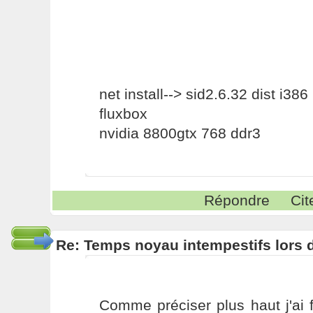
net install--> sid2.6.32 dist i386
fluxbox
nvidia 8800gtx 768 ddr3
Répondre
Cit
Re: Temps noyau intempestifs lors d
Comme préciser plus haut j'ai f