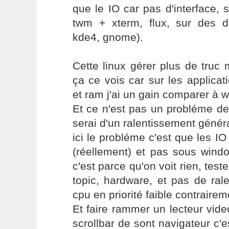
que le IO car pas d'interface, 
twm + xterm, flux, sur des d
kde4, gnome).
Cette linux gérer plus de truc
ça ce vois car sur les applicati
et ram j'ai un gain comparer à 
Et ce n'est pas un probléme de
serai d'un ralentissement généra
ici le probléme c'est que les 
(réellement) et pas sous wind
c'est parce qu'on voit rien, test
topic, hardware, et pas de ra
cpu en priorité faible contrairem
Et faire rammer un lecteur video
scrollbar de sont navigateur c'e