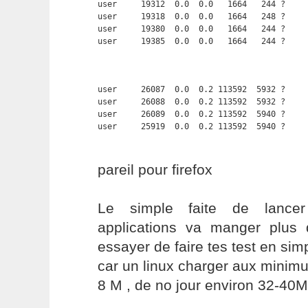
user     19312  0.0  0.0   1664   244 ?     
user     19318  0.0  0.0   1664   248 ?     
user     19380  0.0  0.0   1664   244 ?     
user     19385  0.0  0.0   1664   244 ?    
user     26087  0.0  0.2 113592  5932 ?     
user     26088  0.0  0.2 113592  5932 ?     
user     26089  0.0  0.2 113592  5940 ?     
user     25919  0.0  0.2 113592  5940 ?    
pareil pour firefox
Le simple faite de lancer 
applications va manger plus 
essayer de faire tes test en sim
car un linux charger aux minim
8 M , de no jour environ 32-40M