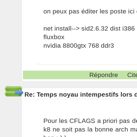
on peux pas éditer les poste ici c
net install--> sid2.6.32 dist i386
fluxbox
nvidia 8800gtx 768 ddr3
Répondre
Cit
Re: Temps noyau intempestifs lors d
Pour les CFLAGS a priori pas d
k8 ne soit pas la bonne arch m