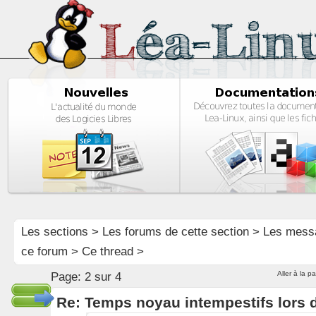
Les sections
>
Les forums de cette section
>
Les mess
ce forum
> Ce thread >
Aller à la p
Page:
2 sur 4
Re: Temps noyau intempestifs lors d