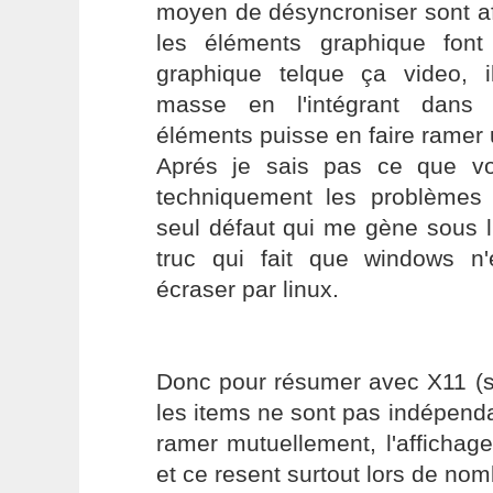
moyen de désyncroniser sont a
les éléments graphique fon
graphique telque ça video, il
masse en l'intégrant dans
éléments puisse en faire ramer 
Aprés je sais pas ce que v
techniquement les problèmes 
seul défaut qui me gène sous li
truc qui fait que windows n
écraser par linux.
Donc pour résumer avec X11 (so
les items ne sont pas indépenda
ramer mutuellement, l'affichag
et ce resent surtout lors de no