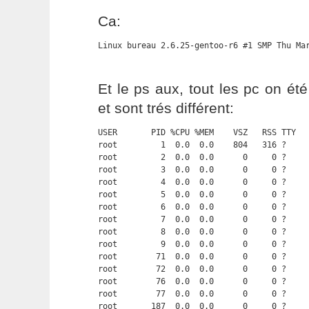
Ca:
Linux bureau 2.6.25-gentoo-r6 #1 SMP Thu Ma
Et le ps aux, tout les pc on été
et sont trés différent:
USER       PID %CPU %MEM    VSZ   RSS TTY   
root         1  0.0  0.0    804   316 ?     
root         2  0.0  0.0      0     0 ?     
root         3  0.0  0.0      0     0 ?     
root         4  0.0  0.0      0     0 ?     
root         5  0.0  0.0      0     0 ?     
root         6  0.0  0.0      0     0 ?     
root         7  0.0  0.0      0     0 ?     
root         8  0.0  0.0      0     0 ?     
root         9  0.0  0.0      0     0 ?     
root        71  0.0  0.0      0     0 ?     
root        72  0.0  0.0      0     0 ?     
root        76  0.0  0.0      0     0 ?     
root        77  0.0  0.0      0     0 ?     
root       187  0.0  0.0      0     0 ?     