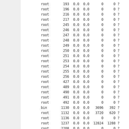
root       193  0.0  0.0      0     0 ?     
root       196  0.0  0.0      0     0 ?     
root       216  0.0  0.0      0     0 ?     
root       217  0.0  0.0      0     0 ?     
root       245  0.0  0.0      0     0 ?     
root       246  0.0  0.0      0     0 ?     
root       247  0.0  0.0      0     0 ?     
root       248  0.0  0.0      0     0 ?     
root       249  0.0  0.0      0     0 ?     
root       250  0.0  0.0      0     0 ?     
root       251  0.0  0.0      0     0 ?     
root       253  0.0  0.0      0     0 ?     
root       254  0.0  0.0      0     0 ?     
root       255  0.0  0.0      0     0 ?     
root       256  0.0  0.0      0     0 ?     
root       427  0.0  0.0      0     0 ?     
root       489  0.0  0.0      0     0 ?     
root       490  0.0  0.0      0     0 ?     
root       491  0.0  0.0      0     0 ?     
root       492  0.0  0.0      0     0 ?     
bin       1130  0.0  0.0   3696   392 ?     
root      1132  0.0  0.0   3720   620 ?     
root      1136  0.0  0.0      0     0 ?     
root      1237  0.0  0.0  12824  1288 ?     
root      2208  0.0  0.0      0     0 ?     