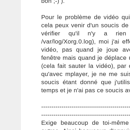
bon ;-) ).
Pour le problème de vidéo qui
cela peux venir d'un soucis de
vérifier qu'il n'y a ri
/var/log/Xorg.0.log), moi j'ai e
vidéo, pas quand je joue av
fenêtre mais quand je déplace
(cela fait sauter la vidéo), par
qu'avec mplayer, je ne me sui
soucis étant donné que j'util
temps et je n'ai pas ce soucis a
-------------------------------------------
-------------------------------------------
Exige beaucoup de toi-même