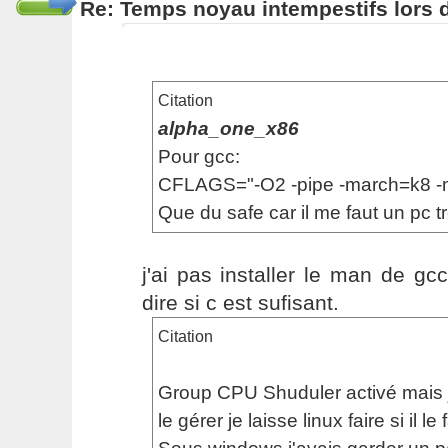
Re: Temps noyau intempestifs lors d
Citation
alpha_one_x86
Pour gcc:
CFLAGS="-O2 -pipe -march=k8 -
Que du safe car il me faut un pc tr
j'ai pas installer le man de g
dire si c est sufisant.
Citation
Group CPU Shuduler activé mais je
le gérer je laisse linux faire si il le f