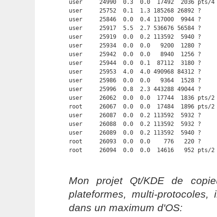
user     24990  0.3  0.0  17492  2036 pts/4
user     25752  0.1  1.3 185268 26892 ?     
user     25846  0.0  0.4 117000  9944 ?     
user     25917  5.5  2.7 536676 56584 ?     
user     25919  0.0  0.2 113592  5940 ?     
user     25934  0.0  0.0   9200  1280 ?     
user     25942  0.0  0.0   8940  1256 ?     
user     25944  0.0  0.1  87112  3180 ?     
user     25953  4.0  4.0 490968 84312 ?     
user     25986  0.0  0.0   9364  1528 ?     
user     25996  0.8  2.3 443288 49044 ?     
user     26062  0.0  0.0  17744  1836 pts/2 
root     26067  0.0  0.0  17484  1896 pts/2 
user     26087  0.0  0.2 113592  5932 ?     
user     26088  0.0  0.2 113592  5932 ?     
user     26089  0.0  0.2 113592  5940 ?     
root     26093  0.0  0.0    776   220 ?     
root     26094  0.0  0.0  14616   952 pts/2
Mon projet Qt/KDE de copieu
plateformes, multi-protocoles, 
dans un maximum d'OS: