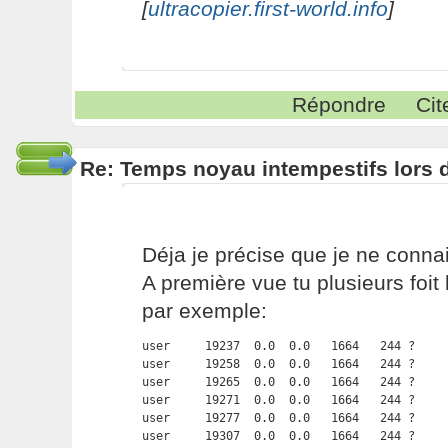
[
ultracopier.first-world.info
]
Répondre
Cit
Re: Temps noyau intempestifs lors d
Déja je précise que je ne conna
A première vue tu plusieurs foit
par exemple:
user     19237  0.0  0.0   1664   244 ?     
user     19258  0.0  0.0   1664   244 ?     
user     19265  0.0  0.0   1664   244 ?     
user     19271  0.0  0.0   1664   244 ?     
user     19277  0.0  0.0   1664   244 ?     
user     19307  0.0  0.0   1664   244 ?     