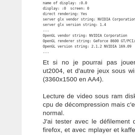
name of display: :0.0

display: :0  screen: 0

direct rendering: Yes

server glx vendor string: NVIDIA Corporation
server glx version string: 1.4

...

OpenGL vendor string: NVIDIA Corporation

OpenGL renderer string: GeForce 8600 GT/PCI/
OpenGL version string: 2.1.2 NVIDIA 169.09

...
Et si no je pourrai pas jou
ut2004, et d'autre jeux sous w
(3360x1500 en AA4).
Lecture de video sous ram disk
cpu de décompression mais c'es
normal.
J'ai tester avec le défilemen
firefox, et avec mplayer et kaffe