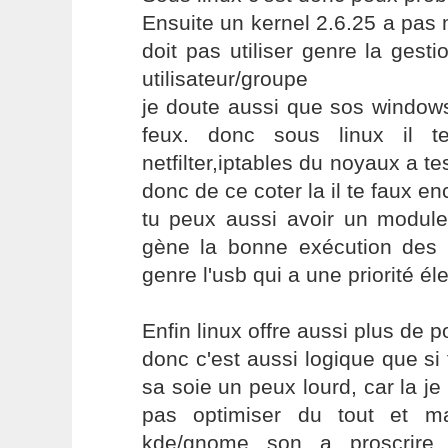
Ensuite un kernel 2.6.25 a pas 
doit pas utiliser genre la gest
utilisateur/groupe
je doute aussi que sos windows
feux. donc sous linux il te
netfilter,iptables du noyaux a te
donc de ce coter la il te faux e
tu peux aussi avoir un module
gène la bonne exécution des r
genre l'usb qui a une priorité él
Enfin linux offre aussi plus de 
donc c'est aussi logique que si
sa soie un peux lourd, car la je
pas optimiser du tout et m
kde/gnome son a proscrire 