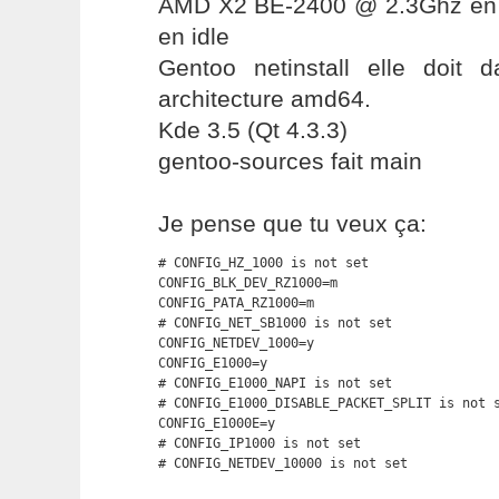
AMD X2 BE-2400 @ 2.3Ghz en
en idle
Gentoo netinstall elle doit
architecture amd64.
Kde 3.5 (Qt 4.3.3)
gentoo-sources fait main
Je pense que tu veux ça:
# CONFIG_HZ_1000 is not set

CONFIG_BLK_DEV_RZ1000=m

CONFIG_PATA_RZ1000=m

# CONFIG_NET_SB1000 is not set

CONFIG_NETDEV_1000=y

CONFIG_E1000=y

# CONFIG_E1000_NAPI is not set

# CONFIG_E1000_DISABLE_PACKET_SPLIT is not s
CONFIG_E1000E=y

# CONFIG_IP1000 is not set

# CONFIG_NETDEV_10000 is not set