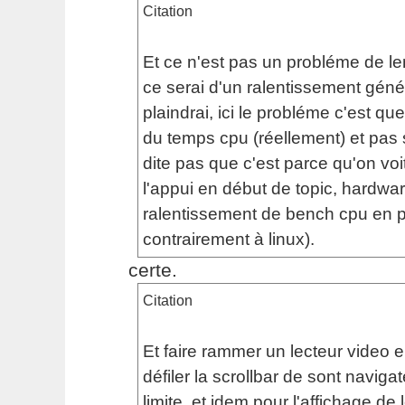
Citation
Et ce n'est pas un probléme de le
ce serai d'un ralentissement géné
plaindrai, ici le probléme c'est qu
du temps cpu (réellement) et pa
dite pas que c'est parce qu'on voit
l'appui en début de topic, hardwar
ralentissement de bench cpu en pri
contrairement à linux).
certe.
Citation
Et faire rammer un lecteur video 
défiler la scrollbar de sont navigat
limite, et idem pour l'affichage de 