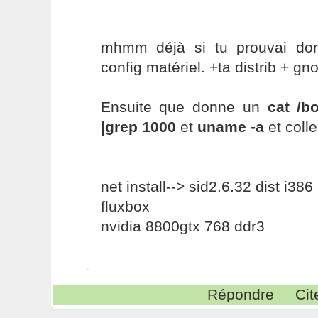
mhmm déjà si tu prouvai don
config matériel. +ta distrib + g
Ensuite que donne un
cat /b
|grep 1000
et
uname -a
et coll
net install--> sid2.6.32 dist i386
fluxbox
nvidia 8800gtx 768 ddr3
Répondre
Cit