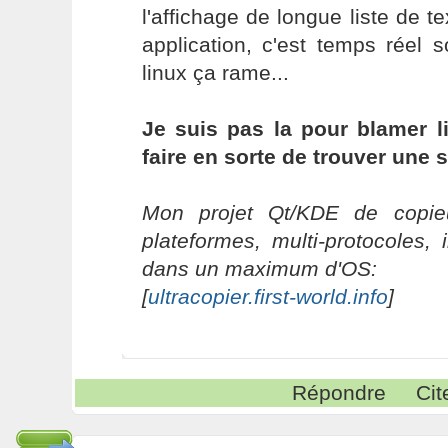
l'affichage de longue liste de
application, c'est temps réel
linux ça rame...
Je suis pas la pour blamer li
faire en sorte de trouver une 
Mon projet Qt/KDE de copieu
plateformes, multi-protocoles, 
dans un maximum d'OS:
[
ultracopier.first-world.info
]
Répondre
Cit