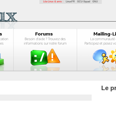
Léa-Linux & amis :
LinuxFR
GCU-Squad
GNU
Le pr