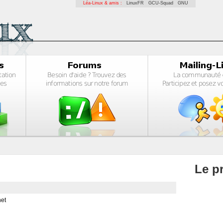
Léa-Linux & amis :
LinuxFR
GCU-Squad
GNU
Le pr
net