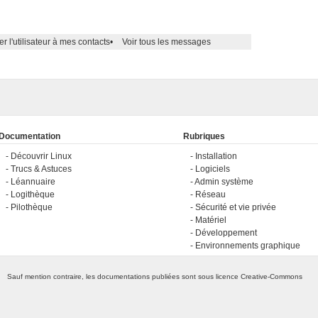
er l'utilisateur à mes contacts
•
Voir tous les messages
Documentation
Rubriques
Découvrir Linux
Installation
Trucs & Astuces
Logiciels
Léannuaire
Admin système
Logithèque
Réseau
Pilothèque
Sécurité et vie privée
Matériel
Développement
Environnements graphique
Sauf mention contraire, les documentations publiées sont sous licence
Creative-Commons