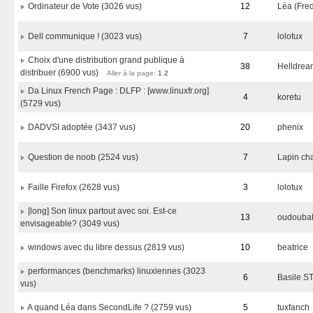
Ordinateur de Vote (3026 vus)
12
Léa (Fre
Dell communique ! (3023 vus)
7
lolotux
Choix d'une distribution grand publique à
38
Helldrea
distribuer (6900 vus)
Aller à la page:
1
2
Da Linux French Page : DLFP : [www.linuxfr.org]
4
koretu
(5729 vus)
DADVSI adoptée (3437 vus)
20
phenix
Question de noob (2524 vus)
7
Lapin ch
Faille Firefox (2628 vus)
3
lolotux
[long] Son linux partout avec soi. Est-ce
13
oudouba
envisageable? (3049 vus)
windows avec du libre dessus (2819 vus)
10
beatrice
performances (benchmarks) linuxiennes (3023
6
Basile 
vus)
A quand Léa dans SecondLife ? (2759 vus)
5
tuxfanch