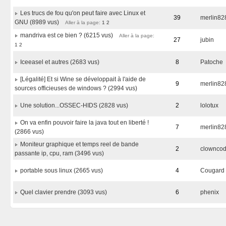
Les trucs de fou qu'on peut faire avec Linux et
39
merlin82
GNU (8989 vus)
Aller à la page:
1
2
mandriva est ce bien ? (6215 vus)
Aller à la page:
27
jubin
1
2
Iceeasel et autres (2683 vus)
8
Patoche
[Légalité] Et si Wine se développait à l'aide de
9
merlin82
sources officieuses de windows ? (2994 vus)
Une solution...OSSEC-HIDS (2828 vus)
2
lolotux
On va enfin pouvoir faire la java tout en liberté !
7
merlin82
(2866 vus)
Moniteur graphique et temps reel de bande
2
clowncod
passante ip, cpu, ram (3496 vus)
portable sous linux (2665 vus)
4
Cougard
Quel clavier prendre (3093 vus)
6
phenix