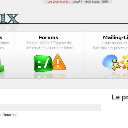
Léa-Linux & amis :
LinuxFR
GCU-Squad
GNU
Le pr
-linux.net