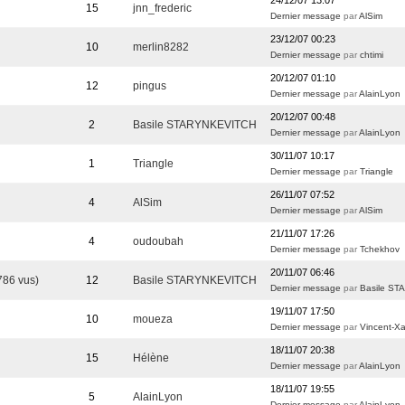
24/12/07 13:07
15
jnn_frederic
Dernier message
par
AlSim
23/12/07 00:23
10
merlin8282
Dernier message
par
chtimi
20/12/07 01:10
12
pingus
Dernier message
par
AlainLyon
20/12/07 00:48
2
Basile STARYNKEVITCH
Dernier message
par
AlainLyon
30/11/07 10:17
1
Triangle
Dernier message
par
Triangle
26/11/07 07:52
4
AlSim
Dernier message
par
AlSim
21/11/07 17:26
4
oudoubah
Dernier message
par
Tchekhov
20/11/07 06:46
786 vus)
12
Basile STARYNKEVITCH
Dernier message
par
Basile S
19/11/07 17:50
10
moueza
Dernier message
par
Vincent-X
18/11/07 20:38
15
Hélène
Dernier message
par
AlainLyon
18/11/07 19:55
5
AlainLyon
Dernier message
par
AlainLyon