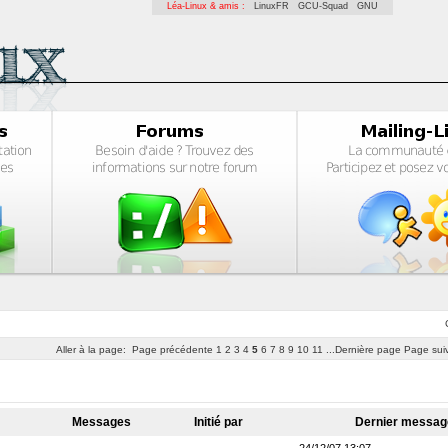
Léa-Linux & amis :
LinuxFR
GCU-Squad
GNU
Aller à la page:
Page précédente
1
2
3
4
5
6
7
8
9
10
11
...Dernière page
Page sui
Messages
Initié par
Dernier messa