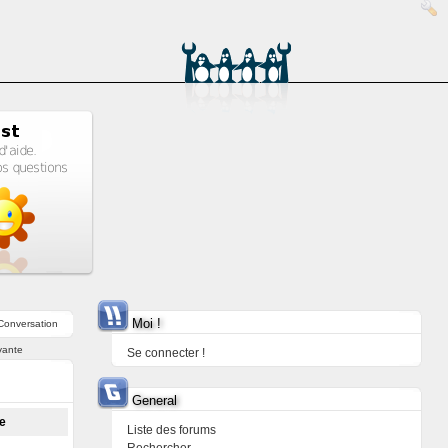
Moi !
Conversation
vante
Se connecter !
General
ge
Liste des forums