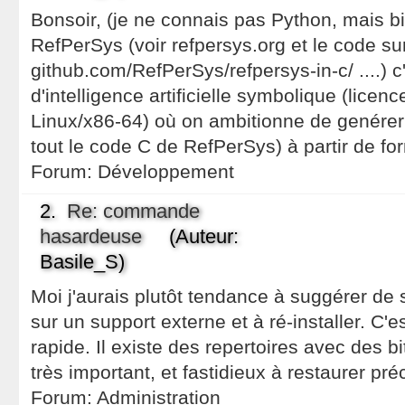
Bonsoir, (je ne connais pas Python, mais bi
RefPerSys (voir refpersys.org et le code su
github.com/RefPerSys/refpersys-in-c/ ....) c'e
d'intelligence artificielle symbolique (lice
Linux/x86-64) où on ambitionne de genérer
tout le code C de RefPerSys) à partir de f
Forum:
Développement
2.
Re: commande
hasardeuse
(Auteur:
Basile_S)
Moi j'aurais plutôt tendance à suggérer de
sur un support externe et à ré-installer. C'
rapide. Il existe des repertoires avec des bit
très important, et fastidieux à restaurer pr
Forum:
Administration