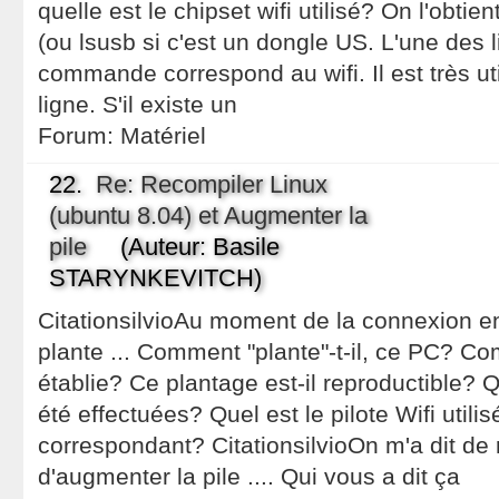
quelle est le chipset wifi utilisé? On l'obti
(ou lsusb si c'est un dongle US. L'une des l
commande correspond au wifi. Il est très uti
ligne. S'il existe un
Forum:
Matériel
22.
Re: Recompiler Linux
(ubuntu 8.04) et Augmenter la
pile
(Auteur: Basile
STARYNKEVITCH)
CitationsilvioAu moment de la connexion ent
plante ... Comment "plante"-t-il, ce PC? C
établie? Ce plantage est-il reproductible
été effectuées? Quel est le pilote Wifi utili
correspondant? CitationsilvioOn m'a dit de 
d'augmenter la pile .... Qui vous a dit ça