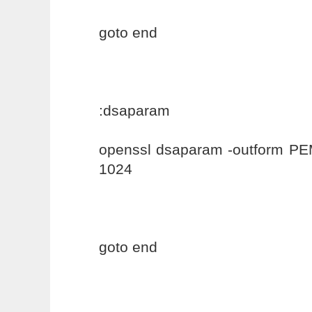
goto end
:dsaparam
openssl dsaparam -outform P
1024
goto end