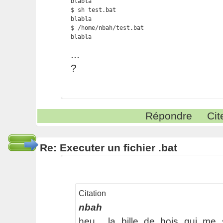
blabla

$ sh test.bat

blabla

$ /home/nbah/test.bat

blabla 
...
?
Répondre
Cit
Re: Executer un fichier .bat
Citation
nbah
heu... la bille de bois qui me 