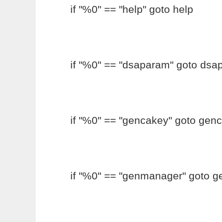
if "%0" == "help" goto help
if "%0" == "dsaparam" goto ds
if "%0" == "gencakey" goto gen
if "%0" == "genmanager" goto 