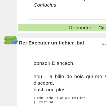
Confucius
Répondre
Cit
Re: Executer un fichier .bat
Env
bonsoir Diancech,
heu... la bille de bois qui me 
d'accord.
bash non plus :
$ echo "echo "blabla"> test.bat

$ ./test.bat
