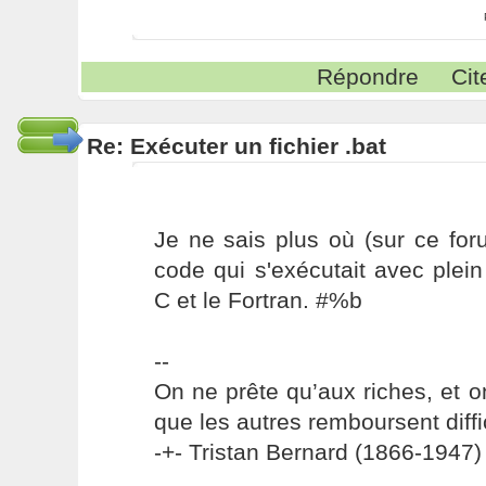
Répondre
Cit
Re: Exécuter un fichier .bat
Je ne sais plus où (sur ce foru
code qui s'exécutait avec plei
C et le Fortran. #%b
--
On ne prête qu’aux riches, et o
que les autres remboursent diffi
-+- Tristan Bernard (1866-1947) 