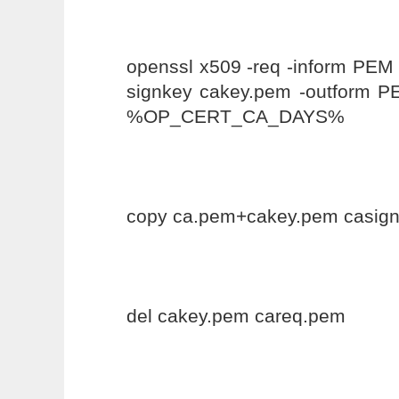
openssl x509 -req -inform PEM 
signkey cakey.pem -outform P
%OP_CERT_CA_DAYS%
copy ca.pem+cakey.pem casig
del cakey.pem careq.pem