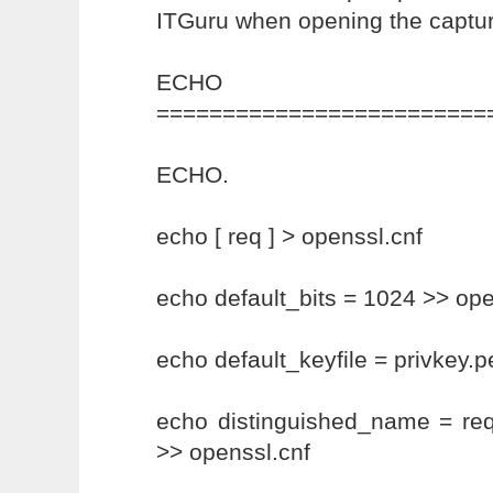
ITGuru when opening the captu
ECHO
=========================
ECHO.
echo [ req ] > openssl.cnf
echo default_bits = 1024 >> ope
echo default_keyfile = privkey.
echo distinguished_name = re
>> openssl.cnf