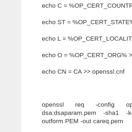
echo C = %OP_CERT_COUNTRY
echo ST = %OP_CERT_STATE% 
echo L = %OP_CERT_LOCALITY
echo O = %OP_CERT_ORG% >> 
echo CN = CA >> openssl.cnf
openssl req -config ope
dsa:dsaparam.pem -sha1 -k
outform PEM -out careq.pem