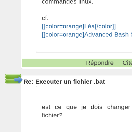
commandes linux.
cf.
[[color=orange]Léa[/color]]
[[color=orange]Advanced Bash Sc
Répondre
Cit
Re: Executer un fichier .bat
est ce que je dois changer
fichier?