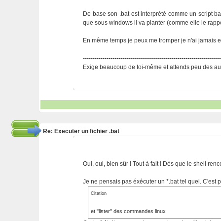
De base son .bat est interprété comme un script bas
que sous windows il va planter (comme elle le ra
En même temps je peux me tromper je n'ai jamais ess
---------------------------------------------------------------------
Exige beaucoup de toi-même et attends peu des aut
Re: Executer un fichier .bat
Oui, oui, bien sûr ! Tout à fait ! Dès que le shell
Je ne pensais pas éxécuter un *.bat tel quel. C'est p
Citation
et "lister" des commandes linux