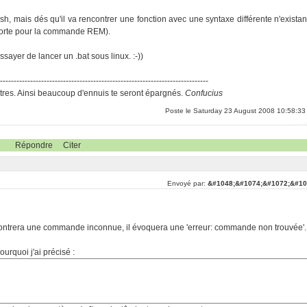
h, mais dés qu'il va rencontrer une fonction avec une syntaxe différente n'existan
pporte pour la commande REM).
ayer de lancer un .bat sous linux. :-))
-----------------------------------------------------------------------------
res. Ainsi beaucoup d'ennuis te seront épargnés.
Confucius
Poste le Saturday 23 August 2008 10:58:33
Répondre
Citer
Envoyé par:
&#1048;&#1074;&#1072;&#10
 rencontrera une commande inconnue, il évoquera une 'erreur: commande non trouvée'.
ourquoi j'ai précisé :