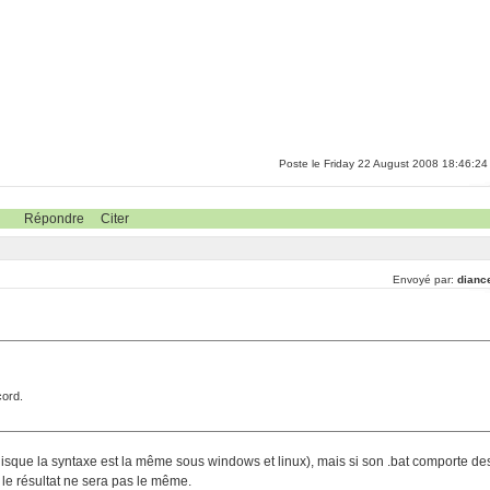
Poste le Friday 22 August 2008 18:46:24
Répondre
Citer
Envoyé par:
dianc
cord.
sque la syntaxe est la même sous windows et linux), mais si son .bat comporte de
le résultat ne sera pas le même.