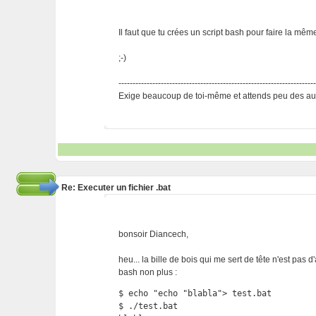
Il faut que tu crées un script bash pour faire la mêm
;-)
---------------------------------------------------------------------
Exige beaucoup de toi-même et attends peu des aut
Re: Executer un fichier .bat
bonsoir Diancech,
heu... la bille de bois qui me sert de tête n'est pas d
bash non plus :
$ echo "echo "blabla"> test.bat

$ ./test.bat
