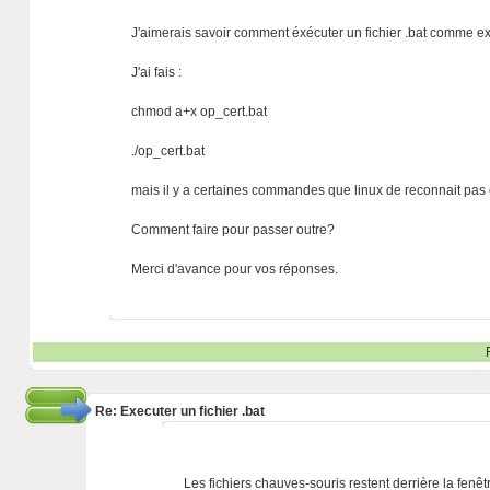
J'aimerais savoir comment éxécuter un fichier .bat comme ex
J'ai fais :
chmod a+x op_cert.bat
./op_cert.bat
mais il y a certaines commandes que linux de reconnait p
Comment faire pour passer outre?
Merci d'avance pour vos réponses.
Re: Executer un fichier .bat
Les fichiers chauves-souris restent derrière la fenêtr