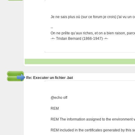
Je ne sais plus où (sur ce forum je crois) j'ai vu un
--
On ne prête qu’aux riches, et on a bien raison, parc
-+- Tristan Bernard (1866-1947) -+-
Re: Executer un fichier .bat
@echo off
REM
REM The information assigned to the environment v
REM included in the certificates generated by this sc