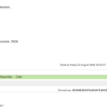
tension.
as comme : REM
Poste le Friday 22 August 2008 16:53:27
Répondre
Citer
Envoyé par:
&#1048;&#1074;&#1072;&#10
e !