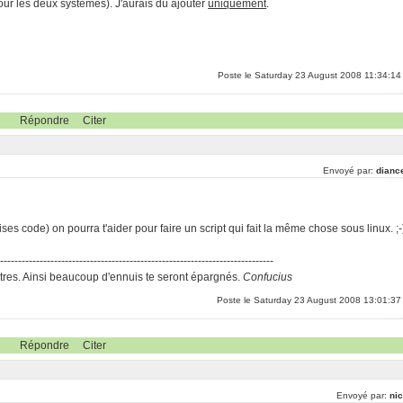
our les deux systèmes). J'aurais dû ajouter
uniquement
.
Poste le Saturday 23 August 2008 11:34:14
Répondre
Citer
Envoyé par:
dianc
ises code) on pourra t'aider pour faire un script qui fait la même chose sous linux. ;-
-----------------------------------------------------------------------------
res. Ainsi beaucoup d'ennuis te seront épargnés.
Confucius
Poste le Saturday 23 August 2008 13:01:37
Répondre
Citer
Envoyé par:
nic