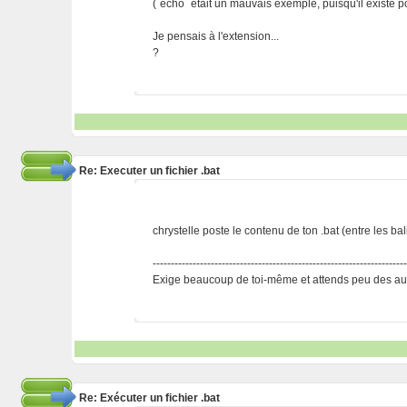
(`echo` était un mauvais exemple, puisqu'il existe p
Je pensais à l'extension...
?
Re: Executer un fichier .bat
chrystelle poste le contenu de ton .bat (entre les bal
---------------------------------------------------------------------
Exige beaucoup de toi-même et attends peu des aut
Re: Exécuter un fichier .bat