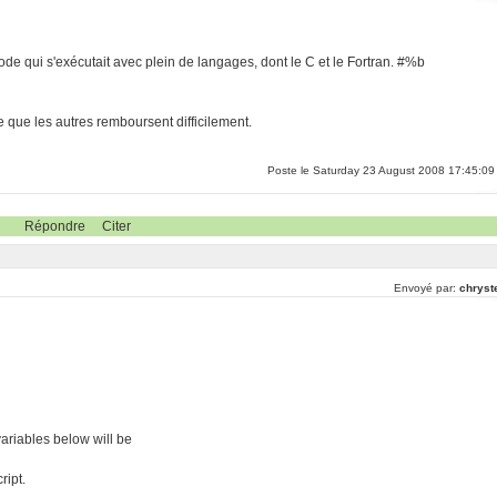
 code qui s'exécutait avec plein de langages, dont le C et le Fortran. #%b
e que les autres remboursent difficilement.
Poste le Saturday 23 August 2008 17:45:09
Répondre
Citer
Envoyé par:
chryst
ariables below will be
ript.