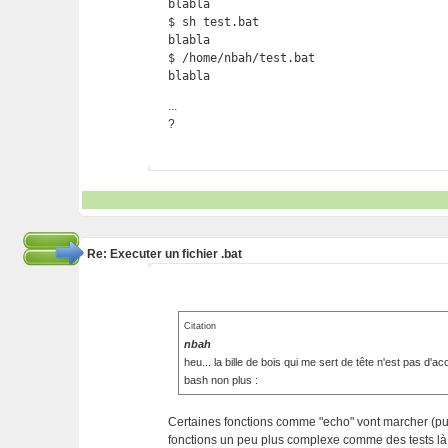
blabla

$ sh test.bat

blabla

$ /home/nbah/test.bat

blabla 
...
?
Re: Executer un fichier .bat
Citation
nbah
heu... la bille de bois qui me sert de tête n'est pas d'ac
bash non plus :
Certaines fonctions comme "echo" vont marcher (pui
fonctions un peu plus complexe comme des tests là 