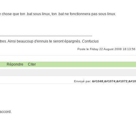
e chose que ton .bat sous linux, ton .bat ne fonctionnera pas sous linux.
-----------------------------------------------------------------------------
res. Ainsi beaucoup d'ennuis te seront épargnés.
Confucius
Poste le Friday 22 August 2008 18:13:56
Répondre
Citer
Envoyé par:
&#1048;&#1074;&#1072;&#10
'accord.