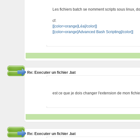
Les fichiers batch se nomment scripts sous linux, d
cf.
[[color=orange]Léa[/color]]
[[color=orange]Advanced Bash Scripting[/color]]
Re: Executer un fichier .bat
est ce que je dois changer l'extension de mon fichi
Re: Executer un fichier .bat