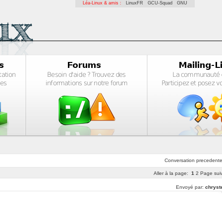
Léa-Linux & amis :
LinuxFR
GCU-Squad
GNU
Conversation
precedent
Aller à la page:
1
2
Page sui
Envoyé par:
chryst