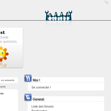
Moi !
e
ou
suivante
vante
Se connecter !
elle
General
Liste des forums