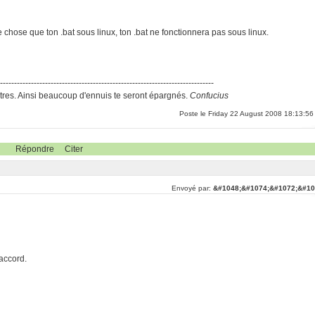
e chose que ton .bat sous linux, ton .bat ne fonctionnera pas sous linux.
-----------------------------------------------------------------------------
res. Ainsi beaucoup d'ennuis te seront épargnés.
Confucius
Poste le Friday 22 August 2008 18:13:56
Répondre
Citer
Envoyé par:
&#1048;&#1074;&#1072;&#10
'accord.