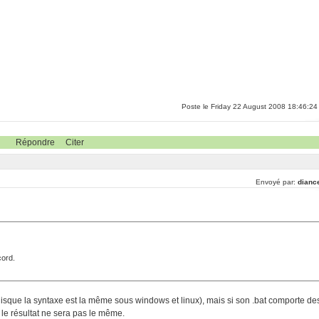
Poste le Friday 22 August 2008 18:46:24
Répondre
Citer
Envoyé par:
dianc
cord.
sque la syntaxe est la même sous windows et linux), mais si son .bat comporte de
le résultat ne sera pas le même.