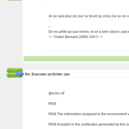
Je ne sais plus où (sur ce forum je crois) j'ai vu un
--
On ne prête qu’aux riches, et on a bien raison, parc
-+- Tristan Bernard (1866-1947) -+-
Re: Executer un fichier .bat
@echo off
REM
REM The information assigned to the environment v
REM included in the certificates generated by this sc