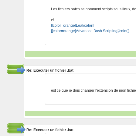
Les fichiers batch se nomment scripts sous linux, d
cf.
[[color=orange]Léa[/color]]
[[color=orange]Advanced Bash Scripting[/color]]
Re: Executer un fichier .bat
est ce que je dois changer l'extension de mon fichi
Re: Executer un fichier .bat