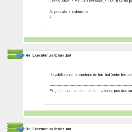
(`echo` était un mauvais exemple, puisqu'il existe p
Je pensais à l'extension...
?
Re: Executer un fichier .bat
chrystelle poste le contenu de ton .bat (entre les bal
---------------------------------------------------------------------
Exige beaucoup de toi-même et attends peu des aut
Re: Exécuter un fichier .bat