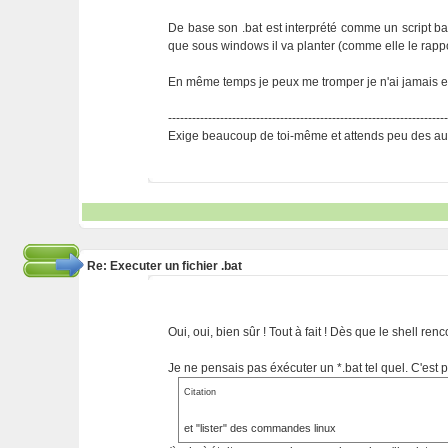
De base son .bat est interprété comme un script bas
que sous windows il va planter (comme elle le ra
En même temps je peux me tromper je n'ai jamais ess
---------------------------------------------------------------------
Exige beaucoup de toi-même et attends peu des aut
Re: Executer un fichier .bat
Oui, oui, bien sûr ! Tout à fait ! Dès que le shell
Je ne pensais pas éxécuter un *.bat tel quel. C'est p
Citation
et "lister" des commandes linux