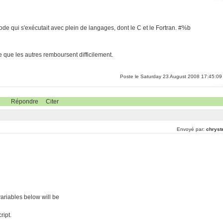
 code qui s'exécutait avec plein de langages, dont le C et le Fortran. #%b
e que les autres remboursent difficilement.
Poste le Saturday 23 August 2008 17:45:09
Répondre
Citer
Envoyé par:
chryst
ariables below will be
ript.