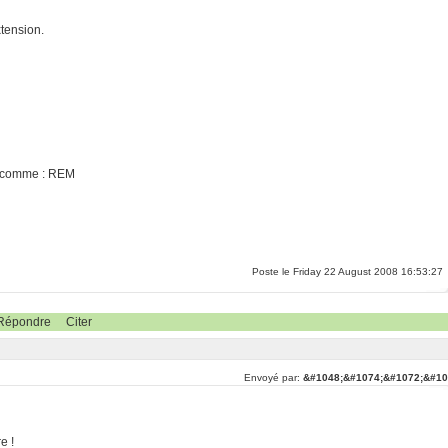
tension.
as comme : REM
Poste le Friday 22 August 2008 16:53:27
Répondre
Citer
Envoyé par:
&#1048;&#1074;&#1072;&#10
e !