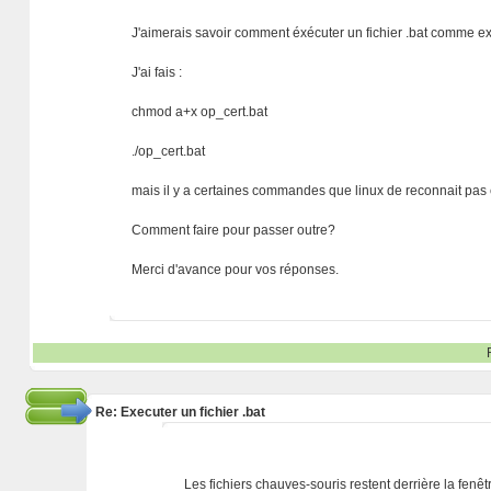
J'aimerais savoir comment éxécuter un fichier .bat comme ex
J'ai fais :
chmod a+x op_cert.bat
./op_cert.bat
mais il y a certaines commandes que linux de reconnait p
Comment faire pour passer outre?
Merci d'avance pour vos réponses.
Re: Executer un fichier .bat
Les fichiers chauves-souris restent derrière la fenêtr