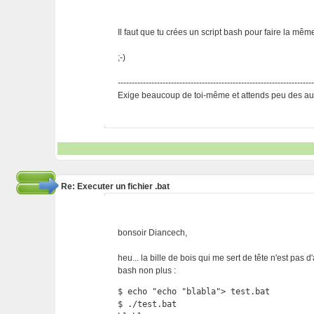
Il faut que tu crées un script bash pour faire la mêm
;-)
---------------------------------------------------------------------
Exige beaucoup de toi-même et attends peu des aut
Re: Executer un fichier .bat
bonsoir Diancech,
heu... la bille de bois qui me sert de tête n'est pas d
bash non plus :
$ echo "echo "blabla"> test.bat

$ ./test.bat
