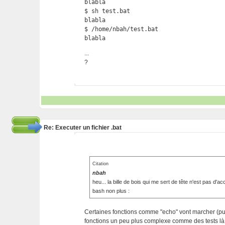
blabla

$ sh test.bat

blabla

$ /home/nbah/test.bat

blabla 
...
?
Re: Executer un fichier .bat
Citation
nbah
heu... la bille de bois qui me sert de tête n'est pas d'ac
bash non plus :
Certaines fonctions comme "echo" vont marcher (pui
fonctions un peu plus complexe comme des tests là 