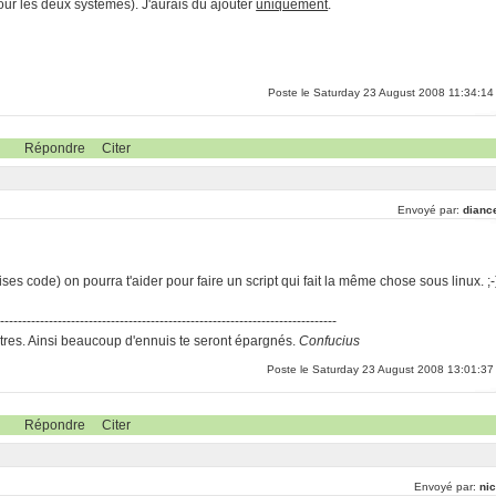
our les deux systèmes). J'aurais dû ajouter
uniquement
.
Poste le Saturday 23 August 2008 11:34:14
Répondre
Citer
Envoyé par:
dianc
ises code) on pourra t'aider pour faire un script qui fait la même chose sous linux. ;-
-----------------------------------------------------------------------------
res. Ainsi beaucoup d'ennuis te seront épargnés.
Confucius
Poste le Saturday 23 August 2008 13:01:37
Répondre
Citer
Envoyé par:
nic