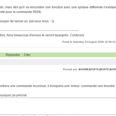
h, mais dés qu'il va rencontrer une fonction avec une syntaxe différente n'existan
pporte pour la commande REM).
ayer de lancer un .bat sous linux. :-))
-----------------------------------------------------------------------------
res. Ainsi beaucoup d'ennuis te seront épargnés.
Confucius
Poste le Saturday 23 August 2008 10:58:33
Répondre
Citer
Envoyé par:
&#1048;&#1074;&#1072;&#10
 rencontrera une commande inconnue, il évoquera une 'erreur: commande non trouvée'.
ourquoi j'ai précisé :