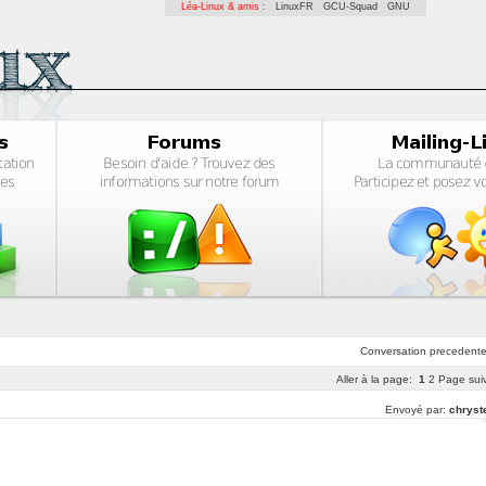
Léa-Linux & amis :
LinuxFR
GCU-Squad
GNU
Conversation
precedent
Aller à la page:
1
2
Page sui
Envoyé par:
chryst