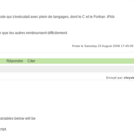
 code qui s'exécutait avec plein de langages, dont le C et le Fortran. #%b
e que les autres remboursent difficilement.
Poste le Saturday 23 August 2008 17:45:09
Répondre
Citer
Envoyé par:
chryst
ariables below will be
ript.