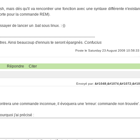
h, mais dés qu'il va rencontrer une fonction avec une syntaxe différente n'existan
pporte pour la commande REM).
ayer de lancer un .bat sous linux. :-))
-----------------------------------------------------------------------------
res. Ainsi beaucoup d'ennuis te seront épargnés.
Confucius
Poste le Saturday 23 August 2008 10:58:33
Répondre
Citer
Envoyé par:
&#1048;&#1074;&#1072;&#10
 rencontrera une commande inconnue, il évoquera une 'erreur: commande non trouvée'.
ourquoi j'ai précisé :