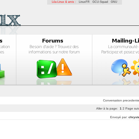
Léa-Linux & amis :
LinuxFR
GCU-Squad
GNU
Conversation
precedent
Aller à la page:
1
2
Page sui
Envoyé par:
chryst