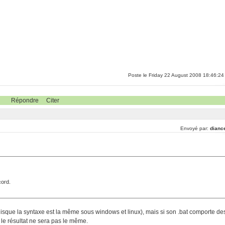
Poste le Friday 22 August 2008 18:46:24
Répondre
Citer
Envoyé par:
dianc
cord.
sque la syntaxe est la même sous windows et linux), mais si son .bat comporte de
le résultat ne sera pas le même.