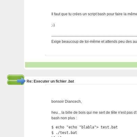
Il faut que tu crées un script bash pour faire la mêm
;-)
---------------------------------------------------------------------
Exige beaucoup de toi-même et attends peu des aut
Re: Executer un fichier .bat
bonsoir Diancech,
heu... la bille de bois qui me sert de tête n'est pas d
bash non plus :
$ echo "echo "blabla"> test.bat

$ ./test.bat
