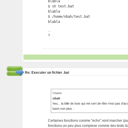
blabla

$ sh test.bat

blabla

$ /home/nbah/test.bat

blabla 
...
?
Re: Executer un fichier .bat
Citation
nbah
heu... la bille de bois qui me sert de tête n'est pas d'ac
bash non plus :
Certaines fonctions comme "echo" vont marcher (pui
fonctions un peu plus complexe comme des tests là 