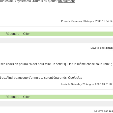
our les deux systèmes). J'aurais dû ajouter
uniquement
.
Poste le Saturday 23 August 2008 11:34:14
Répondre
Citer
Envoyé par:
dianc
ises code) on pourra t'aider pour faire un script qui fait la même chose sous linux. ;-
-----------------------------------------------------------------------------
res. Ainsi beaucoup d'ennuis te seront épargnés.
Confucius
Poste le Saturday 23 August 2008 13:01:37
Répondre
Citer
Envoyé par:
nic