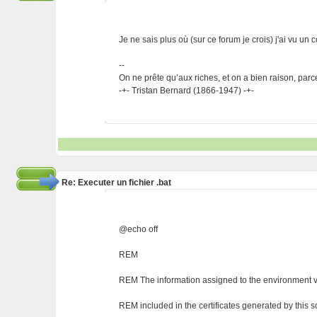
Je ne sais plus où (sur ce forum je crois) j'ai vu un
--
On ne prête qu’aux riches, et on a bien raison, parc
-+- Tristan Bernard (1866-1947) -+-
Re: Executer un fichier .bat
@echo off
REM
REM The information assigned to the environment v
REM included in the certificates generated by this sc