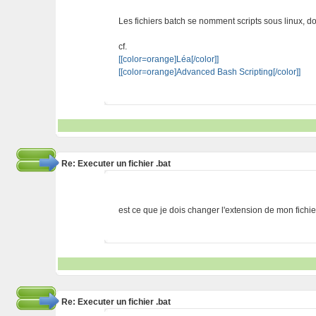
Les fichiers batch se nomment scripts sous linux, d
cf.
[[color=orange]Léa[/color]]
[[color=orange]Advanced Bash Scripting[/color]]
Re: Executer un fichier .bat
est ce que je dois changer l'extension de mon fichi
Re: Executer un fichier .bat