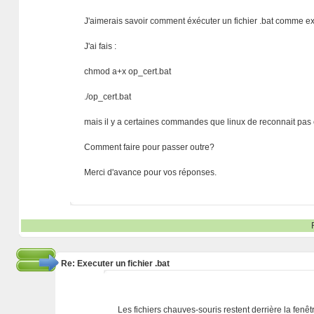
J'aimerais savoir comment éxécuter un fichier .bat comme ex
J'ai fais :
chmod a+x op_cert.bat
./op_cert.bat
mais il y a certaines commandes que linux de reconnait p
Comment faire pour passer outre?
Merci d'avance pour vos réponses.
Re: Executer un fichier .bat
Les fichiers chauves-souris restent derrière la fenêtr