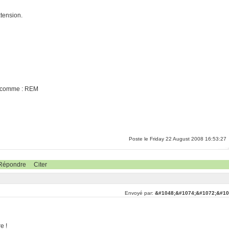
tension.
as comme : REM
Poste le Friday 22 August 2008 16:53:27
Répondre
Citer
Envoyé par:
&#1048;&#1074;&#1072;&#10
e !