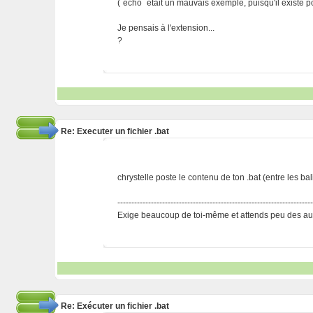
(`echo` était un mauvais exemple, puisqu'il existe p
Je pensais à l'extension...
?
Re: Executer un fichier .bat
chrystelle poste le contenu de ton .bat (entre les bal
---------------------------------------------------------------------
Exige beaucoup de toi-même et attends peu des aut
Re: Exécuter un fichier .bat