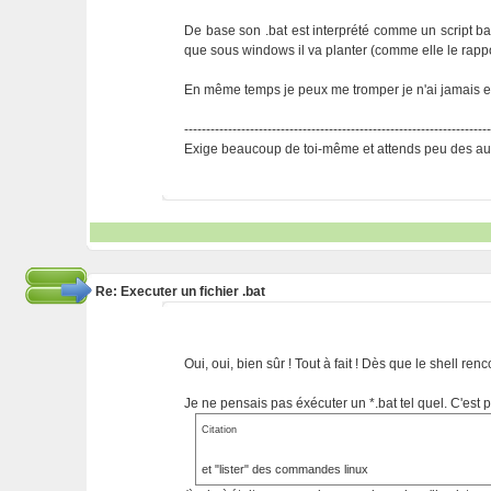
De base son .bat est interprété comme un script bas
que sous windows il va planter (comme elle le ra
En même temps je peux me tromper je n'ai jamais ess
---------------------------------------------------------------------
Exige beaucoup de toi-même et attends peu des aut
Re: Executer un fichier .bat
Oui, oui, bien sûr ! Tout à fait ! Dès que le shell
Je ne pensais pas éxécuter un *.bat tel quel. C'est p
Citation
et "lister" des commandes linux