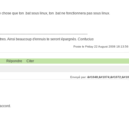
e chose que ton .bat sous linux, ton .bat ne fonctionnera pas sous linux.
-----------------------------------------------------------------------------
res. Ainsi beaucoup d'ennuis te seront épargnés.
Confucius
Poste le Friday 22 August 2008 18:13:56
Répondre
Citer
Envoyé par:
&#1048;&#1074;&#1072;&#10
'accord.