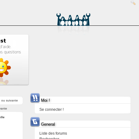
Moi !
e
ou
suivante
vante
Se connecter !
elle
General
Liste des forums