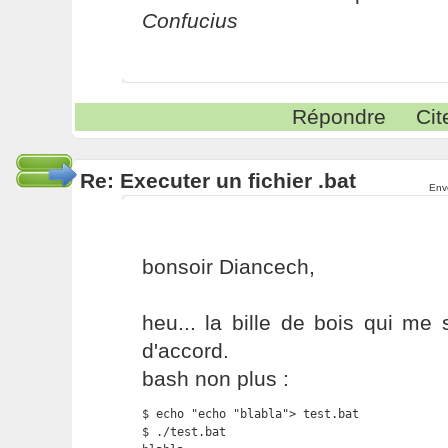
Confucius
Répondre
Cit
Re: Executer un fichier .bat
Env
bonsoir Diancech,
heu... la bille de bois qui me 
d'accord.
bash non plus :
$ echo "echo "blabla"> test.bat

$ ./test.bat
