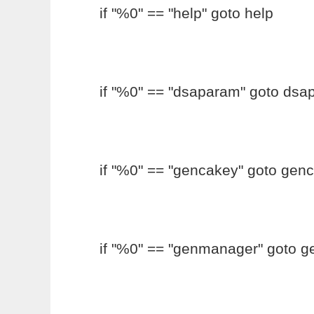
if "%0" == "help" goto help
if "%0" == "dsaparam" goto ds
if "%0" == "gencakey" goto gen
if "%0" == "genmanager" goto 