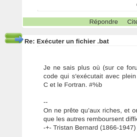
Répondre
Cit
Re: Exécuter un fichier .bat
Je ne sais plus où (sur ce foru
code qui s'exécutait avec plei
C et le Fortran. #%b
--
On ne prête qu’aux riches, et o
que les autres remboursent diffi
-+- Tristan Bernard (1866-1947) 