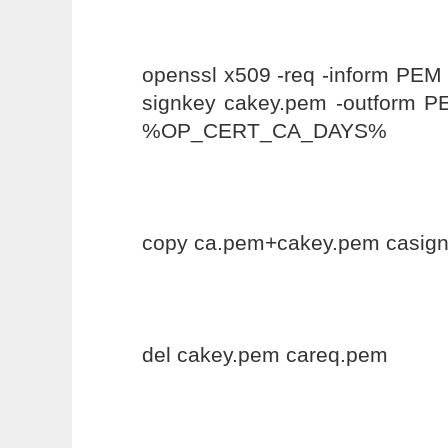
openssl x509 -req -inform PEM 
signkey cakey.pem -outform P
%OP_CERT_CA_DAYS%
copy ca.pem+cakey.pem casig
del cakey.pem careq.pem