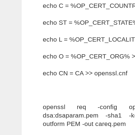
echo C = %OP_CERT_COUNTRY
echo ST = %OP_CERT_STATE% 
echo L = %OP_CERT_LOCALITY
echo O = %OP_CERT_ORG% >> 
echo CN = CA >> openssl.cnf
openssl req -config ope
dsa:dsaparam.pem -sha1 -k
outform PEM -out careq.pem