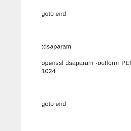
goto end
:dsaparam
openssl dsaparam -outform P
1024
goto end