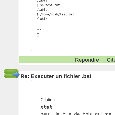
blabla

$ sh test.bat

blabla

$ /home/nbah/test.bat

blabla 
...
?
Répondre
Cit
Re: Executer un fichier .bat
Citation
nbah
heu... la bille de bois qui me 