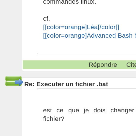
commandes linux.
cf.
[[color=orange]Léa[/color]]
[[color=orange]Advanced Bash Sc
Répondre
Cit
Re: Executer un fichier .bat
est ce que je dois changer
fichier?