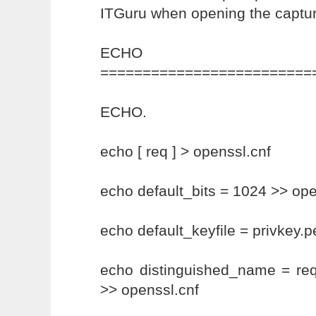
ITGuru when opening the captu
ECHO
=========================
ECHO.
echo [ req ] > openssl.cnf
echo default_bits = 1024 >> ope
echo default_keyfile = privkey.
echo distinguished_name = re
>> openssl.cnf