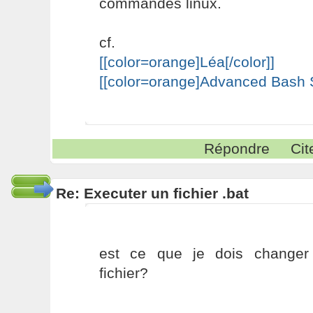
commandes linux.
cf.
[[color=orange]Léa[/color]]
[[color=orange]Advanced Bash Sc
Répondre
Cit
Re: Executer un fichier .bat
est ce que je dois changer
fichier?