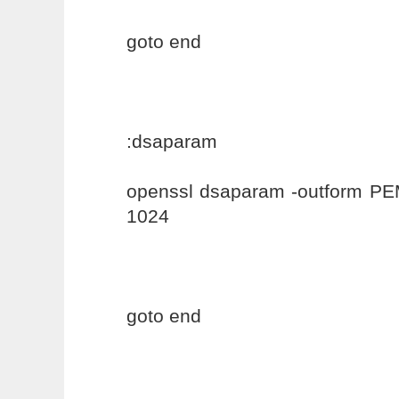
goto end
:dsaparam
openssl dsaparam -outform P
1024
goto end