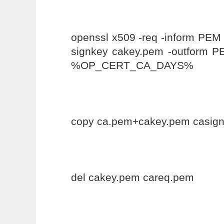
openssl x509 -req -inform PEM 
signkey cakey.pem -outform P
%OP_CERT_CA_DAYS%
copy ca.pem+cakey.pem casig
del cakey.pem careq.pem