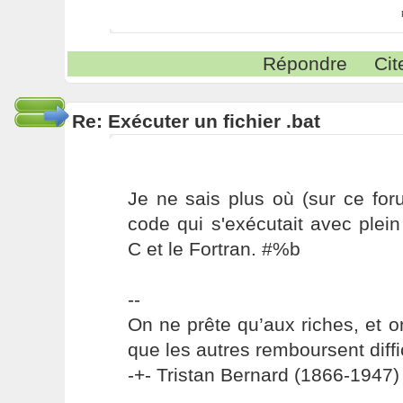
Répondre
Cit
Re: Exécuter un fichier .bat
Je ne sais plus où (sur ce foru
code qui s'exécutait avec plei
C et le Fortran. #%b
--
On ne prête qu’aux riches, et o
que les autres remboursent diffi
-+- Tristan Bernard (1866-1947) 