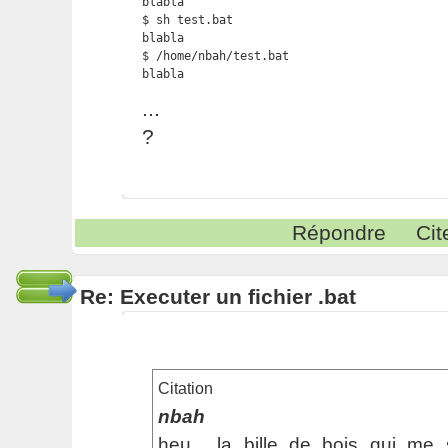
blabla

$ sh test.bat

blabla

$ /home/nbah/test.bat

blabla 
...
?
Répondre
Cit
Re: Executer un fichier .bat
Citation
nbah
heu... la bille de bois qui me 