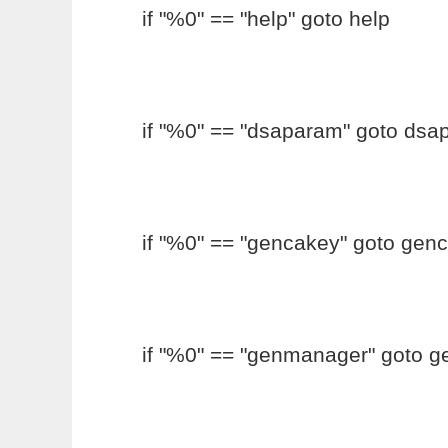
if "%0" == "help" goto help
if "%0" == "dsaparam" goto ds
if "%0" == "gencakey" goto gen
if "%0" == "genmanager" goto 