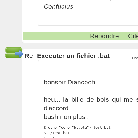
Confucius
Répondre
Cit
Re: Executer un fichier .bat
Env
bonsoir Diancech,
heu... la bille de bois qui me 
d'accord.
bash non plus :
$ echo "echo "blabla"> test.bat

$ ./test.bat
