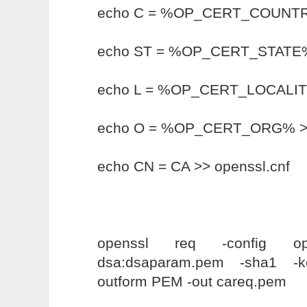
echo C = %OP_CERT_COUNTRY
echo ST = %OP_CERT_STATE% 
echo L = %OP_CERT_LOCALITY
echo O = %OP_CERT_ORG% >> 
echo CN = CA >> openssl.cnf
openssl req -config ope
dsa:dsaparam.pem -sha1 -k
outform PEM -out careq.pem