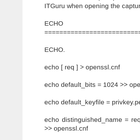
ITGuru when opening the captu
ECHO
=========================
ECHO.
echo [ req ] > openssl.cnf
echo default_bits = 1024 >> ope
echo default_keyfile = privkey.
echo distinguished_name = re
>> openssl.cnf