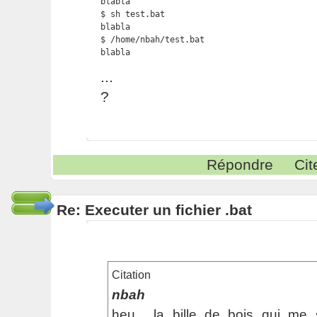
blabla

$ sh test.bat

blabla

$ /home/nbah/test.bat

blabla 
...
?
Répondre
Cit
Re: Executer un fichier .bat
Citation
nbah
heu... la bille de bois qui me 