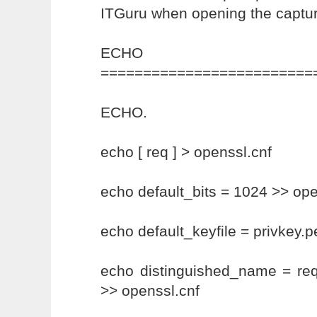
ITGuru when opening the captu
ECHO
=========================
ECHO.
echo [ req ] > openssl.cnf
echo default_bits = 1024 >> ope
echo default_keyfile = privkey.
echo distinguished_name = re
>> openssl.cnf