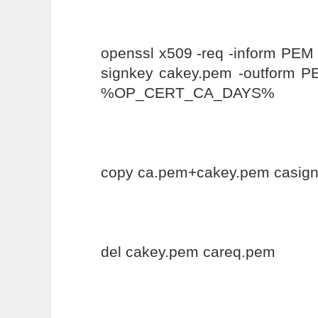
openssl x509 -req -inform PEM 
signkey cakey.pem -outform P
%OP_CERT_CA_DAYS%
copy ca.pem+cakey.pem casig
del cakey.pem careq.pem