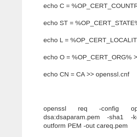
echo C = %OP_CERT_COUNTRY
echo ST = %OP_CERT_STATE% 
echo L = %OP_CERT_LOCALITY
echo O = %OP_CERT_ORG% >> 
echo CN = CA >> openssl.cnf
openssl req -config ope
dsa:dsaparam.pem -sha1 -k
outform PEM -out careq.pem