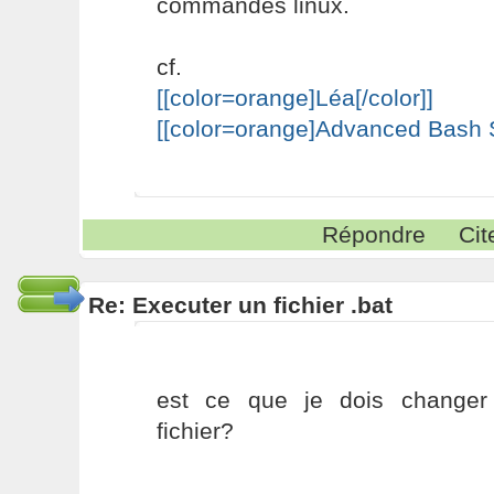
commandes linux.
cf.
[[color=orange]Léa[/color]]
[[color=orange]Advanced Bash Sc
Répondre
Cit
Re: Executer un fichier .bat
est ce que je dois changer
fichier?