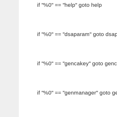
if "%0" == "help" goto help
if "%0" == "dsaparam" goto ds
if "%0" == "gencakey" goto gen
if "%0" == "genmanager" goto 