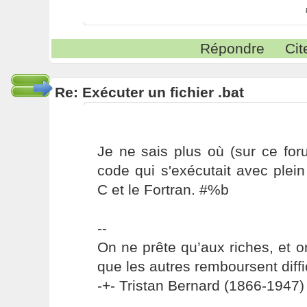
Répondre
Cit
Re: Exécuter un fichier .bat
Je ne sais plus où (sur ce foru
code qui s'exécutait avec plei
C et le Fortran. #%b
--
On ne prête qu’aux riches, et o
que les autres remboursent diffi
-+- Tristan Bernard (1866-1947) 