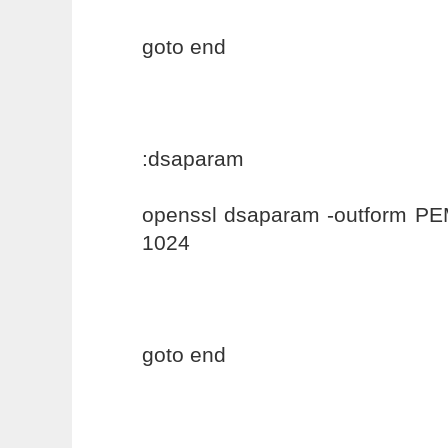
goto end
:dsaparam
openssl dsaparam -outform P
1024
goto end