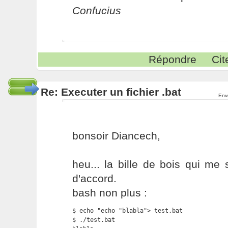
Confucius
Répondre
Cit
Re: Executer un fichier .bat
Env
bonsoir Diancech,
heu... la bille de bois qui me 
d'accord.
bash non plus :
$ echo "echo "blabla"> test.bat

$ ./test.bat
