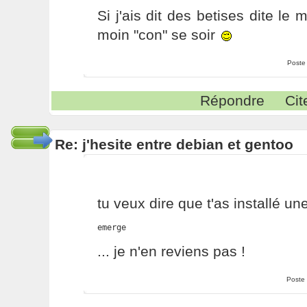
Si j'ais dit des betises dite le
moin "con" se soir
Poste
Répondre
Cit
Re: j'hesite entre debian et gentoo
tu veux dire que t'as installé un
emerge
... je n'en reviens pas !
Poste