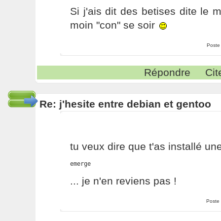
Si j'ais dit des betises dite le
moin "con" se soir
Poste
Répondre
Cit
Re: j'hesite entre debian et gentoo
tu veux dire que t'as installé un
emerge
... je n'en reviens pas !
Poste