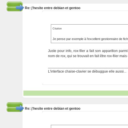
Re: j'hesite entre debian et gentoo
Citation
Je pense par exemple à l'excellent gestionnaire de fic
Juste pour info, rox-filer a fait son apparition par
nom de rox, qui se trouvait en fait être rox-filer mais
_______________________________________
L'interface chaise-clavier se débuggue elle aussi...
Re: j'hesite entre debian et gentoo