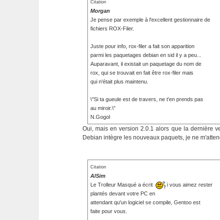
Citation
Morgan
Je pense par exemple à l'excellent gestionnaire de
fichiers ROX-Filer.
Juste pour info, rox-filer a fait son apparition
parmi les paquetages debian en sid il y a peu...
Auparavant, il existait un paquetage du nom de
rox, qui se trouvait en fait être rox-filer mais
qui n'était plus maintenu.
\"Si ta gueule est de travers, ne t'en prends pas
au miroir.\"
N.Gogol
Oui, mais en version 2.0.1 alors que la dernière ve
Debian intègre les nouveaux paquets, je ne m'attend 
Citation
AlSim
Le Trolleur Masqué a écrit
i vous aimez rester
plantés devant votre PC en
attendant qu'un logiciel se compile, Gentoo est
faite pour vous.