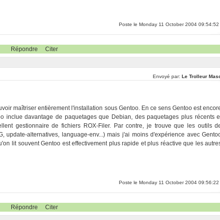
Poste le Monday 11 October 2004 09:54:52
Répondre
Citer
Envoyé par:
Le Trolleur Mas
uvoir maîtriser entièrement l'installation sous Gentoo. En ce sens Gentoo est encor
ntoo inclue davantage de paquetages que Debian, des paquetages plus récents e
ent gestionnaire de fichiers ROX-Filer. Par contre, je trouve que les outils d
, update-alternatives, language-env...) mais j'ai moins d'expérience avec Gento
on lit souvent Gentoo est effectivement plus rapide et plus réactive que les autre
Poste le Monday 11 October 2004 09:56:22
Répondre
Citer