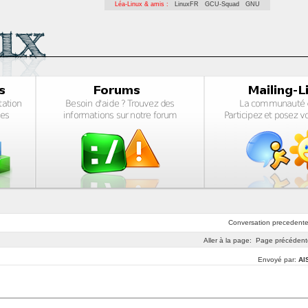
Léa-Linux & amis :
LinuxFR
GCU-Squad
GNU
Conversation
precedent
Aller à la page:
Page précédent
Envoyé par:
Al