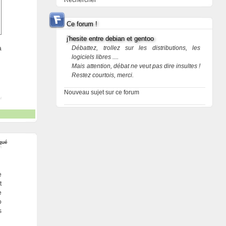
Rechercher
Ce forum !
j'hesite entre debian et gentoo
Débattez, trollez sur les distributions, les
à
logiciels libres ....
Mais attention, débat ne veut pas dire insultes !
Restez courtois, merci.
Nouveau sujet sur ce forum
qué
e
t
e
o
s