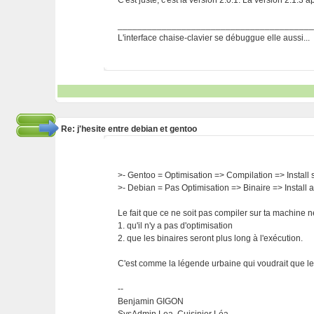
C'est juste, c'est la version 2.0.1. La version 2.1.3 
_______________________________________
L'interface chaise-clavier se débuggue elle aussi...
Re: j'hesite entre debian et gentoo
>- Gentoo = Optimisation => Compilation => Install
>- Debian = Pas Optimisation => Binaire => Install 
Le fait que ce ne soit pas compiler sur ta machine ne
1. qu'il n'y a pas d'optimisation
2. que les binaires seront plus long à l'exécution.
C'est comme la légende urbaine qui voudrait que les 
--
Benjamin GIGON