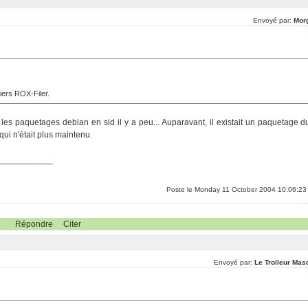
Envoyé par:
Mor
hiers ROX-Filer.
mi les paquetages debian en sid il y a peu... Auparavant, il existait un paquetage d
 qui n'était plus maintenu.
____________
Poste le Monday 11 October 2004 10:06:23
Répondre
Citer
Envoyé par:
Le Trolleur Mas