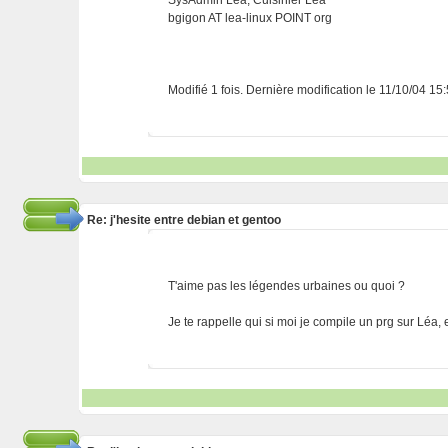
SysAdmin Lea, Cuisinier Léa
bgigon AT lea-linux POINT org
Modifié 1 fois. Dernière modification le 11/10/04 15
Re: j'hesite entre debian et gentoo
T'aime pas les légendes urbaines ou quoi ?
Je te rappelle qui si moi je compile un prg sur Léa,