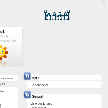
Moi !
e
ou
suivante
e
1
2
Se connecter !
Sim
General
Liste des forums