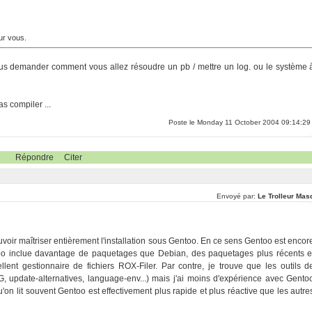
our vous.
ous demander comment vous allez résoudre un pb / mettre un log. ou le système 
s compiler ...
Poste le Monday 11 October 2004 09:14:29
Répondre
Citer
Envoyé par:
Le Trolleur Mas
uvoir maîtriser entièrement l'installation sous Gentoo. En ce sens Gentoo est encor
ntoo inclue davantage de paquetages que Debian, des paquetages plus récents e
ent gestionnaire de fichiers ROX-Filer. Par contre, je trouve que les outils d
, update-alternatives, language-env...) mais j'ai moins d'expérience avec Gento
on lit souvent Gentoo est effectivement plus rapide et plus réactive que les autre