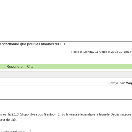
e fonctionne que pour les binaires du CD.
Poste le Monday 11 October 2004 10:18:14
Répondre
Citer
Envoyé par:
Mor
n est la 2.1.3 (disponible sous Gentoo). Et vu la vitesse légendaire à laquelle Debian intègre
rer de sitôt.