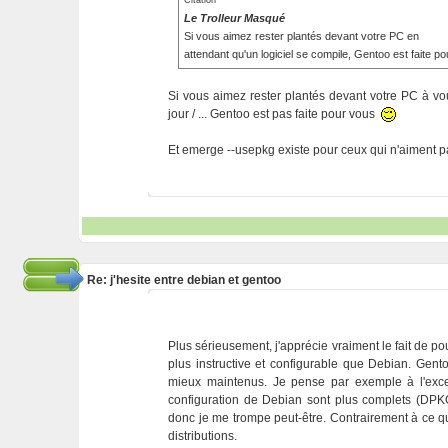
Citation
Le Trolleur Masqué
Si vous aimez rester plantés devant votre PC en
attendant qu'un logiciel se compile, Gentoo est faite p
Si vous aimez rester plantés devant votre PC à v
jour / ... Gentoo est pas faite pour vous
Et emerge --usepkg existe pour ceux qui n'aiment pa
Re: j'hesite entre debian et gentoo
Plus sérieusement, j'apprécie vraiment le fait de po
plus instructive et configurable que Debian. Ge
mieux maintenus. Je pense par exemple à l'excell
configuration de Debian sont plus complets (DPKG
donc je me trompe peut-être. Contrairement à ce qu'
distributions.