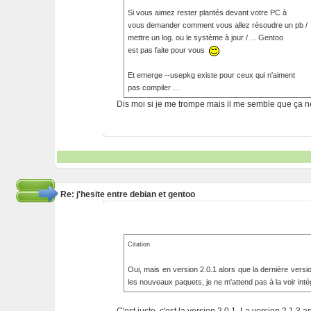
Si vous aimez rester plantés devant votre PC à
vous demander comment vous allez résoudre un pb /
mettre un log. ou le système à jour / ... Gentoo
est pas faite pour vous
Et emerge --usepkg existe pour ceux qui n'aiment
pas compiler ...
Dis moi si je me trompe mais il me semble que ça n
Re: j'hesite entre debian et gentoo
Citation
Oui, mais en version 2.0.1 alors que la dernière versio
les nouveaux paquets, je ne m'attend pas à la voir intég