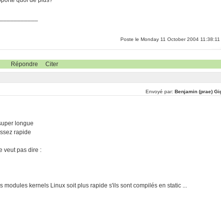
apporte quoi de plus?
____________
Poste le Monday 11 October 2004 11:38:11
Répondre
Citer
Envoyé par:
Benjamin (prae) Gi
 super longue
assez rapide
 veut pas dire :
modules kernels Linux soit plus rapide s'ils sont compilés en static ...