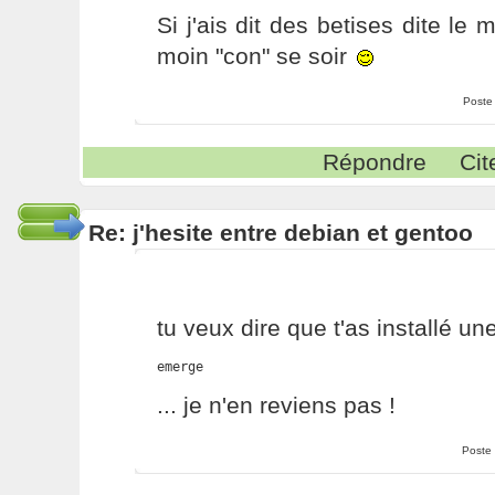
Si j'ais dit des betises dite le
moin "con" se soir
Poste
Répondre
Cit
Re: j'hesite entre debian et gentoo
tu veux dire que t'as installé un
emerge
... je n'en reviens pas !
Poste