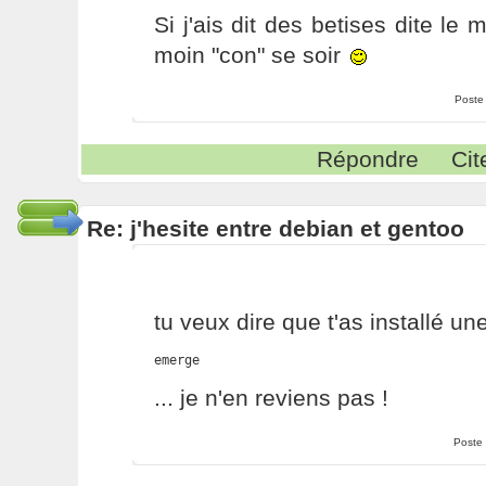
Si j'ais dit des betises dite le
moin "con" se soir
Poste
Répondre
Cit
Re: j'hesite entre debian et gentoo
tu veux dire que t'as installé un
emerge
... je n'en reviens pas !
Poste