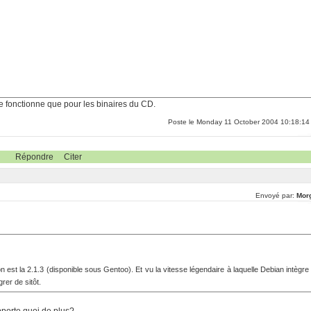
e fonctionne que pour les binaires du CD.
Poste le Monday 11 October 2004 10:18:14
Répondre
Citer
Envoyé par:
Mor
n est la 2.1.3 (disponible sous Gentoo). Et vu la vitesse légendaire à laquelle Debian intègre
rer de sitôt.