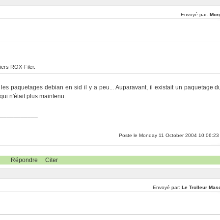
Envoyé par:
Mor
hiers ROX-Filer.
mi les paquetages debian en sid il y a peu... Auparavant, il existait un paquetage d
 qui n'était plus maintenu.
____________
Poste le Monday 11 October 2004 10:06:23
Répondre
Citer
Envoyé par:
Le Trolleur Mas