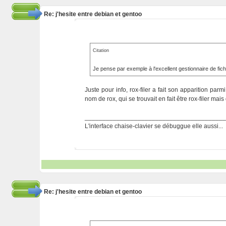
Re: j'hesite entre debian et gentoo
Citation
Je pense par exemple à l'excellent gestionnaire de fic
Juste pour info, rox-filer a fait son apparition par
nom de rox, qui se trouvait en fait être rox-filer mais
_______________________________________
L'interface chaise-clavier se débuggue elle aussi...
Re: j'hesite entre debian et gentoo