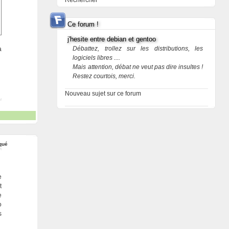
Rechercher
Ce forum !
j'hesite entre debian et gentoo
Débattez, trollez sur les distributions, les
à
logiciels libres ....
Mais attention, débat ne veut pas dire insultes !
Restez courtois, merci.
Nouveau sujet sur ce forum
qué
e
t
e
o
s