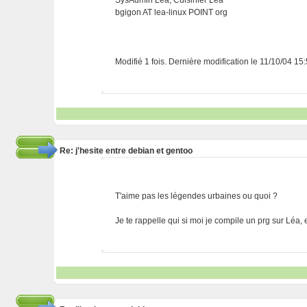
SysAdmin Lea, Cuisinier Léa
bgigon AT lea-linux POINT org
Modifié 1 fois. Dernière modification le 11/10/04 15
Re: j'hesite entre debian et gentoo
T'aime pas les légendes urbaines ou quoi ?
Je te rappelle qui si moi je compile un prg sur Léa,