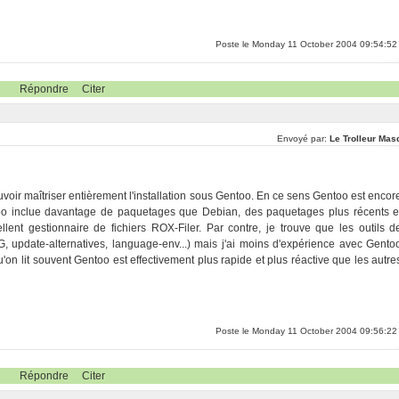
Poste le Monday 11 October 2004 09:54:52
Répondre
Citer
Envoyé par:
Le Trolleur Mas
uvoir maîtriser entièrement l'installation sous Gentoo. En ce sens Gentoo est encor
ntoo inclue davantage de paquetages que Debian, des paquetages plus récents e
ent gestionnaire de fichiers ROX-Filer. Par contre, je trouve que les outils d
, update-alternatives, language-env...) mais j'ai moins d'expérience avec Gento
on lit souvent Gentoo est effectivement plus rapide et plus réactive que les autre
Poste le Monday 11 October 2004 09:56:22
Répondre
Citer