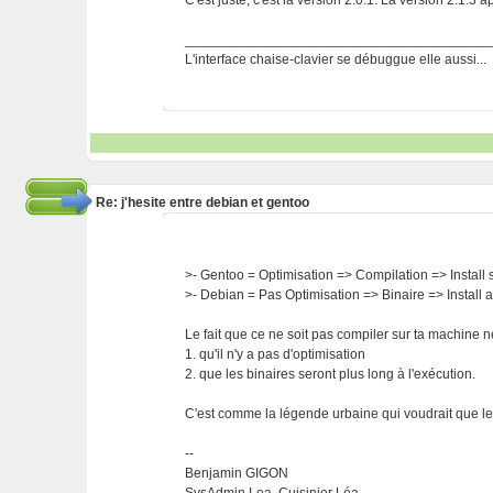
C'est juste, c'est la version 2.0.1. La version 2.1.3 
_______________________________________
L'interface chaise-clavier se débuggue elle aussi...
Re: j'hesite entre debian et gentoo
>- Gentoo = Optimisation => Compilation => Install
>- Debian = Pas Optimisation => Binaire => Install 
Le fait que ce ne soit pas compiler sur ta machine ne
1. qu'il n'y a pas d'optimisation
2. que les binaires seront plus long à l'exécution.
C'est comme la légende urbaine qui voudrait que les 
--
Benjamin GIGON