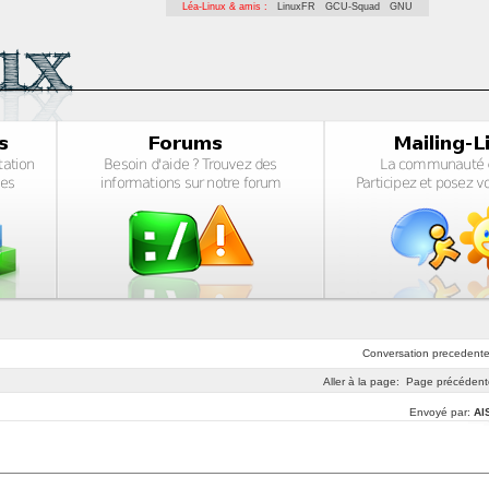
Léa-Linux & amis :
LinuxFR
GCU-Squad
GNU
Conversation
precedent
Aller à la page:
Page précédent
Envoyé par:
Al