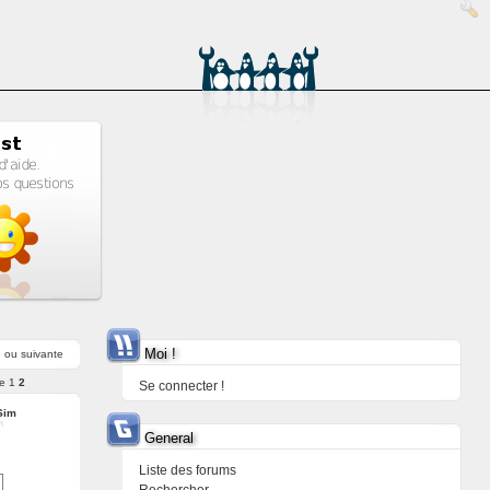
Moi !
e
ou
suivante
e
1
2
Se connecter !
Sim
General
Liste des forums