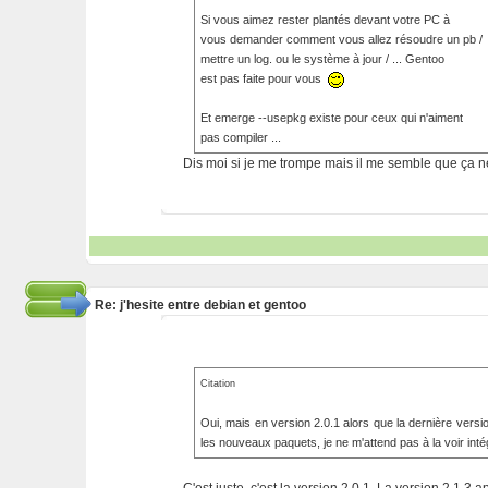
Si vous aimez rester plantés devant votre PC à
vous demander comment vous allez résoudre un pb /
mettre un log. ou le système à jour / ... Gentoo
est pas faite pour vous
Et emerge --usepkg existe pour ceux qui n'aiment
pas compiler ...
Dis moi si je me trompe mais il me semble que ça n
Re: j'hesite entre debian et gentoo
Citation
Oui, mais en version 2.0.1 alors que la dernière versio
les nouveaux paquets, je ne m'attend pas à la voir intég