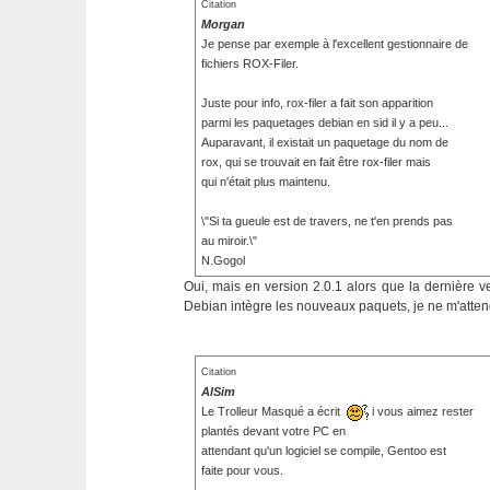
Citation
Morgan
Je pense par exemple à l'excellent gestionnaire de
fichiers ROX-Filer.
Juste pour info, rox-filer a fait son apparition
parmi les paquetages debian en sid il y a peu...
Auparavant, il existait un paquetage du nom de
rox, qui se trouvait en fait être rox-filer mais
qui n'était plus maintenu.
\"Si ta gueule est de travers, ne t'en prends pas
au miroir.\"
N.Gogol
Oui, mais en version 2.0.1 alors que la dernière ve
Debian intègre les nouveaux paquets, je ne m'attend 
Citation
AlSim
Le Trolleur Masqué a écrit
i vous aimez rester
plantés devant votre PC en
attendant qu'un logiciel se compile, Gentoo est
faite pour vous.