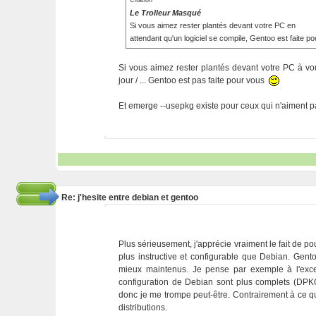
Citation
Le Trolleur Masqué
Si vous aimez rester plantés devant votre PC en
attendant qu'un logiciel se compile, Gentoo est faite p
Si vous aimez rester plantés devant votre PC à v
jour / ... Gentoo est pas faite pour vous
Et emerge --usepkg existe pour ceux qui n'aiment pa
Re: j'hesite entre debian et gentoo
Plus sérieusement, j'apprécie vraiment le fait de po
plus instructive et configurable que Debian. Ge
mieux maintenus. Je pense par exemple à l'excell
configuration de Debian sont plus complets (DPKG
donc je me trompe peut-être. Contrairement à ce qu'
distributions.