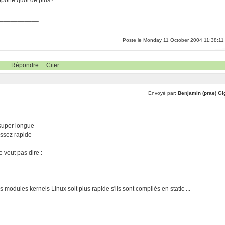
apporte quoi de plus?
____________
Poste le Monday 11 October 2004 11:38:11
Répondre
Citer
Envoyé par:
Benjamin (prae) Gi
 super longue
assez rapide
 veut pas dire :
modules kernels Linux soit plus rapide s'ils sont compilés en static ...