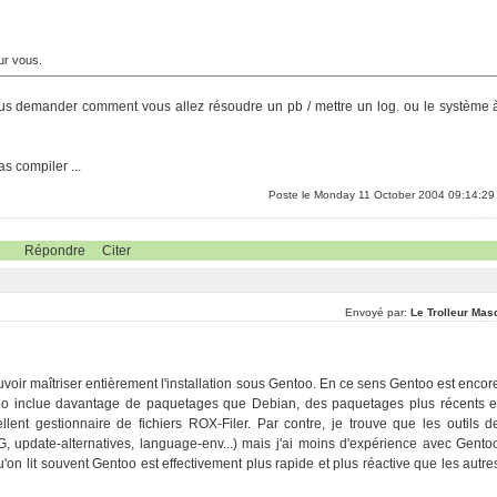
our vous.
ous demander comment vous allez résoudre un pb / mettre un log. ou le système 
s compiler ...
Poste le Monday 11 October 2004 09:14:29
Répondre
Citer
Envoyé par:
Le Trolleur Mas
uvoir maîtriser entièrement l'installation sous Gentoo. En ce sens Gentoo est encor
ntoo inclue davantage de paquetages que Debian, des paquetages plus récents e
ent gestionnaire de fichiers ROX-Filer. Par contre, je trouve que les outils d
, update-alternatives, language-env...) mais j'ai moins d'expérience avec Gento
on lit souvent Gentoo est effectivement plus rapide et plus réactive que les autre