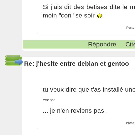
Si j'ais dit des betises dite le
moin "con" se soir
Poste
Répondre
Cit
Re: j'hesite entre debian et gentoo
tu veux dire que t'as installé un
emerge
... je n'en reviens pas !
Poste