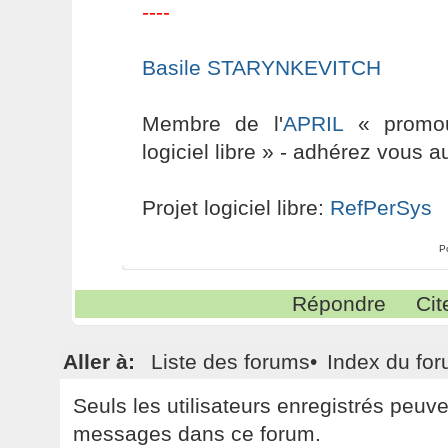
----
Basile STARYNKEVITCH
Membre de l'
APRIL
« promouv
logiciel libre » - adhérez vous a
Projet logiciel libre:
RefPerSys
P
Répondre
Cit
Aller à:
Liste des forums
•
Index du fo
Seuls les utilisateurs enregistrés peuv
messages dans ce forum.