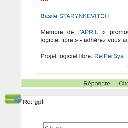
Basile STARYNKEVITCH
Membre de l'
APRIL
« promouv
logiciel libre » - adhérez vous a
Projet logiciel libre:
RefPerSys
Répondre
Cit
Re: gpl
Citation