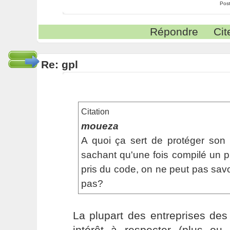
Pos
Répondre
Cit
Re: gpl
Citation
moueza
A quoi ça sert de protéger so
sachant qu'une fois compilé un 
pris du code, on ne peut pas savo
pas?
La plupart des entreprises de
intérêt à respecter (plus ou 