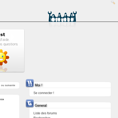
Moi !
e
ou
suivante
Se connecter !
eza
General
Liste des forums