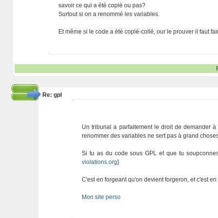
savoir ce qui a été copié ou pas?
Surtout si on a renommé les variables.
Et même si le code a été copié-collé, our le prouver il faut fa
Re: gpl
Un tribunal a parfaitement le droit de demander à 
renommer des variables ne sert pas à grand choses
Si tu as du code sous GPL et que tu soupconnes q
violations.org
]
C'est en forgeant qu'on devient forgeron, et c'est e
Mon site perso