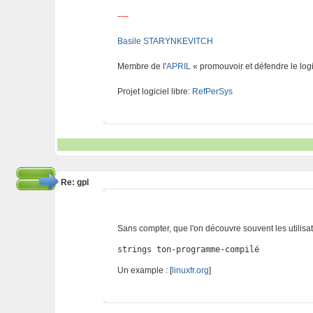
----
Basile STARYNKEVITCH
Membre de l'
APRIL
« promouvoir et défendre le logi
Projet logiciel libre:
RefPerSys
Re: gpl
Sans compter, que l'on découvre souvent les utilisa
strings ton-programme-compilé
Un example : [
linuxfr.org
]