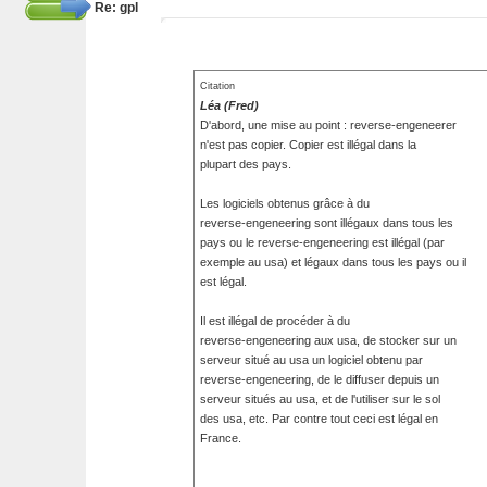
Re: gpl
Citation
Léa (Fred)
D'abord, une mise au point : reverse-engeneerer
n'est pas copier. Copier est illégal dans la
plupart des pays.
Les logiciels obtenus grâce à du
reverse-engeneering sont illégaux dans tous les
pays ou le reverse-engeneering est illégal (par
exemple au usa) et légaux dans tous les pays ou il
est légal.
Il est illégal de procéder à du
reverse-engeneering aux usa, de stocker sur un
serveur situé au usa un logiciel obtenu par
reverse-engeneering, de le diffuser depuis un
serveur situés au usa, et de l'utiliser sur le sol
des usa, etc. Par contre tout ceci est légal en
France.