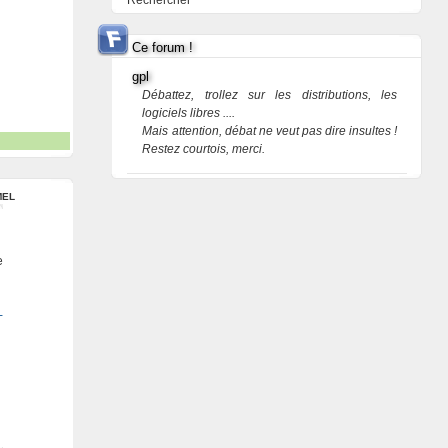
Rechercher
Ce forum !
gpl
Débattez, trollez sur les distributions, les
logiciels libres ....
Mais attention, débat ne veut pas dire insultes !
Restez courtois, merci.
MEL
e
-