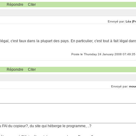
Répondre
Citer
Envoyé par:
Léa (F
égal, c'est faux dans la plupart des pays. En particulier, c'est tout à fait légal dan
Poste le Thursday 24 January 2008 07:49:35
Répondre
Citer
Envoyé par:
mou
u FAI du copieur?, du site qui héberge le programme, ..?