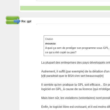
Re: gpl
Citation
moueza
A quoi ça sert de protéger son programme sous GPL, s
ce qui a été copié ou pas?
La plupart des entreprises des pays développés ont in
Autrement, il suffit (par exemple) de la délation d'
[v]Il paraitrait que le BSA s'en sert beaucoup[/v]
Il semble qu'en pratique la GPL soit efficace... En 
logiciel en GPL, à cause de sa licence (qui m'oblige
Mais bien sûr, les violations (volontaires) sont poss
Enfin, le logiciel libre est croissant, et il est moins di