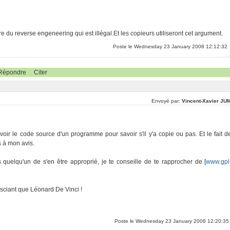
ire du reverse engeneering qui est illégal.Et les copieurs utiliseront cet argument.
Poste le Wednesday 23 January 2008 12:12:32
Répondre
Citer
Envoyé par:
Vincent-Xavier JU
voir le code source d'un programme pour savoir s'il y'a copie ou pas. Et le fait d
 à mon avis.
uelqu'un de s'en être approprié, je te conseille de te rapprocher de [
www.gpl
n sciant que Léonard De Vinci !
Poste le Wednesday 23 January 2008 12:20:35