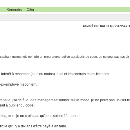
Répondre
Citer
Envoyé par:
Basile STARYNKEVI
achant qu'une fois compilé un programme qui en aurait pris du code, on ne peut pas savoir
térêt à respecter (plus ou moins) la loi et les contrats et les licences.
un ex-employé mécontent.
pratique, j'ai déjà vu des managers raisonner sur le mode: je ne peux pas utiliser te
rait à publier du code).
ibles, mais je ne crois pas qu'elles soient fréquentes.
fficile qu'il y a dix ans d'être payé à en faire.