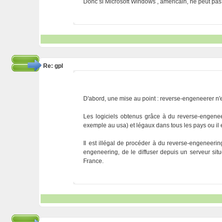
Donc si Microsoft Windows , américain, ne peut pas 
Re: gpl
D'abord, une mise au point : reverse-engeneerer n'es
Les logiciels obtenus grâce à du reverse-engenee
exemple au usa) et légaux dans tous les pays ou il e
Il est illégal de procéder à du reverse-engeneerin
engeneering, de le diffuser depuis un serveur situés
France.