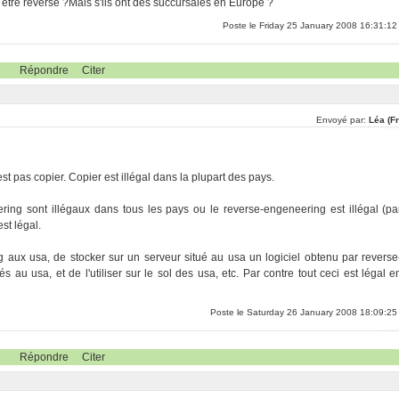
être reversé ?Mais s'ils ont des succursales en Europe ?
Poste le Friday 25 January 2008 16:31:12
Répondre
Citer
Envoyé par:
Léa (F
t pas copier. Copier est illégal dans la plupart des pays.
ring sont illégaux dans tous les pays ou le reverse-engeneering est illégal (pa
st légal.
g aux usa, de stocker sur un serveur situé au usa un logiciel obtenu par reverse
 au usa, et de l'utiliser sur le sol des usa, etc. Par contre tout ceci est légal e
Poste le Saturday 26 January 2008 18:09:25
Répondre
Citer