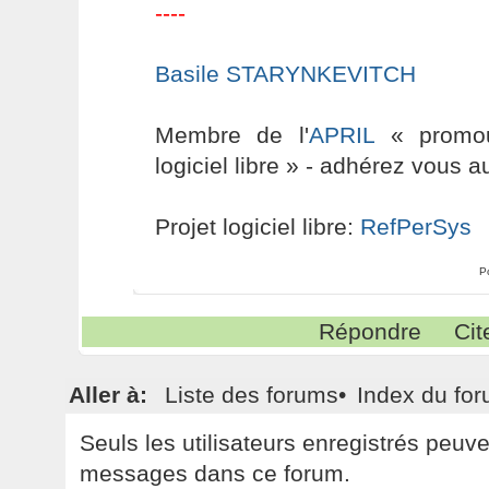
----
Basile STARYNKEVITCH
Membre de l'
APRIL
« promouv
logiciel libre » - adhérez vous a
Projet logiciel libre:
RefPerSys
P
Répondre
Cit
Aller à:
Liste des forums
•
Index du fo
Seuls les utilisateurs enregistrés peuv
messages dans ce forum.