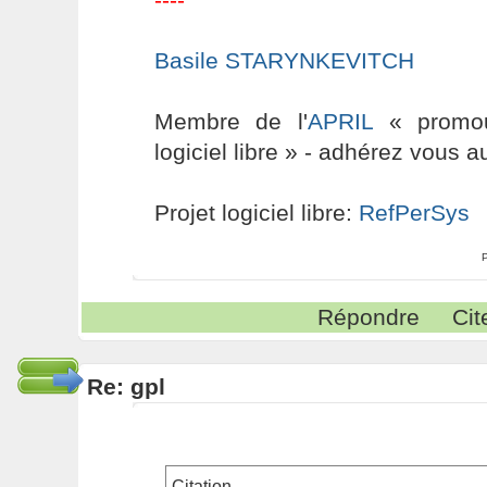
Basile STARYNKEVITCH
Membre de l'
APRIL
« promouv
logiciel libre » - adhérez vous a
Projet logiciel libre:
RefPerSys
Répondre
Cit
Re: gpl
Citation