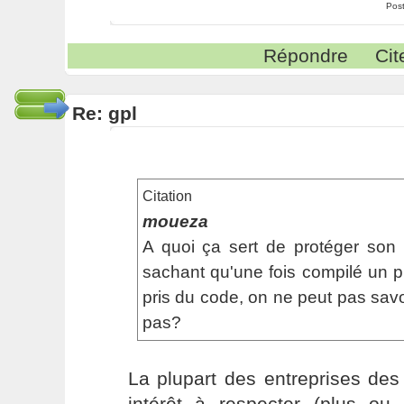
Pos
Répondre
Cit
Re: gpl
Citation
moueza
A quoi ça sert de protéger so
sachant qu'une fois compilé un 
pris du code, on ne peut pas savo
pas?
La plupart des entreprises de
intérêt à respecter (plus ou 