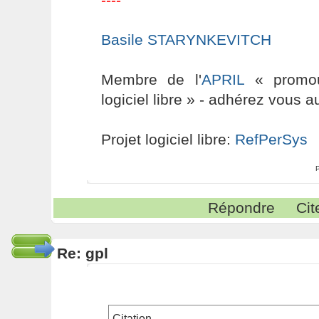
Basile STARYNKEVITCH
Membre de l'
APRIL
« promouv
logiciel libre » - adhérez vous a
Projet logiciel libre:
RefPerSys
Répondre
Cit
Re: gpl
Citation