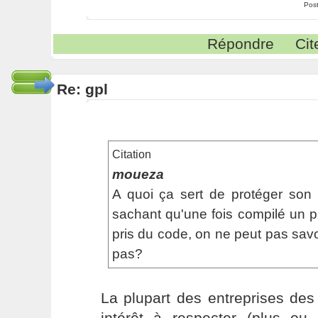
Pos
Répondre
Cit
Re: gpl
Citation
moueza
A quoi ça sert de protéger so
sachant qu'une fois compilé un 
pris du code, on ne peut pas savo
pas?
La plupart des entreprises de
intérêt à respecter (plus ou 