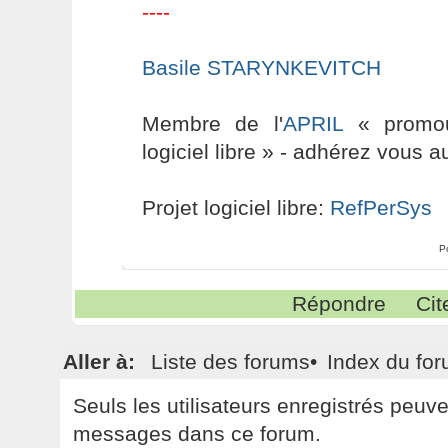
----
Basile STARYNKEVITCH
Membre de l'
APRIL
« promouv
logiciel libre » - adhérez vous a
Projet logiciel libre:
RefPerSys
P
Répondre
Cit
Aller à:
Liste des forums
•
Index du fo
Seuls les utilisateurs enregistrés peuv
messages dans ce forum.