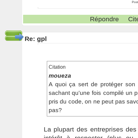
Pos
Répondre
Cit
Re: gpl
Citation
moueza
A quoi ça sert de protéger so
sachant qu'une fois compilé un 
pris du code, on ne peut pas savo
pas?
La plupart des entreprises de
intérêt à respecter (plus ou 