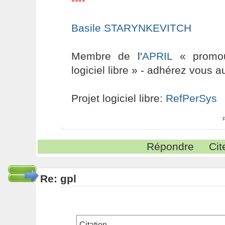
Basile STARYNKEVITCH
Membre de l'
APRIL
« promouv
logiciel libre » - adhérez vous a
Projet logiciel libre:
RefPerSys
Répondre
Cit
Re: gpl
Citation