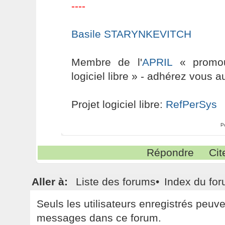
----
Basile STARYNKEVITCH
Membre de l'
APRIL
« promouv
logiciel libre » - adhérez vous a
Projet logiciel libre:
RefPerSys
P
Répondre
Cit
Aller à:
Liste des forums
•
Index du fo
Seuls les utilisateurs enregistrés peuv
messages dans ce forum.