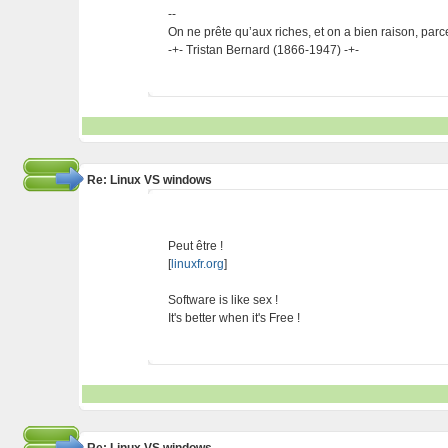
--
On ne prête qu’aux riches, et on a bien raison, parc
-+- Tristan Bernard (1866-1947) -+-
Re: Linux VS windows
Peut être !
[
linuxfr.org
]
Software is like sex !
It's better when it's Free !