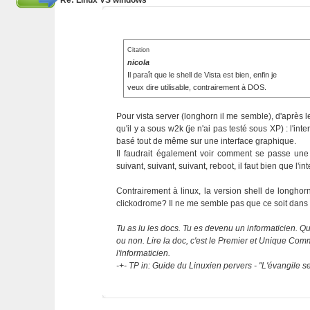
Re: Linux VS windows
Citation
nicola
Il paraît que le shell de Vista est bien, enfin je
veux dire utilisable, contrairement à DOS.
Pour vista server (longhorn il me semble), d'après 
qu'il y a sous w2k (je n'ai pas testé sous XP) : l'i
basé tout de même sur une interface graphique.
Il faudrait également voir comment se passe une 
suivant, suivant, suivant, reboot, il faut bien que l'i
Contrairement à linux, la version shell de longhor
clickodrome? Il ne me semble pas que ce soit dans
Tu as lu les docs. Tu es devenu un informaticien. Que
ou non. Lire la doc, c'est le Premier et Unique C
l'informaticien.
-+- TP in: Guide du Linuxien pervers - "L'évangile 