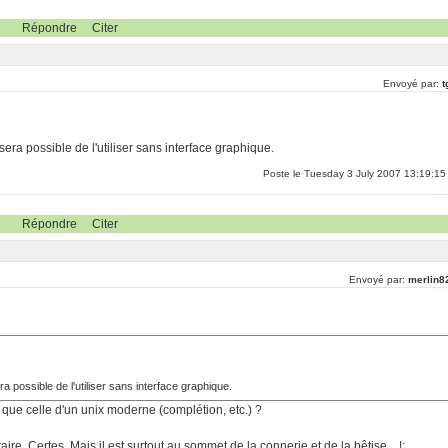
Répondre
Citer
Envoyé par:
t
 sera possible de l'utiliser sans interface graphique.
Poste le Tuesday 3 July 2007 13:19:15
Répondre
Citer
Envoyé par:
merlin8
era possible de l'utiliser sans interface graphique.
e que celle d'un unix moderne (complétion, etc.) ?
re. Certes. Mais il est surtout au sommet de la connerie et de la bêtise... !:.