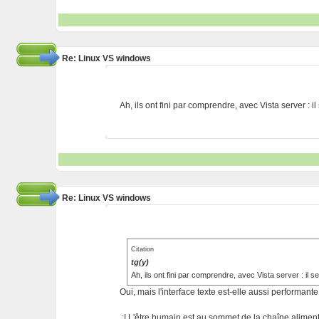
Re: Linux VS windows
Ah, ils ont fini par comprendre, avec Vista server : il
Re: Linux VS windows
Citation
tg(y)
Ah, ils ont fini par comprendre, avec Vista server : il s
Oui, mais l'interface texte est-elle aussi performant
.:! L'être humain est au sommet de la chaîne alimentai