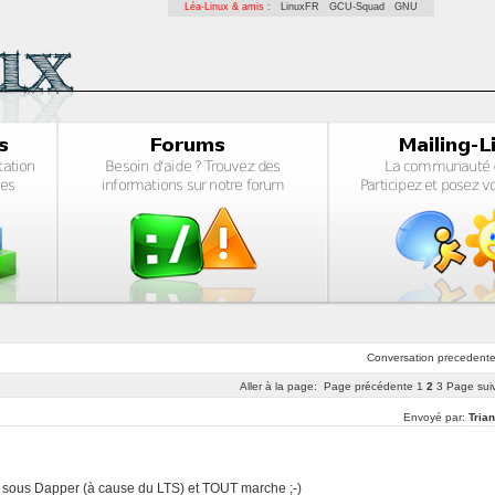
Léa-Linux & amis :
LinuxFR
GCU-Squad
GNU
Conversation
precedent
Aller à la page:
Page précédente
1
2
3
Page sui
Envoyé par:
Tria
uis sous Dapper (à cause du LTS) et TOUT marche ;-)