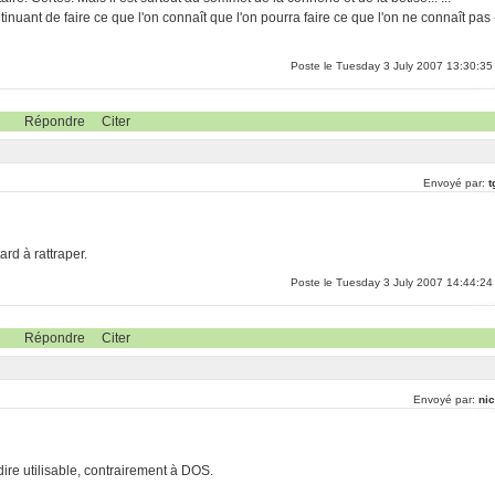
inuant de faire ce que l'on connaît que l'on pourra faire ce que l'on ne connaît pas 
Poste le Tuesday 3 July 2007 13:30:35
Répondre
Citer
Envoyé par:
t
rd à rattraper.
Poste le Tuesday 3 July 2007 14:44:24
Répondre
Citer
Envoyé par:
nic
dire utilisable, contrairement à DOS.