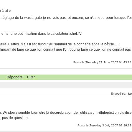
o à faire
 réglage de la waste-gate je ne vois pas, et encore, ce n'est que pour lorsque l'o
menter une optimisation dans le calculateur :chef:[/v]
re. Certes. Mais il est surtout au sommet de la connerie et de la bêtise... !:.
inuant de faire ce que l'on connaît que l'on pourra faire ce que l'on ne connaît pas 
Poste le Thursday 21 June 2007 04:43:28
Répondre
Citer
Envoyé par:
far
 Windows semble bien être la décérébration de l'utilisateur :-))Interdiction d'utilise
e, pas de question.
Poste le Tuesday 3 July 2007 09:26:17