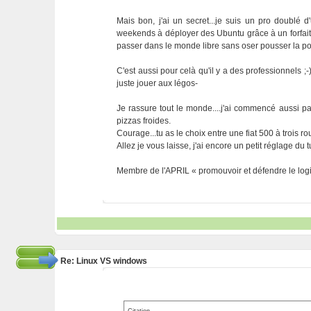
Mais bon, j'ai un secret...je suis un pro doublé d'
weekends à déployer des Ubuntu grâce à un forfait 
passer dans le monde libre sans oser pousser la po
C'est aussi pour celà qu'il y a des professionnels 
juste jouer aux légos-
Je rassure tout le monde....j'ai commencé aussi pa
pizzas froides.
Courage...tu as le choix entre une fiat 500 à trois
Allez je vous laisse, j'ai encore un petit réglage du tu
Membre de l'APRIL « promouvoir et défendre le logic
Re: Linux VS windows