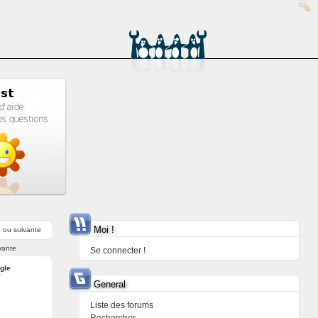
Moi !
e
ou
suivante
vante
Se connecter !
ngle
General
Liste des forums