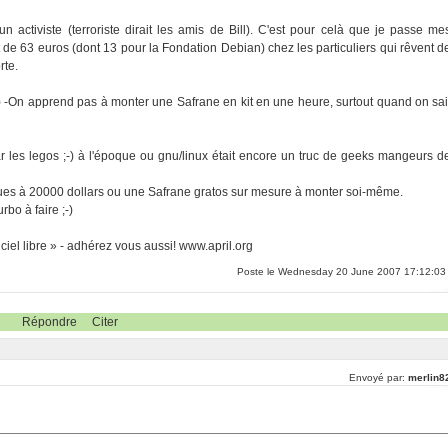
un activiste (terroriste dirait les amis de Bill). C'est pour celà que je passe me
de 63 euros (dont 13 pour la Fondation Debian) chez les particuliers qui rêvent d
rte.
;-) -On apprend pas à monter une Safrane en kit en une heure, surtout quand on sai
r les legos ;-) à l'époque ou gnu/linux était encore un truc de geeks mangeurs d
 roues à 20000 dollars ou une Safrane gratos sur mesure à monter soi-même.
rbo à faire ;-)
iel libre » - adhérez vous aussi! www.april.org
Poste le Wednesday 20 June 2007 17:12:03
Répondre
Citer
Envoyé par:
merlin8