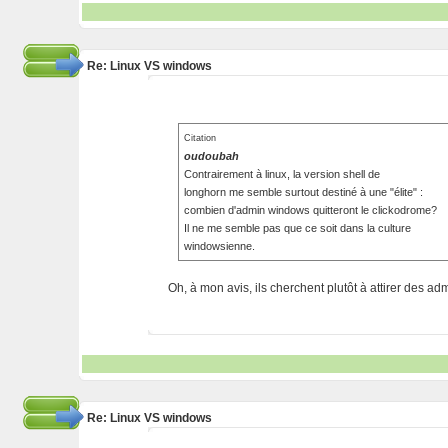
Re: Linux VS windows
Citation
oudoubah
Contrairement à linux, la version shell de
longhorn me semble surtout destiné à une "élite" :
combien d'admin windows quitteront le clickodrome?
Il ne me semble pas que ce soit dans la culture
windowsienne.
Oh, à mon avis, ils cherchent plutôt à attirer des a
Re: Linux VS windows