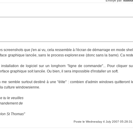
Envoyé par:
oudou
les screenshots que j'en ai vu, cela ressemble à l'écran de démarrage en mode shel
nterface graphique lancée, sans le process explorer.exe (donc sans la barre). Ca rest
installation de logiciel sur un longhorn "ligne de commande"... Pour cliquer su
nterface graphique soit lancée. Ou bien, il sera impossible d'installer un soft.
n me semble surtout destiné à une "élite" : combien d'admin windows quitteront l
 la culture windowsienne.
 tu le veuilles
ommandement de
selon St Thomas"
Poste le Wednesday 4 July 2007 05:28:31