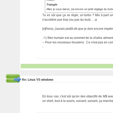
Citation
Triangle
Allez je vous laisse, j'ai encore un petit réglage du turb
Tu es sûr que ça se règle, un turbo ? Mis à part un
n'accélère pas trop (ou pas du tout)... ;-p
[v]Perso, j'aurais plutôt dit que je dois encore implé
.:! L'être humain est au sommet de la chaîne alimentai
-- Pour les nouveaux linuxiens : Ce n'est pas en cont
-
Re: Linux VS windows
En tous cas, c'est sûr qu'un des objectifs de M$ avec
un shell, tout à la souris, suivant, suivant, ça march