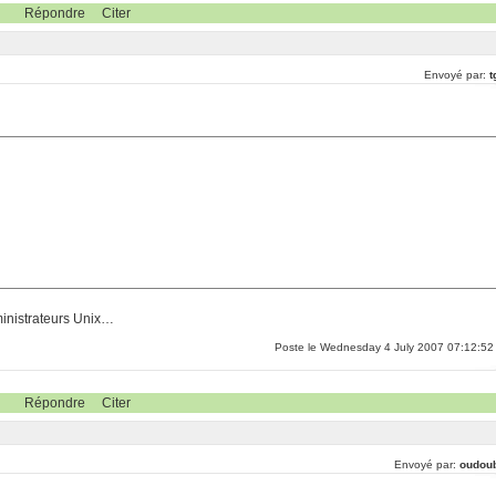
Répondre
Citer
Envoyé par:
t
dministrateurs Unix…
Poste le Wednesday 4 July 2007 07:12:52
Répondre
Citer
Envoyé par:
oudou