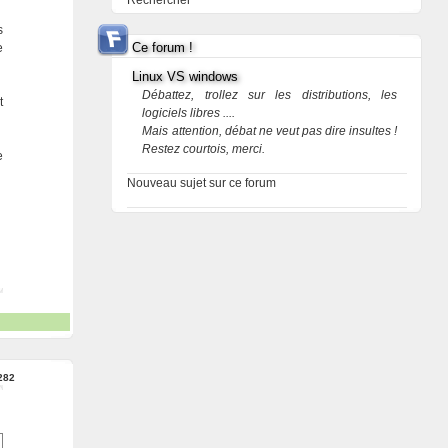
Rechercher
s
Ce forum !
e
Linux VS windows
Débattez, trollez sur les distributions, les
t
logiciels libres ....
Mais attention, débat ne veut pas dire insultes !
Restez courtois, merci.
e
Nouveau sujet sur ce forum
282