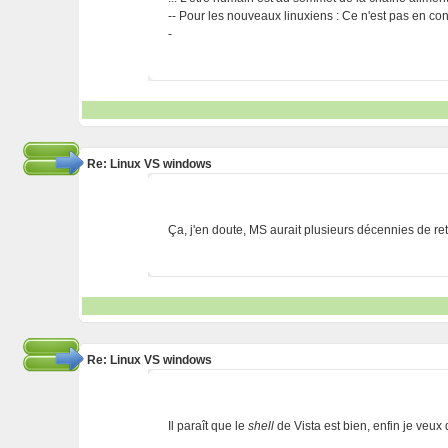
-- Pour les nouveaux linuxiens : Ce n'est pas en cont
-
Re: Linux VS windows
Ça, j'en doute, MS aurait plusieurs décennies de reta
Re: Linux VS windows
Il paraît que le
shell
de Vista est bien, enfin je veux 