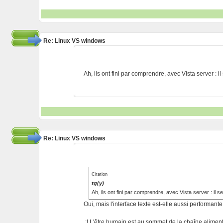
Re: Linux VS windows
Ah, ils ont fini par comprendre, avec Vista server : il
Re: Linux VS windows
Citation
tg(y)
Ah, ils ont fini par comprendre, avec Vista server : il s
Oui, mais l'interface texte est-elle aussi performant
.:! L'être humain est au sommet de la chaîne alimentai