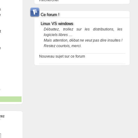
Rechercher
s
Ce forum !
e
Linux VS windows
Débattez, trollez sur les distributions, les
t
logiciels libres ....
Mais attention, débat ne veut pas dire insultes !
Restez courtois, merci.
e
Nouveau sujet sur ce forum
282