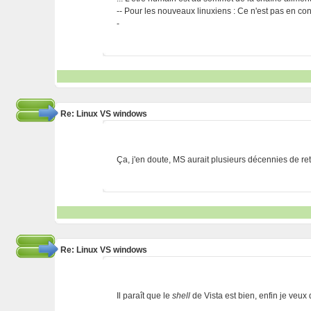
-- Pour les nouveaux linuxiens : Ce n'est pas en cont
-
Re: Linux VS windows
Ça, j'en doute, MS aurait plusieurs décennies de reta
Re: Linux VS windows
Il paraît que le
shell
de Vista est bien, enfin je veux 