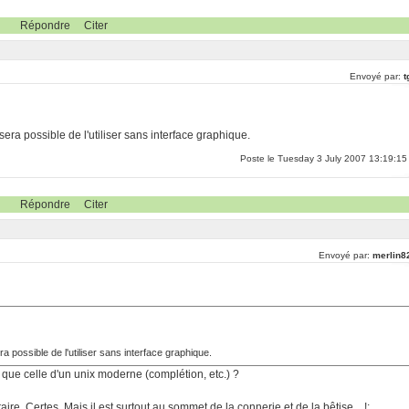
Répondre
Citer
Envoyé par:
t
 sera possible de l'utiliser sans interface graphique.
Poste le Tuesday 3 July 2007 13:19:15
Répondre
Citer
Envoyé par:
merlin8
era possible de l'utiliser sans interface graphique.
e que celle d'un unix moderne (complétion, etc.) ?
re. Certes. Mais il est surtout au sommet de la connerie et de la bêtise... !:.