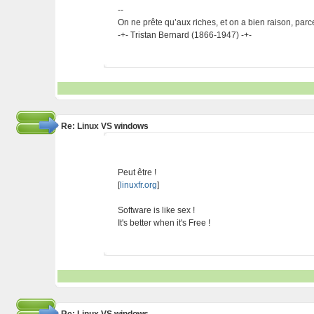
--
On ne prête qu’aux riches, et on a bien raison, parc
-+- Tristan Bernard (1866-1947) -+-
Re: Linux VS windows
Peut être !
[
linuxfr.org
]
Software is like sex !
It's better when it's Free !