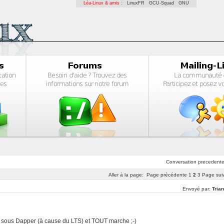
Léa-Linux & amis :
LinuxFR
GCU-Squad
GNU
Conversation
precedent
Aller à la page:
Page précédente
1
2
3
Page sui
Envoyé par:
Tria
uis sous Dapper (à cause du LTS) et TOUT marche ;-)