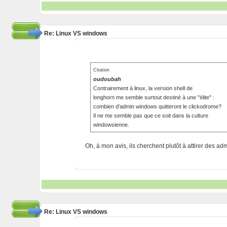
Re: Linux VS windows
Citation
oudoubah
Contrairement à linux, la version shell de
longhorn me semble surtout destiné à une "élite" :
combien d'admin windows quitteront le clickodrome?
Il ne me semble pas que ce soit dans la culture
windowsienne.
Oh, à mon avis, ils cherchent plutôt à attirer des a
Re: Linux VS windows