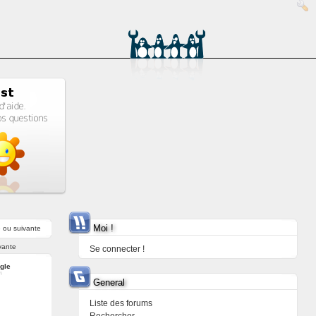
Moi !
e
ou
suivante
vante
Se connecter !
ngle
General
Liste des forums