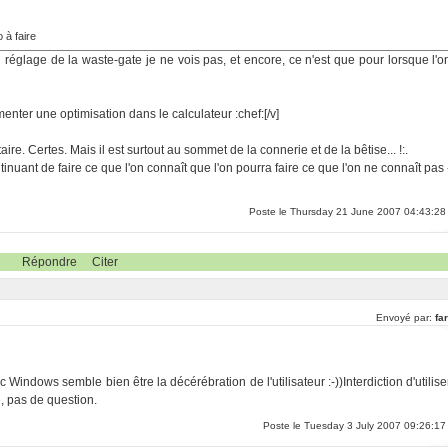
o à faire
 réglage de la waste-gate je ne vois pas, et encore, ce n'est que pour lorsque l'o
menter une optimisation dans le calculateur :chef:[/v]
re. Certes. Mais il est surtout au sommet de la connerie et de la bêtise... !:.
inuant de faire ce que l'on connaît que l'on pourra faire ce que l'on ne connaît pas 
Poste le Thursday 21 June 2007 04:43:28
Répondre
Citer
Envoyé par:
far
 Windows semble bien être la décérébration de l'utilisateur :-))Interdiction d'utilise
e, pas de question.
Poste le Tuesday 3 July 2007 09:26:17