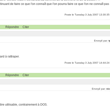
inuant de faire ce que l'on connaît que l'on pourra faire ce que l'on ne connaît pas 
Poste le Tuesday 3 July 2007 13:30:35
Répondre
Citer
Envoyé par:
t
rd à rattraper.
Poste le Tuesday 3 July 2007 14:44:24
Répondre
Citer
Envoyé par:
nic
dire utilisable, contrairement à DOS.