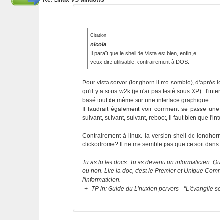
Re: Linux VS windows
Citation
nicola
Il paraît que le shell de Vista est bien, enfin je
veux dire utilisable, contrairement à DOS.
Pour vista server (longhorn il me semble), d'après 
qu'il y a sous w2k (je n'ai pas testé sous XP) : l'i
basé tout de même sur une interface graphique.
Il faudrait également voir comment se passe une 
suivant, suivant, suivant, reboot, il faut bien que l'i
Contrairement à linux, la version shell de longhor
clickodrome? Il ne me semble pas que ce soit dans
Tu as lu les docs. Tu es devenu un informaticien. Que
ou non. Lire la doc, c'est le Premier et Unique C
l'informaticien.
-+- TP in: Guide du Linuxien pervers - "L'évangile 