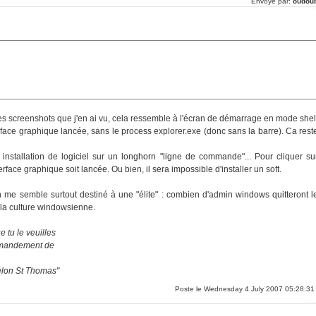
Envoyé par:
oudou
les screenshots que j'en ai vu, cela ressemble à l'écran de démarrage en mode shel
nterface graphique lancée, sans le process explorer.exe (donc sans la barre). Ca rest
installation de logiciel sur un longhorn "ligne de commande"... Pour cliquer su
nterface graphique soit lancée. Ou bien, il sera impossible d'installer un soft.
n me semble surtout destiné à une "élite" : combien d'admin windows quitteront l
 la culture windowsienne.
 tu le veuilles
ommandement de
selon St Thomas"
Poste le Wednesday 4 July 2007 05:28:31