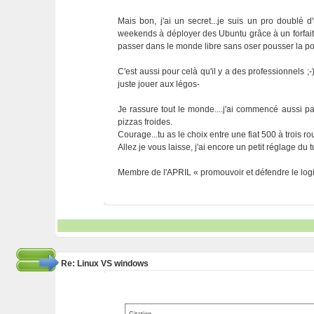
Mais bon, j'ai un secret...je suis un pro doublé d'
weekends à déployer des Ubuntu grâce à un forfait 
passer dans le monde libre sans oser pousser la po
C'est aussi pour celà qu'il y a des professionnels 
juste jouer aux légos-
Je rassure tout le monde....j'ai commencé aussi pa
pizzas froides.
Courage...tu as le choix entre une fiat 500 à trois
Allez je vous laisse, j'ai encore un petit réglage du tu
Membre de l'APRIL « promouvoir et défendre le logic
Re: Linux VS windows