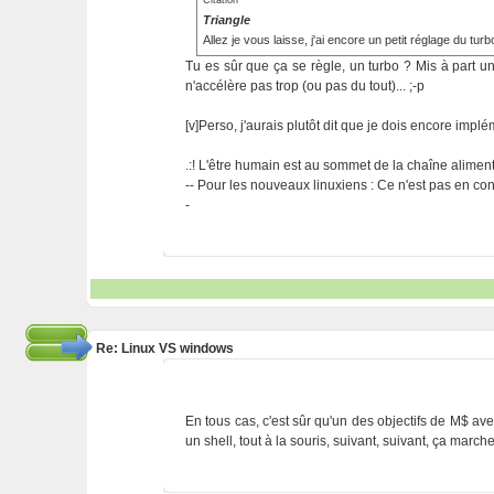
Citation
Triangle
Allez je vous laisse, j'ai encore un petit réglage du turb
Tu es sûr que ça se règle, un turbo ? Mis à part un
n'accélère pas trop (ou pas du tout)... ;-p
[v]Perso, j'aurais plutôt dit que je dois encore implé
.:! L'être humain est au sommet de la chaîne alimentai
-- Pour les nouveaux linuxiens : Ce n'est pas en cont
-
Re: Linux VS windows
En tous cas, c'est sûr qu'un des objectifs de M$ avec
un shell, tout à la souris, suivant, suivant, ça march