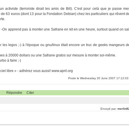
un activiste (terroriste dirait les amis de Bill). C'est pour celà que je passe me
de 63 euros (dont 13 pour la Fondation Debian) chez les particuliers qui rêvent d
rte.
;-) -On apprend pas à monter une Safrane en kit en une heure, surtout quand on sai
r les legos ;-) à l'époque ou gnu/linux était encore un truc de geeks mangeurs d
 roues à 20000 dollars ou une Safrane gratos sur mesure à monter soi-même.
rbo à faire ;-)
iel libre » - adhérez vous aussi! www.april.org
Poste le Wednesday 20 June 2007 17:12:03
Répondre
Citer
Envoyé par:
merlin8