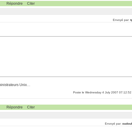
Répondre
Citer
Envoyé par:
t
dministrateurs Unix…
Poste le Wednesday 4 July 2007 07:12:52
Répondre
Citer
Envoyé par:
oudou