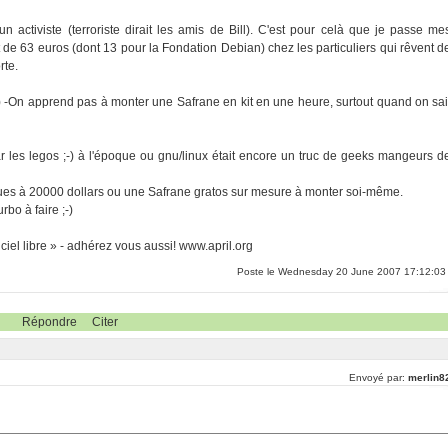
un activiste (terroriste dirait les amis de Bill). C'est pour celà que je passe me
de 63 euros (dont 13 pour la Fondation Debian) chez les particuliers qui rêvent d
rte.
;-) -On apprend pas à monter une Safrane en kit en une heure, surtout quand on sai
r les legos ;-) à l'époque ou gnu/linux était encore un truc de geeks mangeurs d
 roues à 20000 dollars ou une Safrane gratos sur mesure à monter soi-même.
rbo à faire ;-)
iel libre » - adhérez vous aussi! www.april.org
Poste le Wednesday 20 June 2007 17:12:03
Répondre
Citer
Envoyé par:
merlin8