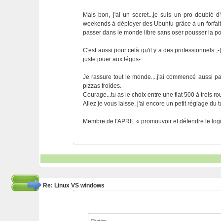
Mais bon, j'ai un secret...je suis un pro doublé d'
weekends à déployer des Ubuntu grâce à un forfait 
passer dans le monde libre sans oser pousser la po
C'est aussi pour celà qu'il y a des professionnels 
juste jouer aux légos-
Je rassure tout le monde....j'ai commencé aussi pa
pizzas froides.
Courage...tu as le choix entre une fiat 500 à trois
Allez je vous laisse, j'ai encore un petit réglage du tu
Membre de l'APRIL « promouvoir et défendre le logic
Re: Linux VS windows