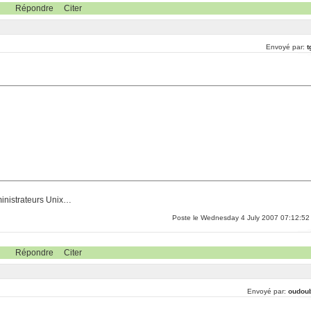
Répondre
Citer
Envoyé par:
t
dministrateurs Unix…
Poste le Wednesday 4 July 2007 07:12:52
Répondre
Citer
Envoyé par:
oudou