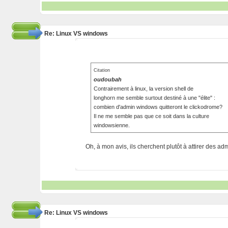
Re: Linux VS windows
Citation
oudoubah
Contrairement à linux, la version shell de
longhorn me semble surtout destiné à une "élite" :
combien d'admin windows quitteront le clickodrome?
Il ne me semble pas que ce soit dans la culture
windowsienne.
Oh, à mon avis, ils cherchent plutôt à attirer des a
Re: Linux VS windows