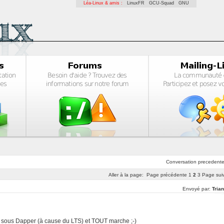
Léa-Linux & amis :
LinuxFR
GCU-Squad
GNU
Conversation
precedent
Aller à la page:
Page précédente
1
2
3
Page sui
Envoyé par:
Tria
uis sous Dapper (à cause du LTS) et TOUT marche ;-)