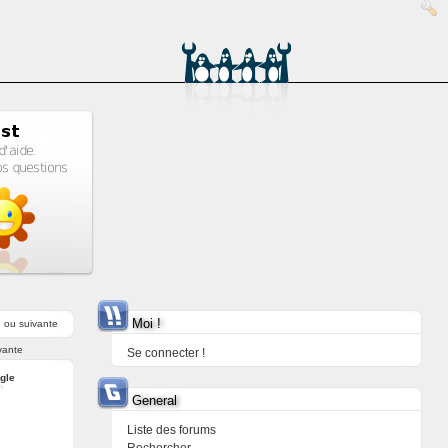
Moi !
e
ou
suivante
vante
Se connecter !
ngle
General
Liste des forums