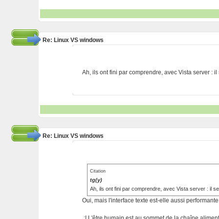
Re: Linux VS windows
Ah, ils ont fini par comprendre, avec Vista server : il
Re: Linux VS windows
Citation
tg(y)
Ah, ils ont fini par comprendre, avec Vista server : il s
Oui, mais l'interface texte est-elle aussi performant
.:! L'être humain est au sommet de la chaîne alimentai