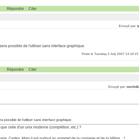
Répondre
Citer
Envoyé par:
t
 sera possible de l'utiliser sans interface graphique.
Poste le Tuesday 3 July 2007 13:19:15
Répondre
Citer
Envoyé par:
merlin8
era possible de l'utiliser sans interface graphique.
e que celle d'un unix moderne (complétion, etc.) ?
re. Certes. Mais il est surtout au sommet de la connerie et de la bêtise... !:.