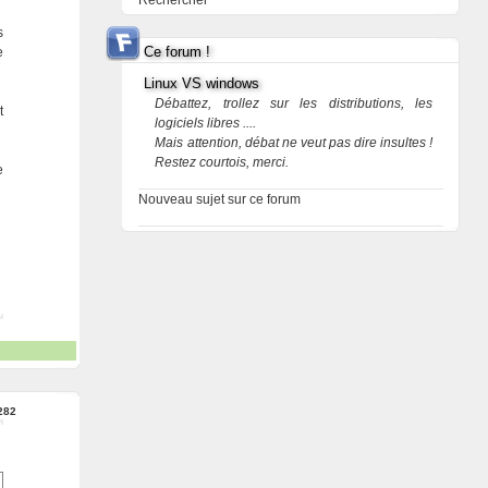
Rechercher
s
Ce forum !
e
Linux VS windows
Débattez, trollez sur les distributions, les
t
logiciels libres ....
Mais attention, débat ne veut pas dire insultes !
Restez courtois, merci.
e
Nouveau sujet sur ce forum
282