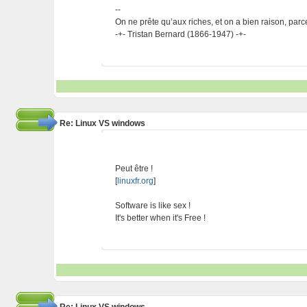
--
On ne prête qu’aux riches, et on a bien raison, parc
-+- Tristan Bernard (1866-1947) -+-
Re: Linux VS windows
Peut être !
[
linuxfr.org
]
Software is like sex !
It's better when it's Free !