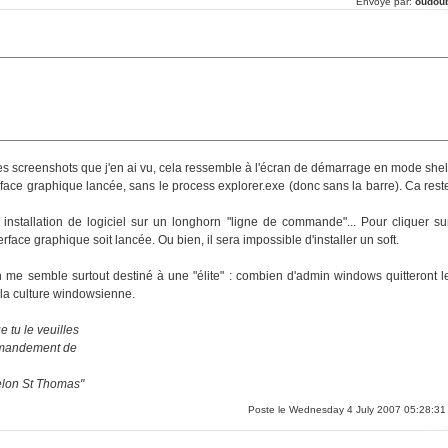
Envoyé par:
oudou
les screenshots que j'en ai vu, cela ressemble à l'écran de démarrage en mode shel
nterface graphique lancée, sans le process explorer.exe (donc sans la barre). Ca rest
installation de logiciel sur un longhorn "ligne de commande"... Pour cliquer su
nterface graphique soit lancée. Ou bien, il sera impossible d'installer un soft.
n me semble surtout destiné à une "élite" : combien d'admin windows quitteront l
 la culture windowsienne.
 tu le veuilles
ommandement de
selon St Thomas"
Poste le Wednesday 4 July 2007 05:28:31