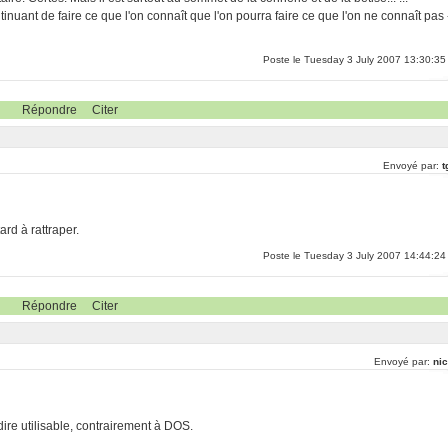
inuant de faire ce que l'on connaît que l'on pourra faire ce que l'on ne connaît pas 
Poste le Tuesday 3 July 2007 13:30:35
Répondre
Citer
Envoyé par:
t
rd à rattraper.
Poste le Tuesday 3 July 2007 14:44:24
Répondre
Citer
Envoyé par:
nic
dire utilisable, contrairement à DOS.