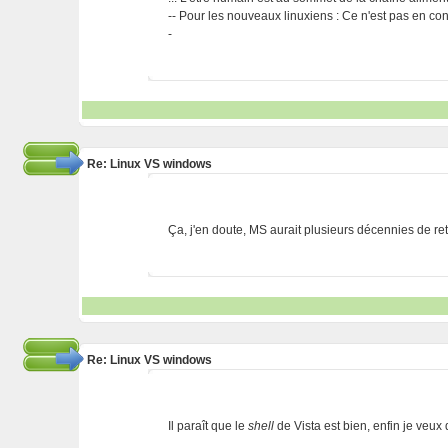
-- Pour les nouveaux linuxiens : Ce n'est pas en cont
-
Re: Linux VS windows
Ça, j'en doute, MS aurait plusieurs décennies de reta
Re: Linux VS windows
Il paraît que le
shell
de Vista est bien, enfin je veux 