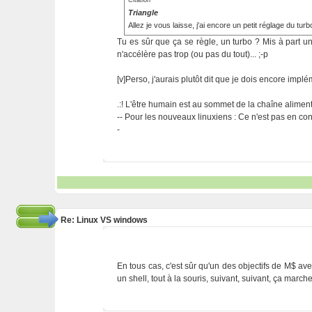
Citation
Triangle
Allez je vous laisse, j'ai encore un petit réglage du turb
Tu es sûr que ça se règle, un turbo ? Mis à part un
n'accélère pas trop (ou pas du tout)... ;-p
[v]Perso, j'aurais plutôt dit que je dois encore implé
.:! L'être humain est au sommet de la chaîne alimentai
-- Pour les nouveaux linuxiens : Ce n'est pas en cont
-
Re: Linux VS windows
En tous cas, c'est sûr qu'un des objectifs de M$ avec
un shell, tout à la souris, suivant, suivant, ça march