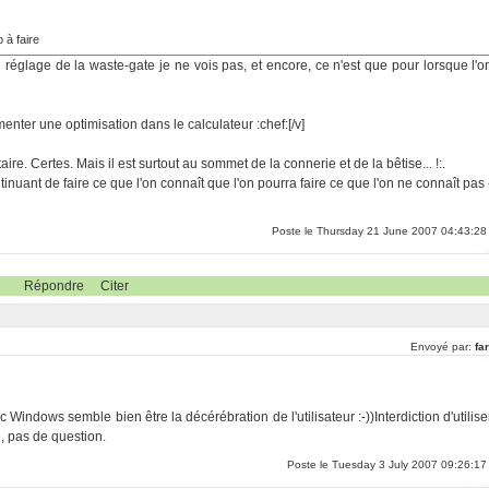
o à faire
 réglage de la waste-gate je ne vois pas, et encore, ce n'est que pour lorsque l'o
menter une optimisation dans le calculateur :chef:[/v]
re. Certes. Mais il est surtout au sommet de la connerie et de la bêtise... !:.
inuant de faire ce que l'on connaît que l'on pourra faire ce que l'on ne connaît pas 
Poste le Thursday 21 June 2007 04:43:28
Répondre
Citer
Envoyé par:
far
 Windows semble bien être la décérébration de l'utilisateur :-))Interdiction d'utilise
e, pas de question.
Poste le Tuesday 3 July 2007 09:26:17