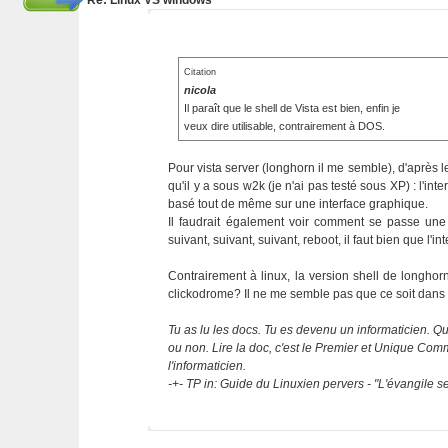
Re: Linux VS windows
Citation
nicola
Il paraît que le shell de Vista est bien, enfin je
veux dire utilisable, contrairement à DOS.
Pour vista server (longhorn il me semble), d'après 
qu'il y a sous w2k (je n'ai pas testé sous XP) : l'i
basé tout de même sur une interface graphique.
Il faudrait également voir comment se passe une 
suivant, suivant, suivant, reboot, il faut bien que l'i
Contrairement à linux, la version shell de longhor
clickodrome? Il ne me semble pas que ce soit dans
Tu as lu les docs. Tu es devenu un informaticien. Que
ou non. Lire la doc, c'est le Premier et Unique C
l'informaticien.
-+- TP in: Guide du Linuxien pervers - "L'évangile 