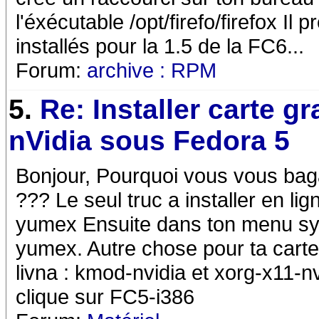
l'éxécutable /opt/firefo/firefox Il
installés pour la 1.5 de la FC6...
Forum:
archive : RPM
5.
Re: Installer carte g
nVidia sous Fedora 5
Bonjour, Pourquoi vous vous ba
??? Le seul truc a installer en li
yumex Ensuite dans ton menu sys
yumex. Autre chose pour ta carte 
livna : kmod-nvidia et xorg-x11-nvi
clique sur FC5-i386