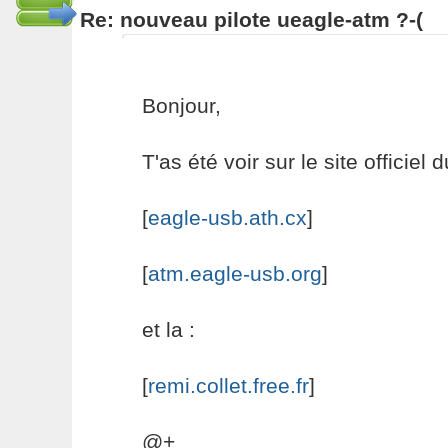
Re: nouveau pilote ueagle-atm ?-(
Bonjour,
T'as été voir sur le site officiel d
[
eagle-usb.ath.cx
]
[
atm.eagle-usb.org
]
et la :
[
remi.collet.free.fr
]
@+