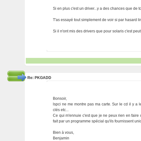
Si en plus c'est un driver...y a des chances que de t
T'as essayé tout simplement de voir si par hasard li
Si il n'ont mis des drivers que pour solaris c'est p
Re: PKGADD
Bonsoir,
lspci ne me montre pas ma carte. Sur le cd il y a le
clés etc...
Ce qui m'ennuie c'est que je ne peux rien en faire
fait par un programme spécial qu'ils fournissent uni
Bien à vous,
Benjamin