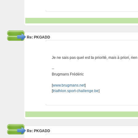
Re: PKGADD
Je ne sais pas quel est ta priorité, mais à priori, rie
--
Brugmans Frédéric
[
www.brugmans.net
]
[
triathlon.sport-challenge.be
]
Re: PKGADD