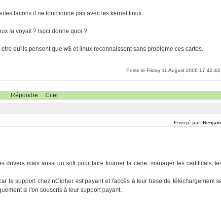
outes facons il ne fonctionne pas avec les kernel linux.
nux la voyait ? lspci donne quoi ?
eut-etre qu'ils pensent que w$ et linux reconnaissent sans probleme ces cartes.
Poste le Friday 11 August 2006 17:42:43
Répondre
Citer
Envoyé par:
Benjam
s drivers mais aussi un soft pour faire tourner la carte, manager les certificats, le
 car le support chez nCipher est payant et l'accès à leur base de téléchargement s
quement si l'on souscris à leur support payant.