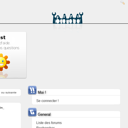
Moi !
e
ou
suivante
Se connecter !
in_
General
Liste des forums