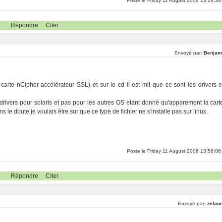
Poste le Friday 11 August 2006 13:29:38
Répondre
Citer
Envoyé par:
Benjam
e carte nCipher accélérateur SSL) et sur le cd il est mit que ce sont les drivers e
drivers pour solaris et pas pour les autres OS etant donné qu'apparement la cart
 le doute je voulais être sur que ce type de fichier ne s'installe pas sur linux.
Poste le Friday 11 August 2006 13:58:06
Répondre
Citer
Envoyé par:
zelaur