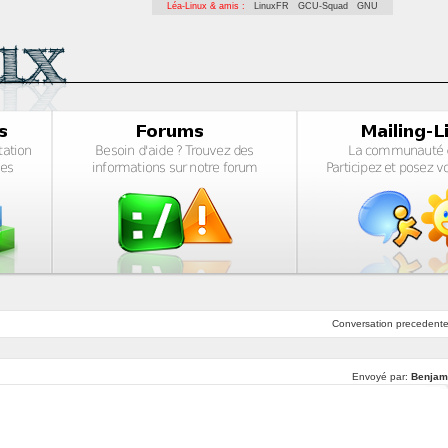
Léa-Linux & amis :
LinuxFR
GCU-Squad
GNU
Conversation
precedent
Envoyé par:
Benjam