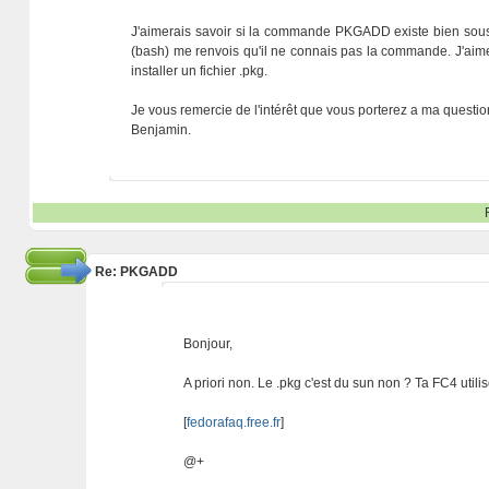
J'aimerais savoir si la commande PKGADD existe bien sous lin
(bash) me renvois qu'il ne connais pas la commande. J'aime
installer un fichier .pkg.
Je vous remercie de l'intérêt que vous porterez a ma questio
Benjamin.
Re: PKGADD
Bonjour,
A priori non. Le .pkg c'est du sun non ? Ta FC4 utili
[
fedorafaq.free.fr
]
@+