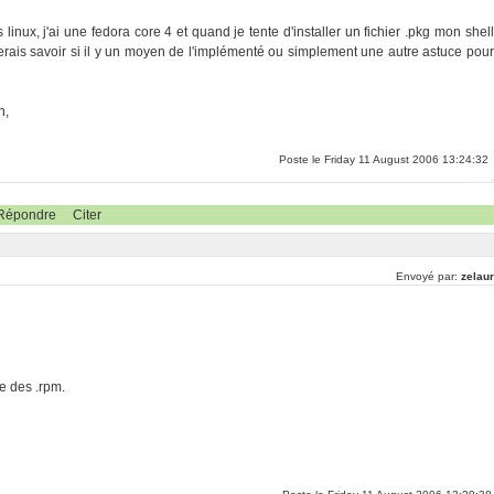
ux, j'ai une fedora core 4 et quand je tente d'installer un fichier .pkg mon shell
rais savoir si il y un moyen de l'implémenté ou simplement une autre astuce pour
n,
Poste le Friday 11 August 2006 13:24:32
Répondre
Citer
Envoyé par:
zelaur
se des .rpm.