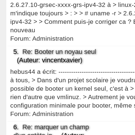
2.6.27.10-grsec-xxxx-grs-ipv4-32 à > linux-
m'indique toujours > : > > # uname -r > 2.6
ipv4-32 > > Comment puis-je corriger ca ? 
nouveau
Forum:
Administration
5.
Re: Booter un noyau seul
(Auteur: vincentxavier)
hebus44 a écrit: -----------------------------------
à tous, > Dans d'un projet scolaire je voudrai
possible de booter un kernel seul, c'est à 
rien d'autre que vmlinuz. > Autrement je vou
configuration minimale pour booter, même s
Forum:
Administration
6.
Re: marquer un champ