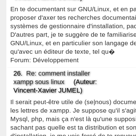
En te documentant sur GNU/Linux, et en par
proposer d'axer tes recherches documentair
systèmes de gestionnaire d'installation, pa
D'autres part, je te suggère de te familiari
GNU/Linux, et en particulier son langage d
qu'avec un éditeur de texte, tel qu�
Forum:
Développement
26.
Re: comment installer
xampp sous linux
(Auteur:
Vincent-Xavier JUMEL)
Il serait peut-être utile de (se|nous) docume
les lettres de xampp. Je suppose qu'il s'agit
Mysql, php, mais ça n'est là qu'une supposit
sachant pas quelle est ta distribution et so
d'installation, je me vois forcé de te renvo