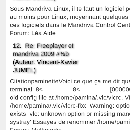
Sous Mandriva Linux, il te faut un logiciel
au moins pour Linux, moyennant quelques b
ces logiciels dans le Mandriva Control Cent
Forum:
Léa Aide
12.
Re: Freeplayer et
mandriva 2009 #%b
(Auteur: Vincent-Xavier
JUMEL)
CitationpaminetteVoici ce que ça me dit qu
terminal: 8<-------------- 8<-------------- [00
old config file at /home/pamina/.vlc/vlcrc. 
/home/pamina/.vlc/vlcrc-fbx. Warning: optio
exists. vlc: unknown option or missing man
systray' Essayes de renommer /home/pami
Forum:
Multimedia