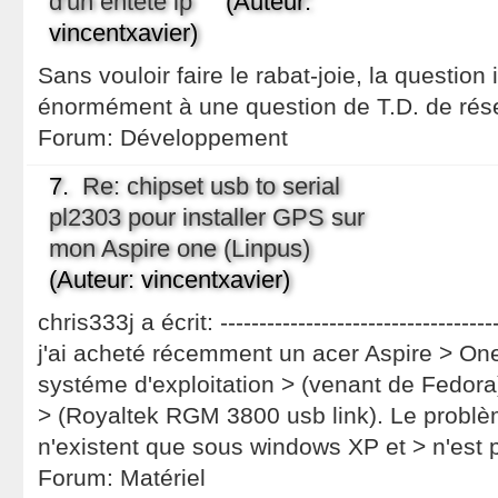
d'un entète ip
(Auteur:
vincentxavier)
Sans vouloir faire le rabat-joie, la question 
énormément à une question de T.D. de rése
Forum:
Développement
7.
Re: chipset usb to serial
pl2303 pour installer GPS sur
mon Aspire one (Linpus)
(Auteur: vincentxavier)
chris333j a écrit: -----------------------------------
j'ai acheté récemment un acer Aspire > O
systéme d'exploitation > (venant de Fedor
> (Royaltek RGM 3800 usb link). Le problèm
n'existent que sous windows XP et > n'est
Forum:
Matériel