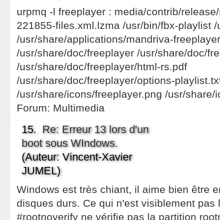
urpmq -l freeplayer : media/contrib/releas
221855-files.xml.lzma /usr/bin/fbx-playlist /
/usr/share/applications/mandriva-freeplaye
/usr/share/doc/freeplayer /usr/share/doc/
/usr/share/doc/freeplayer/html-rs.pdf
/usr/share/doc/freeplayer/options-playlist.tx
/usr/share/icons/freeplayer.png /usr/share/i
Forum:
Multimedia
15.
Re: Erreur 13 lors d'un
boot sous WIndows.
(Auteur: Vincent-Xavier
JUMEL)
Windows est très chiant, il aime bien être 
disques durs. Ce qui n'est visiblement pas 
#rootnoverify ne vérifie pas la partition roo