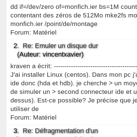
dd if=/dev/zero of=monfich.ier bs=1M count
contentant des zéros de 512Mo mke2fs mon
monfich.ier /point/de/montage
Forum:
Matériel
2.
Re: Emuler un disque dur
(Auteur: vincentxavier)
kraven a écrit: -------------------------------------
J'ai installer Linux (centos). Dans mon pc j
ide donc (hda et hdb). je cherche > un moy
de simuler un > second connecteur ide et 
dessus). Est-ce possible? Je précise que j
utiliser de
Forum:
Matériel
3.
Re: Défragmentation d'un