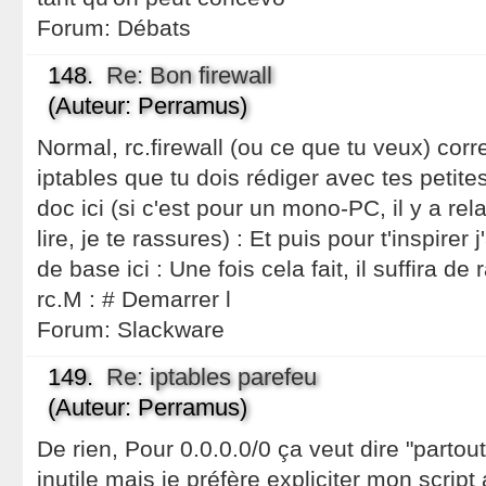
Forum:
Débats
148.
Re: Bon firewall
(Auteur: Perramus)
Normal, rc.firewall (ou ce que tu veux) corr
iptables que tu dois rédiger avec tes peti
doc ici (si c'est pour un mono-PC, il y a r
lire, je te rassures) : Et puis pour t'inspirer j
de base ici : Une fois cela fait, il suffira d
rc.M : # Demarrer l
Forum:
Slackware
149.
Re: iptables parefeu
(Auteur: Perramus)
De rien, Pour 0.0.0.0/0 ça veut dire "partout
inutile mais je préfère expliciter mon scri