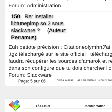
Forum:
Administration
150.
Re: installer
libtunepimp.so.2 sous
slackware ?
(Auteur:
Perramus)
Euh petiote précision : CitationeolymhnJ'ai
.tgz téléchargé sur le site officiel : téléchar
faudra récupérer les sources d'amarok et r
dans son configure que tu dois chercher l'o
Forum:
Slackware
Aller à la page:
Page précédente
Première pag
Page:
5 sur 86
Léa-Linux
Documentation