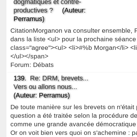
dogmatiques et contre-
productives ?
(Auteur:
Perramus)
CitationMorganon va consulter ensemble, 
dans la liste <ul> pour la prochaine séanc
class="agree"><ul> <li>#%b Morgan</li> <
</ul></span>
Forum:
Débats
139.
Re: DRM, brevets...
Vers ou allons nous...
(Auteur: Perramus)
De toute manière sur les brevets on n'était 
question a été traitée selon la procédure d
comme une grande avancée démocratique r
Or on voit bien vers quoi on s'achemine : p