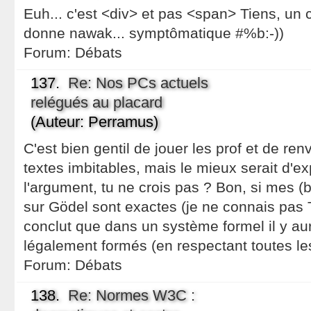
Euh... c'est <div> et pas <span> Tiens, u
donne nawak... symptômatique #%b:-))
Forum:
Débats
137.
Re: Nos PCs actuels
relégués au placard
(Auteur: Perramus)
C'est bien gentil de jouer les prof et de ren
textes imbitables, mais le mieux serait d'exp
l'argument, tu ne crois pas ? Bon, si mes 
sur Gödel sont exactes (je ne connais pas 
conclut que dans un système formel il y au
légalement formés (en respectant toutes le
Forum:
Débats
138.
Re: Normes W3C :