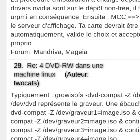
drivers nvidia sont sur le dépôt non-free, il
urpmi en conséquence. Ensuite : MCC ==> 
le serveur d'affichage. Ta carte devrait êtr
automatiquement, valide le choix et accepte 
proprio.
Forum:
Mandriva, Mageia
28.
Re: 4 DVD-RW dans une
machine linux
(Auteur:
twocats)
Typiquement : growisofs -dvd-compat -Z /
/dev/dvd représente le graveur. Une ébauche
dvd-compat -Z /dev/graveur1=image.iso & c
compat -Z /dev/graveur2=image.iso & conti
compat -Z /dev/graveur3=image.iso & conti
compat -Z /dev/graveur4=image.iso