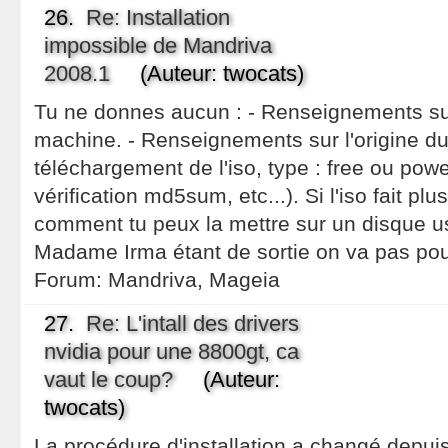
26.
Re: Installation
impossible de Mandriva
2008.1
(Auteur: twocats)
Tu ne donnes aucun : - Renseignements sur
machine. - Renseignements sur l'origine d
téléchargement de l'iso, type : free ou powe
vérification md5sum, etc...). Si l'iso fait pl
comment tu peux la mettre sur un disque us
Madame Irma étant de sortie on va pas po
Forum:
Mandriva, Mageia
27.
Re: L'intall des drivers
nvidia pour une 8800gt, ca
vaut le coup?
(Auteur:
twocats)
La procédure d'installation a changé depui