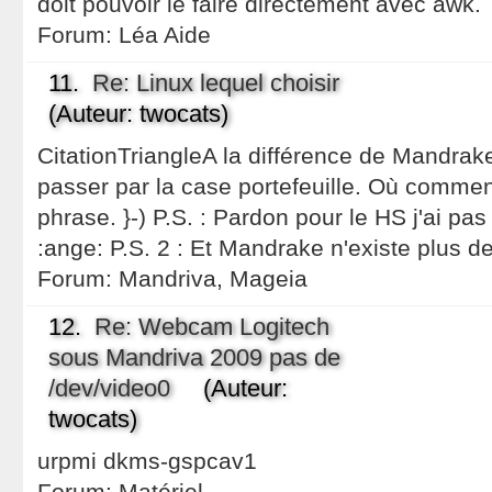
doit pouvoir le faire directement avec awk.
Forum:
Léa Aide
11.
Re: Linux lequel choisir
(Auteur: twocats)
CitationTriangleA la différence de Mandrake
passer par la case portefeuille. Où commen
phrase. }-) P.S. : Pardon pour le HS j'ai pas p
:ange: P.S. 2 : Et Mandrake n'existe plus 
Forum:
Mandriva, Mageia
12.
Re: Webcam Logitech
sous Mandriva 2009 pas de
/dev/video0
(Auteur:
twocats)
urpmi dkms-gspcav1
Forum:
Matériel