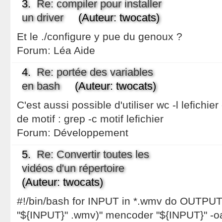
3.
Re: compiler pour installer
un driver
(Auteur: twocats)
Et le ./configure y pue du genoux ?
Forum:
Léa Aide
4.
Re: portée des variables
en bash
(Auteur: twocats)
C'est aussi possible d'utiliser wc -l lefichi
de motif : grep -c motif lefichier
Forum:
Développement
5.
Re: Convertir toutes les
vidéos d'un répertoire
(Auteur: twocats)
#!/bin/bash for INPUT in *.wmv do OUTP
"${INPUT}" .wmv)" mencoder "${INPUT}" -