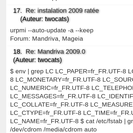
17.
Re: instalation 2009 ratée
(Auteur: twocats)
urpmi --auto-update -a --keep
Forum:
Mandriva, Mageia
18.
Re: Mandriva 2009.0
(Auteur: twocats)
$ env | grep LC LC_PAPER=fr_FR.UTF-8
8 LC_MONETARY=fr_FR.UTF-8 LC_SOU
LC_NUMERIC=fr_FR.UTF-8 LC_TELEPHON
LC_MESSAGES=fr_FR.UTF-8 LC_IDENTIF
LC_COLLATE=fr_FR.UTF-8 LC_MEASURE
LC_CTYPE=fr_FR.UTF-8 LC_TIME=fr_FR.
LC_NAME=fr_FR.UTF-8 $ cat /etc/fstab | g
/dev/cdrom /media/cdrom auto