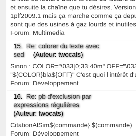
et ensuite la chaîne que tu désires. Version
1plf2009.1 mais ça marche comme ça depui
sont que des usines à gaz lourds et inutil
Forum:
Multimedia
15.
Re: colorer du texte avec
sed
(Auteur: twocats)
Sinon : COLOR="\033[0;33;40m" OFF="\033
"${COLOR}bla${OFF}" C'est quoi l'intérêt d'u
Forum:
Développement
16.
Re: pb d'exclusion par
expressions régulières
(Auteur: twocats)
CitationAlSim${commande} $(commande)
Forum:
Développement