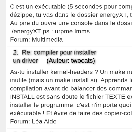
C'est un exécutable (5 secondes pour compre
dézippe, tu vas dans le dossier energyXT, t
Au pire du ouvre une console dans le dossie
./energyXT ps : urpme lmms
Forum:
Multimedia
2.
Re: compiler pour installer
un driver
(Auteur: twocats)
As-tu installer kernel-headers ? Un make ne 
inutile (mais un make install si). Apprends
compilation avant de balancer des command
INSTALL est sans doute le fichier TEXTE 
installer le programme, c'est n'importe quo
exécutable ! Et évite de faire des copier-co
Forum:
Léa Aide