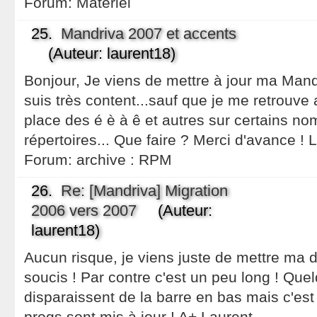
Forum:
Matériel
25.
Mandriva 2007 et accents
(Auteur: laurent18)
Bonjour, Je viens de mettre à jour ma Mand
suis très content...sauf que je me retrouve
place des é è à ê et autres sur certains nom
répertoires... Que faire ? Merci d'avance ! 
Forum:
archive : RPM
26.
Re: [Mandriva] Migration
2006 vers 2007
(Auteur:
laurent18)
Aucun risque, je viens juste de mettre ma di
soucis ! Par contre c'est un peu long ! Que
disparaissent de la barre en bas mais c'es
progs sont mis à jour ! A+ Laurent