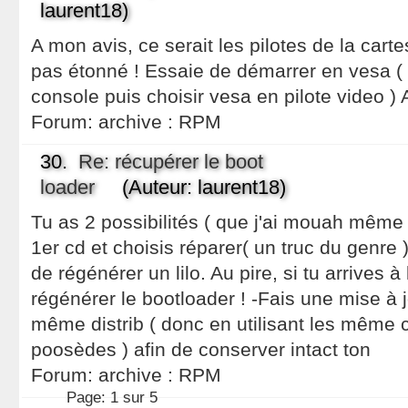
laurent18)
A mon avis, ce serait les pilotes de la cart
pas étonné ! Essaie de démarrer en vesa 
console puis choisir vesa en pilote video )
Forum:
archive : RPM
30.
Re: récupérer le boot
loader
(Auteur: laurent18)
Tu as 2 possibilités ( que j'ai mouah même t
1er cd et choisis réparer( un truc du genre )
de régénérer un lilo. Au pire, si tu arrives à
régénérer le bootloader ! -Fais une mise à jo
même distrib ( donc en utilisant les même 
poosèdes ) afin de conserver intact ton
Forum:
archive : RPM
Page:
1 sur 5