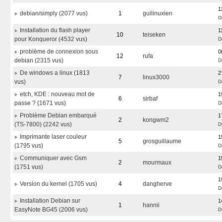
1
debian/simply (2077 vus)
1
guilinuxien
D
Installation du flash player
1
10
teiseken
pour Konqueror (4532 vus)
D
problème de connexion sous
0
12
rufa
debian (2315 vus)
D
De windows a linux (1813
2
7
linux3000
vus)
D
etch, KDE : nouveau mot de
1
6
sirbaf
passe ? (1671 vus)
D
Problème Debian embarqué
1
2
kongwm2
(TS-7800) (2242 vus)
D
Imprimante laser couleur
1
5
grosguillaume
(1795 vus)
D
Communiquer avec Gsm
1
2
mourmaux
(1751 vus)
D
1
Version du kernel (1705 vus)
4
dangherve
D
Installation Debian sur
1
1
hannii
EasyNote BG45 (2006 vus)
D