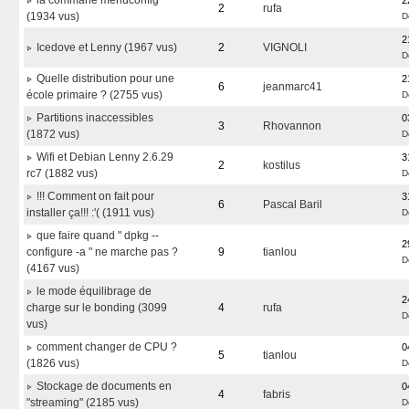
la commane menuconfig
2
2
rufa
(1934 vus)
D
2
Icedove et Lenny (1967 vus)
2
VIGNOLI
D
Quelle distribution pour une
2
6
jeanmarc41
école primaire ? (2755 vus)
D
Partitions inaccessibles
0
3
Rhovannon
(1872 vus)
D
Wifi et Debian Lenny 2.6.29
3
2
kostilus
rc7 (1882 vus)
D
!!! Comment on fait pour
3
6
Pascal Baril
installer ça!!! :'( (1911 vus)
D
que faire quand " dpkg --
2
configure -a " ne marche pas ?
9
tianlou
D
(4167 vus)
le mode équilibrage de
2
charge sur le bonding (3099
4
rufa
D
vus)
comment changer de CPU ?
0
5
tianlou
(1826 vus)
D
Stockage de documents en
0
4
fabris
"streaming" (2185 vus)
D