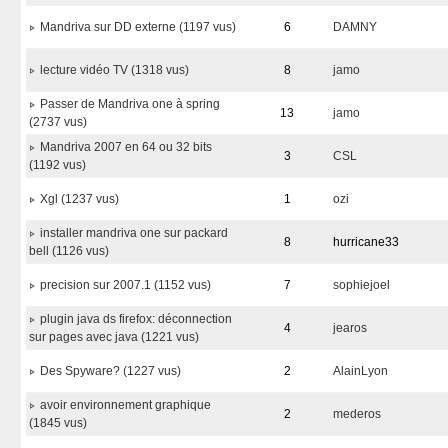
Mandriva sur DD externe (1197 vus)
6
DAMNY
lecture vidéo TV (1318 vus)
8
jamo
Passer de Mandriva one à spring
13
jamo
(2737 vus)
Mandriva 2007 en 64 ou 32 bits
3
CSL
(1192 vus)
Xgl (1237 vus)
1
ozi
installer mandriva one sur packard
8
hurricane33
bell (1126 vus)
precision sur 2007.1 (1152 vus)
7
sophiejoel
plugin java ds firefox: déconnection
4
jearos
sur pages avec java (1221 vus)
Des Spyware? (1227 vus)
2
AlainLyon
avoir environnement graphique
2
mederos
(1845 vus)