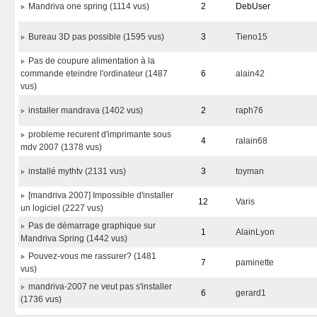
Mandriva one spring (1114 vus)
2
DebUser
Bureau 3D pas possible (1595 vus)
3
Tieno15
Pas de coupure alimentation à la
commande eteindre l'ordinateur (1487
6
alain42
vus)
installer mandrava (1402 vus)
2
raph76
probleme recurent d'imprimante sous
4
ralain68
mdv 2007 (1378 vus)
installé mythtv (2131 vus)
3
toyman
[mandriva 2007] Impossible d'installer
12
Varis
un logiciel (2227 vus)
Pas de démarrage graphique sur
1
AlainLyon
Mandriva Spring (1442 vus)
Pouvez-vous me rassurer? (1481
7
paminette
vus)
mandriva-2007 ne veut pas s'installer
6
gerard1
(1736 vus)