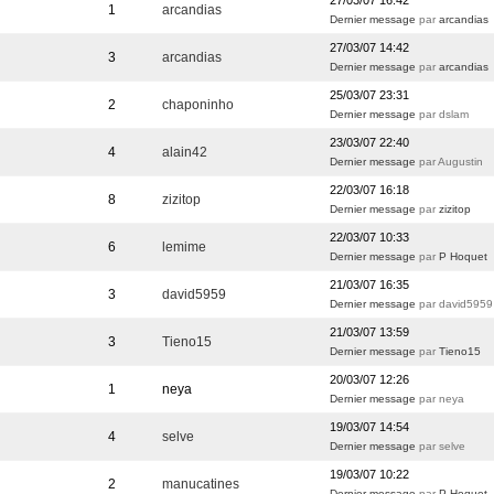
27/03/07 16:42
1
arcandias
Dernier message
par
arcandias
27/03/07 14:42
3
arcandias
Dernier message
par
arcandias
25/03/07 23:31
2
chaponinho
Dernier message
par dslam
23/03/07 22:40
4
alain42
Dernier message
par Augustin
22/03/07 16:18
8
zizitop
Dernier message
par
zizitop
22/03/07 10:33
6
lemime
Dernier message
par
P Hoquet
21/03/07 16:35
3
david5959
Dernier message
par david5959
21/03/07 13:59
3
Tieno15
Dernier message
par
Tieno15
20/03/07 12:26
1
neya
Dernier message
par neya
19/03/07 14:54
4
selve
Dernier message
par selve
19/03/07 10:22
2
manucatines
Dernier message
par
P Hoquet