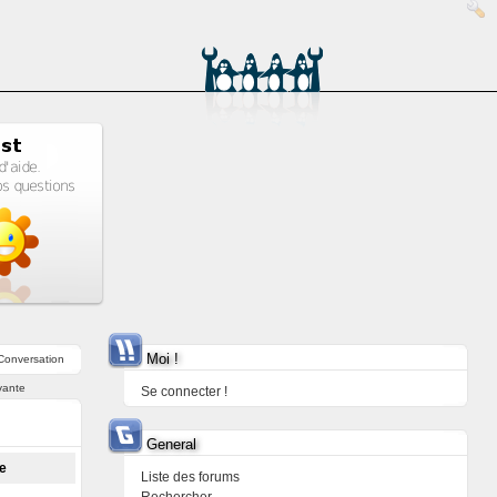
Moi !
Conversation
vante
Se connecter !
General
ge
Liste des forums