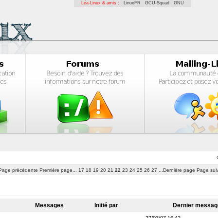
Léa-Linux & amis :
LinuxFR
GCU-Squad
GNU
Page précédente
Première page...
17
18
19
20
21
22
23
24
25
26
27
...Dernière page
Page sui
Messages
Initié par
Dernier messa