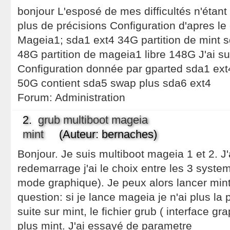
bonjour L'esposé de mes difficultés n'étant 
plus de précisions Configuration d'apres le
Mageia1; sda1 ext4 34G partition de mint 
48G partition de mageia1 libre 148G J'ai 
Configuration donnée par gparted sda1 ex
50G contient sda5 swap plus sda6 ext4
Forum:
Administration
2.
grub multiboot mageia
mint
(Auteur: bernaches)
Bonjour. Je suis multiboot mageia 1 et 2. J'
redemarrage j'ai le choix entre les 3 syst
mode graphique). Je peux alors lancer min
question: si je lance mageia je n'ai plus la 
suite sur mint, le fichier grub ( interface 
plus mint. J'ai essayé de parametre