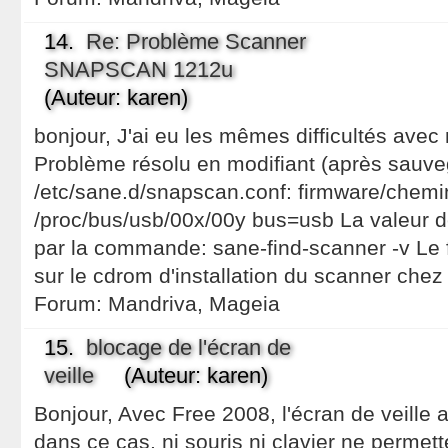
14.
Re: Problème Scanner
SNAPSCAN 1212u
(Auteur: karen)
bonjour, J'ai eu les mêmes difficultés avec
Problème résolu en modifiant (après sauveg
/etc/sane.d/snapscan.conf: firmware/chemin
/proc/bus/usb/00x/00y bus=usb La valeur d
par la commande: sane-find-scanner -v Le 
sur le cdrom d'installation du scanner chez m
Forum:
Mandriva, Mageia
15.
blocage de l'écran de
veille
(Auteur: karen)
Bonjour, Avec Free 2008, l'écran de veille 
dans ce cas, ni souris ni clavier ne permet