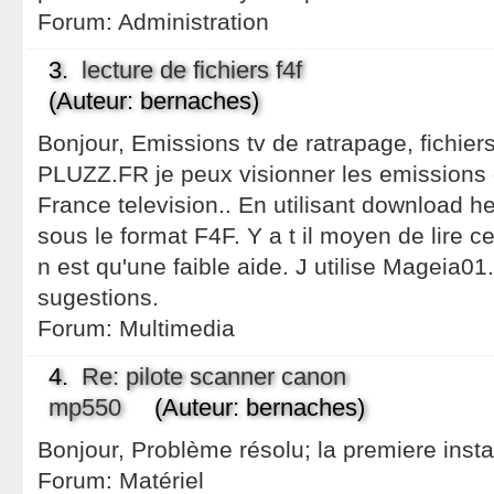
Forum:
Administration
3.
lecture de fichiers f4f
(Auteur: bernaches)
Bonjour, Emissions tv de ratrapage, fichiers 
PLUZZ.FR je peux visionner les emissions
France television.. En utilisant download he
sous le format F4F. Y a t il moyen de lire c
n est qu'une faible aide. J utilise Mageia01
sugestions.
Forum:
Multimedia
4.
Re: pilote scanner canon
mp550
(Auteur: bernaches)
Bonjour, Problème résolu; la premiere instal
Forum:
Matériel