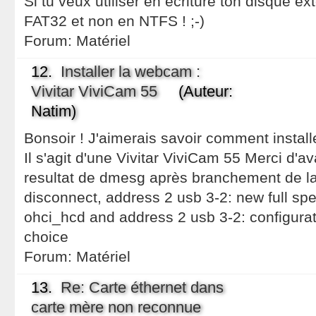
Si tu veux utiliser en écriture ton disque ex
FAT32 et non en NTFS ! ;-)
Forum:
Matériel
12.
Installer la webcam :
Vivitar ViviCam 55
(Auteur:
Natim)
Bonsoir ! J'aimerais savoir comment instal
Il s'agit d'une Vivitar ViviCam 55 Merci d'a
resultat de dmesg après branchement de l
disconnect, address 2 usb 3-2: new full s
ohci_hcd and address 2 usb 3-2: configura
choice
Forum:
Matériel
13.
Re: Carte éthernet dans
carte mère non reconnue