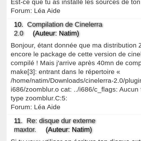
Est-ce que tu as installé les sources de ton
Forum:
Léa Aide
10.
Compilation de Cinelerra
2.0
(Auteur: Natim)
Bonjour, étant donnée que ma distribution
encore le package de cette version de cinele
compilé ! Mais j'arrive après 40mn de compil
make[3]: entrant dans le répertoire «
/home/natim/Downloads/cinelerra-2.0/plug
i686/zoomblur.o cat: ../i686/c_flags: Aucun 
type zoomblur.C:5:
Forum:
Léa Aide
11.
Re: disque dur externe
maxtor.
(Auteur: Natim)