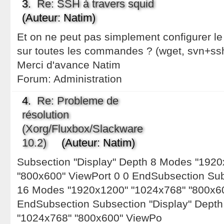
3.
Re: SSH à travers squid
(Auteur: Natim)
Et on ne peut pas simplement configurer le 
sur toutes les commandes ? (wget, svn+ssh, l
Merci d'avance Natim
Forum:
Administration
4.
Re: Probleme de
résolution
(Xorg/Fluxbox/Slackware
10.2)
(Auteur: Natim)
Subsection "Display" Depth 8 Modes "192
"800x600" ViewPort 0 0 EndSubsection Sub
16 Modes "1920x1200" "1024x768" "800x60
EndSubsection Subsection "Display" Dept
"1024x768" "800x600" ViewPo